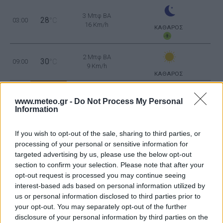
3 Μπφ BA
28
03:00
°C
16 Km/h
ΚΑΘΑΡΟΣ
2 Μπφ BA
30
09:00
°C
9 Km/h
ΚΑΘΑΡΟΣ
4 Μπφ Δ
35
15:00
°C
www.meteo.gr -
Do Not Process My Personal
24 Km/h
Information
ΛΙΓΑ ΣΥΝΝΕΦΑ
2 Μπφ ΒΔ
If you wish to opt-out of the sale, sharing to third parties, or
30
21:00
°C
9 Km/h
processing of your personal or sensitive information for
ΛΙΓΑ ΣΥΝΝΕΦΑ
targeted advertising by us, please use the below opt-out
ΠΕΜΠΤΗ
13
ΑΥΓΟΥΣΤΟΥ
section to confirm your selection. Please note that after your
opt-out request is processed you may continue seeing
4 Μπφ BA
interest-based ads based on personal information utilized by
29
03:00
°C
24 Km/h
us or personal information disclosed to third parties prior to
ΚΑΘΑΡΟΣ
your opt-out. You may separately opt-out of the further
disclosure of your personal information by third parties on the
3 Μπφ BA