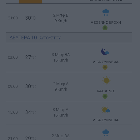
2 Μπφ B
30
21:00
°C
9 Km/h
ΑΣΘΕΝΗΣ ΒΡΟΧΗ
ΔΕΥΤΕΡΑ
10
ΑΥΓΟΥΣΤΟΥ
3 Μπφ BA
27
03:00
°C
16 Km/h
ΛΙΓΑ ΣΥΝΝΕΦΑ
2 Μπφ Α
30
09:00
°C
9 Km/h
ΚΑΘΑΡΟΣ
3 Μπφ Δ
34
15:00
°C
16 Km/h
ΛΙΓΑ ΣΥΝΝΕΦΑ
2 Μπφ ΒΔ
29
21:00
°C