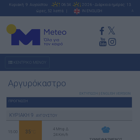
Κυριακή 9 Αυγούστου
06:34
20:26 - Διάρκεια ημέρας: 13
ώρες, 52 λεπτά |
IN ENGLISH
A
ΚΕΝΤΡΙΚΟ ΜΕΝΟΥ
Αργυρόκαστρο
ΕΚΤΥΠΩΣΗ
|
ENGLISH VERSION
ΠΡΟΓΝΩΣΗ
ΚΥΡΙΑΚΗ
9
ΑΥΓΟΥΣΤΟΥ
4 Μπφ Δ
35
15:00
°C
24 Km/h
ΣΥΝΝΕΦΙΑΣΜΕΝΟΣ