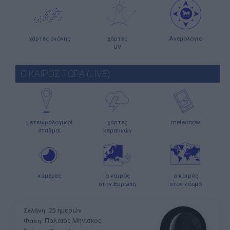
χάρτες σκόνης
χάρτες
Ανεμολόγιο
UV
Ο ΚΑΙΡΟΣ ΤΩΡΑ (LIVE)
μετεωρολογικοί
χάρτες
meteonow
σταθμοί
κεραυνών
κάμερες
ο καιρός
ο καιρός
στην Ευρώπη
στον κόσμο
25 ημερών
Σελήνη:
Παλαιός Μηνίσκος
Φάση: