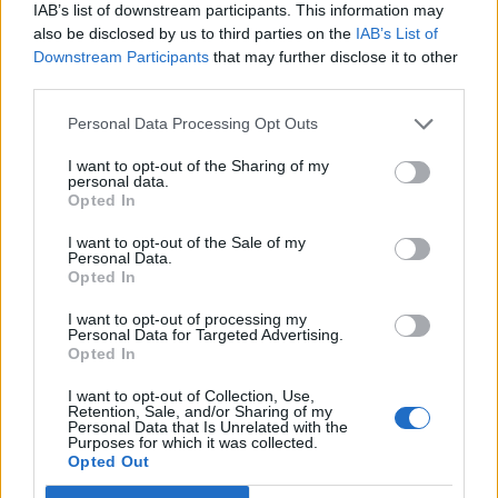
30
09:00
°C
IAB’s list of downstream participants. This information may
16 Km/h
also be disclosed by us to third parties on the
IAB’s List of
ΚΑΘΑΡΟΣ
Downstream Participants
that may further disclose it to other
4 Μπφ Δ
third parties.
36
15:00
°C
24 Km/h
ΣΥΝΝΕΦΙΑΣΜΕΝΟΣ
Personal Data Processing Opt Outs
2 Μπφ ΒΔ
I want to opt-out of the Sharing of my
30
21:00
°C
9 Km/h
personal data.
ΑΡΚΕΤΑ ΣΥΝΝΕΦΑ
Opted In
ΠΑΡΑΣΚΕΥΗ
14
ΑΥΓΟΥΣΤΟΥ
I want to opt-out of the Sale of my
Personal Data.
Opted In
3 Μπφ Α
27
03:00
°C
16 Km/h
ΑΡΚΕΤΑ ΣΥΝΝΕΦΑ
I want to opt-out of processing my
Personal Data for Targeted Advertising.
Opted In
2 Μπφ BA
30
09:00
°C
I want to opt-out of Collection, Use,
9 Km/h
Retention, Sale, and/or Sharing of my
ΑΡΚΕΤΑ ΣΥΝΝΕΦΑ
Personal Data that Is Unrelated with the
Purposes for which it was collected.
Opted Out
4 Μπφ Δ
35
15:00
°C
24 Km/h