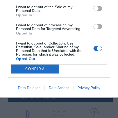
I want to opt-out of the Sale of my
Personal Data.
meteographics
meteosearch
ειδικές προγνώσεις
Opted In
I want to opt-out of processing my
Ο ΚΑΙΡΟΣ ΤΩΡΑ (LIVE)
Personal Data for Targeted Advertising.
Opted In
I want to opt-out of Collection, Use,
Retention, Sale, and/or Sharing of my
Personal Data that Is Unrelated with the
μετεωρολογικοί
χάρτες
meteonow
Purposes for which it was collected.
σταθμοί
κεραυνών
Opted Out
CONFIRM
κάμερες
ο καιρός
ο καιρός
στην Ευρώπη
στον κόσμο
Data Deletion
Data Access
Privacy Policy
ΧΑΡΤΕΣ ΠΡΟΓΝΩΣΗΣ