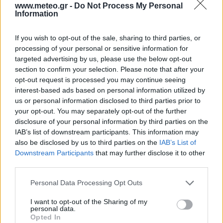
www.meteo.gr -
Do Not Process My Personal
ΠΡΟΓΝΩΣΗ ΘΕΡΜΟΚΡΑΣΙΩΝ
Information
ΧΑΜΗΛΟΤΕΡΕΣ
ΥΨΗΛΟΤΕΡΕΣ
If you wish to opt-out of the sale, sharing to third parties, or
20°C
34°C
ΜΕΤΣΟΒΟ
ΣΠΑΡΤΗ
processing of your personal or sensitive information for
20°C
34°C
ΑΝΩΓΕΙΑ
ΣΠΕΤΣΕΣ
targeted advertising by us, please use the below opt-out
22°C
34°C
ΦΛΩΡΙΝΑ
ΜΟΙΡΕΣ ΗΡΑΚΛΕΙΟΥ
section to confirm your selection. Please note that after your
22°C
34°C
ΟΡΕΙΝΗ ΦΩΚΙΔΑ
ΚΑΡΔΑΜΥΛΗ
opt-out request is processed you may continue seeing
22°C
34°C
ΜΑΥΡΟΠΗΓΗ ΚΟΖΑΝΗΣ
ΝΕΑΠΟΛΗ ΒΟΙΩΝ
interest-based ads based on personal information utilized by
Τα παραπάνω δεδομένα (ΧΑΜΗΛΟΤΕΡΕΣ/ΥΨΗΛΟΤΕΡΕΣ) αποτελούν προγνώσεις. Για
us or personal information disclosed to third parties prior to
παρατηρήσεις (realtime) πατήστε
εδώ
your opt-out. You may separately opt-out of the further
ΕΝΗΜΕΡΩΣΗ
disclosure of your personal information by third parties on the
IAB’s list of downstream participants. This information may
also be disclosed by us to third parties on the
IAB’s List of
Downstream Participants
that may further disclose it to other
third parties.
άρθρα
κλιματικά
καιρικά γεγονότα
Personal Data Processing Opt Outs
δεδομένα
I want to opt-out of the Sharing of my
personal data.
Opted In