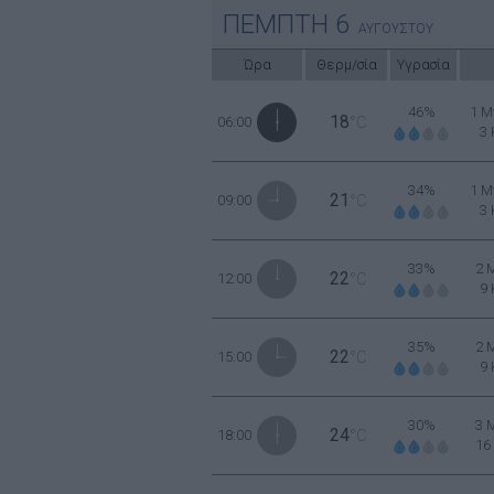
ΠΕΜΠΤΗ
6
ΑΥΓΟΥΣΤΟΥ
Ώρα
Θερμ/σία
Υγρασία
46%
1 Μ
18
06:00
°C
3
34%
1 Μ
21
09:00
°C
3
33%
2 
22
12:00
°C
9
35%
2 
22
15:00
°C
9
30%
3 
24
18:00
°C
16