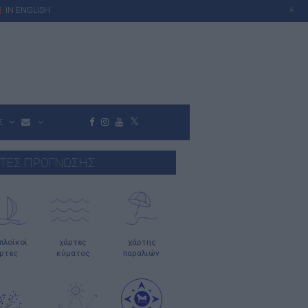
IN ENGLISH
A
Σ
ΤΕΣ ΠΡΟΓΝΩΣΗΣ
οπλοϊκοί
χάρτες
χάρτης
ρτες
κύματος
παραλιών