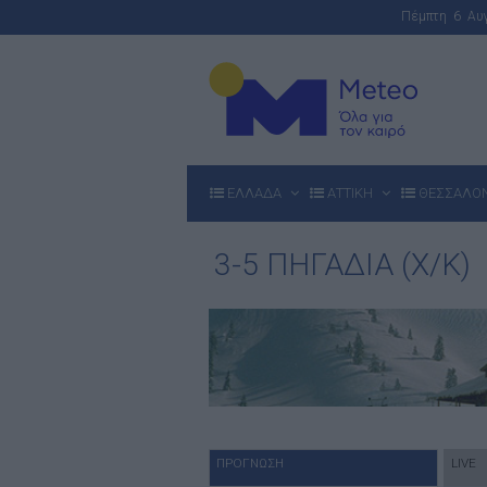
Πέμπτη 6 Α
ΕΛΛΑΔΑ
ΑΤΤΙΚΗ
ΘΕΣΣΑΛΟ
3-5 ΠΗΓΑΔΙΑ (Χ/Κ)
ΠΡΟΓΝΩΣΗ
LIVE