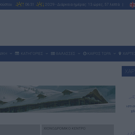
υγούστου
06:31
20:29 - Διάρκεια ημέρας: 13 ώρες, 57 λεπτά |
ΝΙΚΗ
ΚΑΤΗΓΟΡΙΕΣ
ΘΑΛΑΣΣΕΣ
ΚΑΙΡΟΣ ΤΩΡΑ
ΧΑΡΤΕ
ΧΑΡ
ιστι
χά
ΧΙΟΝΟΔΡΟΜΙΚΟ ΚΕΝΤΡΟ