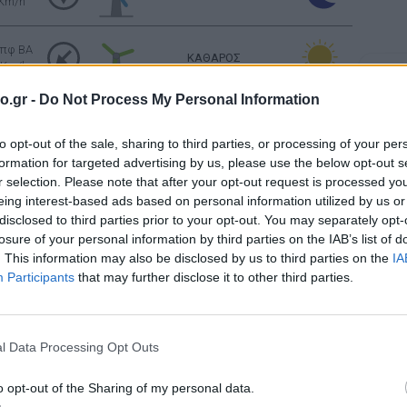
 Km/h
πφ BA
ΚΑΘΑΡΟΣ
 Km/h
Σελήν
Φάση:
o.gr -
Do Not Process My Personal Information
Επόμε
πφ BA
ΚΑΘΑΡΟΣ
Παρασ
 Km/h
2026
to opt-out of the sale, sharing to third parties, or processing of your per
Αστρονο
formation for targeted advertising by us, please use the below opt-out s
πφ BA
r selection. Please note that after your opt-out request is processed y
ΣΥΝΝΕΦΙΑΣΜΕΝΟΣ
 Km/h
eing interest-based ads based on personal information utilized by us or
disclosed to third parties prior to your opt-out. You may separately opt-
losure of your personal information by third parties on the IAB’s list of
πφ BA
ΣΥΝΝΕΦΙΑΣΜΕΝΟΣ
. This information may also be disclosed by us to third parties on the
IA
 Km/h
Participants
that may further disclose it to other third parties.
πφ BA
ΑΣΘΕΝΗΣ ΒΡΟΧΗ
 Km/h
l Data Processing Opt Outs
o opt-out of the Sharing of my personal data.