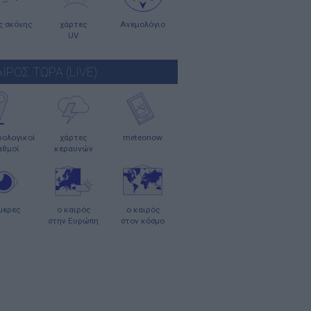
ς σκόνης
χάρτες
Ανεμολόγιο
UV
ΑΙΡΟΣ ΤΩΡΑ (LIVE)
ολογικοί
χάρτες
meteonow
αθμοί
κεραυνών
μερες
ο καιρός
ο καιρός
στην Ευρώπη
στον κόσμο