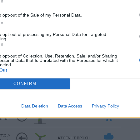
In
Μπφ B
ΑΡΚΕΤΑ ΣΥΝΝΕΦΑ
 Km/h
o opt-out of the Sale of my Personal Data.
In
Μπφ B
ΚΑΘΑΡΟΣ
 Km/h
to opt-out of processing my Personal Data for Targeted
ing.
In
πφ BA
ΚΑΘΑΡΟΣ
 Km/h
o opt-out of Collection, Use, Retention, Sale, and/or Sharing
ersonal Data that Is Unrelated with the Purposes for which it
lected.
πφ BA
Out
ΚΑΘΑΡΟΣ
 Km/h
CONFIRM
πφ BA
ΑΡΚΕΤΑ ΣΥΝΝΕΦΑ
 Km/h
Data Deletion
Data Access
Privacy Policy
Μπφ Α
ΑΣΘΕΝΗΣ ΒΡΟΧΗ
 Km/h
Μπφ Α
ΑΣΘΕΝΗΣ ΒΡΟΧΗ