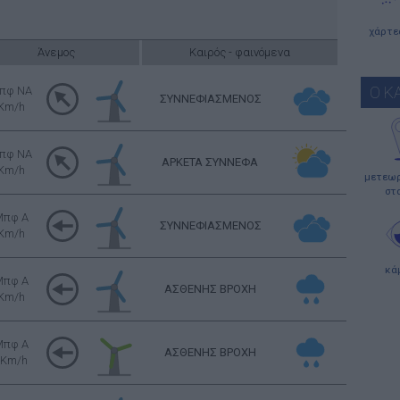
χάρτε
Άνεμος
Καιρός - φαινόμενα
Ο Κ
πφ NA
ΣΥΝΝΕΦΙΑΣΜΕΝΟΣ
 Km/h
πφ NA
ΑΡΚΕΤΑ ΣΥΝΝΕΦΑ
 Km/h
μετεωρ
στ
Μπφ Α
ΣΥΝΝΕΦΙΑΣΜΕΝΟΣ
 Km/h
κά
Μπφ Α
ΑΣΘΕΝΗΣ ΒΡΟΧΗ
 Km/h
Μπφ Α
ΑΣΘΕΝΗΣ ΒΡΟΧΗ
 Km/h