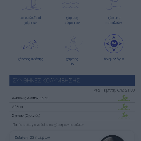
ιστιοπλοϊκοί
χάρτες
χάρτης
χάρτες
κύματος
παραλιών
χάρτες σκόνης
χάρτες
Ανεμολόγιο
UV
ΣΥΝΘΗΚΕΣ ΚΟΛΥΜΒΗΣΗΣ
για Πέμπτη, 6/8: 21:00
Αλκυονίς Αλεποχωρίου
Δήλεσι
Σχινιάς (Σχοινιάς)
Πατήστε
εδώ
για να δείτε τον χάρτη των παραλιών
22 ημερών
Σελήνη: