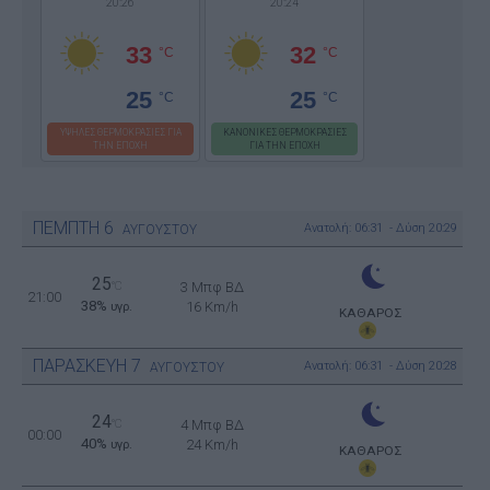
20:26
20:24
33
32
°C
°C
25
25
°C
°C
ΥΨΗΛΕΣ ΘΕΡΜΟΚΡΑΣΙΕΣ ΓΙΑ
ΚΑΝΟΝΙΚΕΣ ΘΕΡΜΟΚΡΑΣΙΕΣ
ΤΗΝ ΕΠΟΧΗ
ΓΙΑ ΤΗΝ ΕΠΟΧΗ
ΠΕΜΠΤΗ
6
Ανατολή: 06:31 - Δύση 20:29
ΑΥΓΟΥΣΤΟΥ
25
°C
3 Μπφ ΒΔ
21:00
38%
16 Km/h
υγρ.
ΚΑΘΑΡΟΣ
ΠΑΡΑΣΚΕΥΗ
7
Ανατολή: 06:31 - Δύση 20:28
ΑΥΓΟΥΣΤΟΥ
24
°C
4 Μπφ ΒΔ
00:00
40%
24 Km/h
υγρ.
ΚΑΘΑΡΟΣ