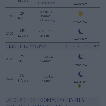
14%
υγρ.
55
km/h
ΚΑΘΑΡΟΣ
5 Μπφ B
29
°C
18:00
35 Km/h
16%
υγρ.
55
km/h
ΚΑΘΑΡΟΣ
25
4 Μπφ ΒΔ
°C
21:00
22%
24 Km/h
υγρ.
ΚΑΘΑΡΟΣ
ΤΕΤΑΡΤΗ
12
Ανατολή: 06:36 - Δύση 20:22
ΑΥΓΟΥΣΤΟΥ
25
4 Μπφ ΒΔ
°C
00:00
23%
24 Km/h
υγρ.
ΚΑΘΑΡΟΣ
23
°C
4 Μπφ ΒΔ
03:00
31%
24 Km/h
υγρ.
ΚΑΘΑΡΟΣ
ΑΠΟΚΛΙΣΗ ΘΕΡΜΟΚΡΑΣΙΑΣ ΓΙΑ 7Η-9Η