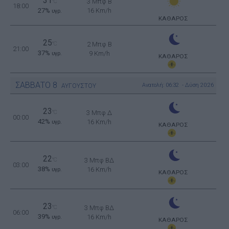
31
3 Μπφ B
°C
18:00
27%
16 Km/h
υγρ.
ΚΑΘΑΡΟΣ
25
°C
2 Μπφ B
21:00
37%
9 Km/h
υγρ.
ΚΑΘΑΡΟΣ
ΣΑΒΒΑΤΟ
8
Ανατολή: 06:32 - Δύση 20:26
ΑΥΓΟΥΣΤΟΥ
23
°C
3 Μπφ Δ
00:00
42%
16 Km/h
υγρ.
ΚΑΘΑΡΟΣ
22
°C
3 Μπφ ΒΔ
03:00
38%
16 Km/h
υγρ.
ΚΑΘΑΡΟΣ
23
°C
3 Μπφ ΒΔ
06:00
39%
16 Km/h
υγρ.
ΚΑΘΑΡΟΣ