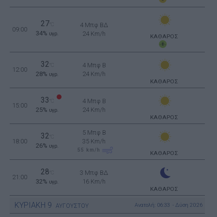
27
°C
4 Μπφ ΒΔ
09:00
34%
24 Km/h
υγρ.
ΚΑΘΑΡΟΣ
32
4 Μπφ B
°C
12:00
28%
24 Km/h
υγρ.
ΚΑΘΑΡΟΣ
33
4 Μπφ B
°C
15:00
25%
24 Km/h
υγρ.
ΚΑΘΑΡΟΣ
5 Μπφ B
32
°C
18:00
35 Km/h
26%
υγρ.
55
km/h
ΚΑΘΑΡΟΣ
28
3 Μπφ ΒΔ
°C
21:00
32%
16 Km/h
υγρ.
ΚΑΘΑΡΟΣ
ΚΥΡΙΑΚΗ
9
Ανατολή: 06:33 - Δύση 20:26
ΑΥΓΟΥΣΤΟΥ