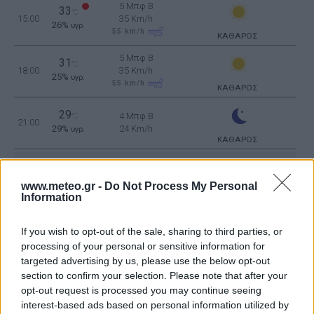
5 Μπφ B
33
°C
15:00
35 Km/h
26%
υγρ.
55
km/h
ΚΑΘΑΡΟΣ
5 Μπφ B
31
°C
18:00
35 Km/h
25%
υγρ.
55
km/h
ΚΑΘΑΡΟΣ
29
4 Μπφ B
°C
21:00
29%
24 Km/h
υγρ.
ΚΑΘΑΡΟΣ
ΔΕΥΤΕΡΑ
10
Ανατολή: 06:34 - Δύση 20:24
ΑΥΓΟΥΣΤΟΥ
www.meteo.gr -
Do Not Process My Personal
Information
27
°C
4 Μπφ B
00:00
37%
24 Km/h
υγρ.
ΚΑΘΑΡΟΣ
If you wish to opt-out of the sale, sharing to third parties, or
processing of your personal or sensitive information for
5 Μπφ B
26
°C
targeted advertising by us, please use the below opt-out
03:00
35 Km/h
46%
υγρ.
section to confirm your selection. Please note that after your
55
km/h
ΚΑΘΑΡΟΣ
opt-out request is processed you may continue seeing
interest-based ads based on personal information utilized by
5 Μπφ B
25
°C