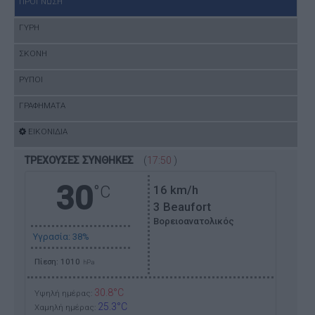
ΠΡΟΓΝΩΣΗ
ΓΥΡΗ
ΣΚΟΝΗ
ΡΥΠΟΙ
ΓΡΑΦΗΜΑΤΑ
ΕΙΚΟΝΙΔΙΑ
ΤΡΕΧΟΥΣΕΣ ΣΥΝΘΗΚΕΣ
(
17:50
)
30
°C
16
km/h
3 Beaufort
Βορειοανατολικός
Υγρασία: 38%
Πίεση: 1010
hPa
30.8°C
Υψηλή ημέρας:
25.3°C
Χαμηλή ημέρας: