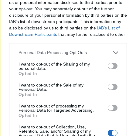
06:00
35 Km/h
us or personal information disclosed to third parties prior to
49%
υγρ.
55
km/h
your opt-out. You may separately opt-out of the further
ΚΑΘΑΡΟΣ
disclosure of your personal information by third parties on the
5 Μπφ B
26
IAB’s list of downstream participants. This information may
°C
09:00
35 Km/h
45%
υγρ.
also be disclosed by us to third parties on the
IAB’s List of
55
km/h
ΚΑΘΑΡΟΣ
Downstream Participants
that may further disclose it to other
third parties.
5 Μπφ B
30
°C
12:00
35 Km/h
35%
υγρ.
55
km/h
Personal Data Processing Opt Outs
ΚΑΘΑΡΟΣ
6 Μπφ B
I want to opt-out of the Sharing of my
32
°C
personal data.
15:00
45 Km/h
28%
υγρ.
Opted In
70
km/h
ΚΑΘΑΡΟΣ
I want to opt-out of the Sale of my
5 Μπφ B
30
°C
Personal Data.
18:00
35 Km/h
32%
Opted In
υγρ.
55
km/h
ΚΑΘΑΡΟΣ
I want to opt-out of processing my
Personal Data for Targeted Advertising.
27
4 Μπφ B
°C
21:00
Opted In
30%
24 Km/h
υγρ.
ΚΑΘΑΡΟΣ
I want to opt-out of Collection, Use,
ΤΡΙΤΗ
11
Ανατολή: 06:35 - Δύση 20:23
ΑΥΓΟΥΣΤΟΥ
Retention, Sale, and/or Sharing of my
Personal Data that Is Unrelated with the