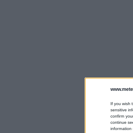
www.mete
If you wish 
sensitive in
confirm you
continue se
information 