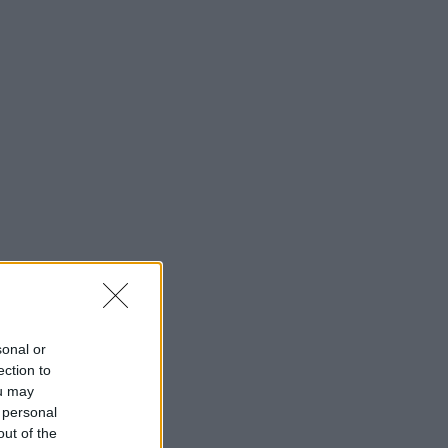
sonal or
ection to
ou may
 personal
out of the