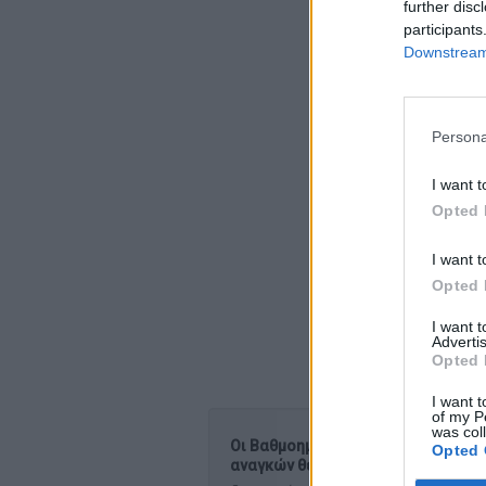
further disc
participants
Downstream 
Persona
I want t
Opted 
I want t
Opted 
I want 
Advertis
Opted 
I want t
of my P
was col
Οι Βαθμοημέρες Θέρμανσης και Ψύξη
Opted 
αναγκών θέρμανσης και ψύξης των