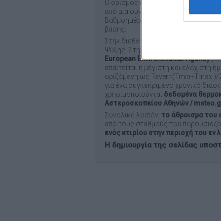
Ο ορισμός και o τρόπος υπολογισμού
από μια συγκεκριμένη τιμή δεν απαι
Βαθμοημέρα υποδηλώνει ότι η μέση
βάσης.
Στην διεθνή επιστημονική βιβλιογ
Ψύξης. Στην παρούσα εφαρμογή ακολ
European Environmental Agency
(
ht
απαιτείται η μέγιστη και ελάχιστη 
οριζόμενη ως Taver=(Tmin+Tmax )/
για ένα συγκεκριμένο χρονικό διάστ
χρησιμοποιούνται
δεδομένα θερμοκ
Αστεροσκοπείου Αθηνών / meteo.g
Συνολικά λοιπόν,
το άθροισμα του 
από τους σταθμούς που παρουσιάζο
ενός κτιρίου στην περιοχή του εν
Η δημιουργία της σελίδας υποσ