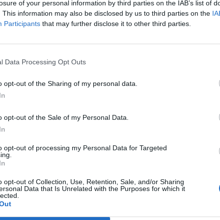
losure of your personal information by third parties on the IAB’s list of
. This information may also be disclosed by us to third parties on the
IA
Participants
that may further disclose it to other third parties.
l Data Processing Opt Outs
o opt-out of the Sharing of my personal data.
In
o opt-out of the Sale of my Personal Data.
In
to opt-out of processing my Personal Data for Targeted
ing.
In
o opt-out of Collection, Use, Retention, Sale, and/or Sharing
ersonal Data that Is Unrelated with the Purposes for which it
lected.
ς (Heating Degree Days – HDD / Cooling Degree Days – CDD) είναι
Out
 κτιρίων
με στόχο την επίτευξη των βέλτιστων θερμοκρασιακών συν