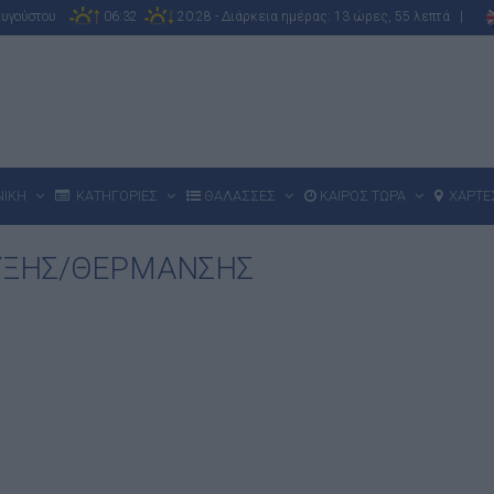
Αυγούστου
06:32
20:28 - Διάρκεια ημέρας: 13 ώρες, 55 λεπτά |
ΝΙΚΗ
ΚΑΤΗΓΟΡΙΕΣ
ΘΑΛΑΣΣΕΣ
ΚΑΙΡΟΣ ΤΩΡΑ
ΧΑΡΤΕ
ΞΗΣ/ΘΕΡΜΑΝΣΗΣ