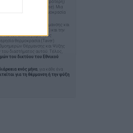
ναι ίση ή μεγαλύτερη (μικρότερη)
 θερμοκρασία βάσης (Tbase). Μια
ή χαμηλότερη από τη θερμοκρασία
ού των Βαθμοημερών Θέρμανσης και
ps://www.metoffice.gov.uk/
) και την
ν. Για τον υπολογισμό τους
μερησία θερμοκρασία (Taver)
Βαθμοημερών Θέρμανσης και Ψύξης
ν του διαστήματος αυτού. Τέλος,
μών του δικτύου του Εθνικού
διάρκεια ενός μήνα
, για κάθε ένα
τείται για τη θέρμανση ή την ψύξη