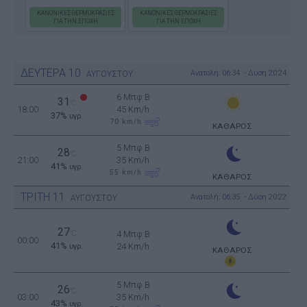
ΚΑΝΟΝΙΚΕΣ ΘΕΡΜΟΚΡΑΣΙΕΣ
ΚΑΝΟΝΙΚΕΣ ΘΕΡΜΟΚΡΑΣΙΕΣ
ΓΙΑ ΤΗΝ ΕΠΟΧΗ
ΓΙΑ ΤΗΝ ΕΠΟΧΗ
ΔΕΥΤΕΡΑ
10
Ανατολή: 06:34 - Δύση 20:24
ΑΥΓΟΥΣΤΟΥ
6 Μπφ B
31
°C
18:00
45 Km/h
37%
υγρ.
70
km/h
ΚΑΘΑΡΟΣ
5 Μπφ B
28
°C
21:00
35 Km/h
41%
υγρ.
55
km/h
ΚΑΘΑΡΟΣ
ΤΡΙΤΗ
11
Ανατολή: 06:35 - Δύση 20:22
ΑΥΓΟΥΣΤΟΥ
27
°C
4 Μπφ B
00:00
41%
24 Km/h
υγρ.
ΚΑΘΑΡΟΣ
5 Μπφ B
26
°C
03:00
35 Km/h
43%
υγρ.