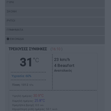
ΓΥΡΗ
ΣΚΟΝΗ
ΡΥΠΟΙ
ΓΡΑΦΗΜΑΤΑ
ΕΙΚΟΝΙΔΙΑ
ΤΡΕΧΟΥΣΕΣ ΣΥΝΘΗΚΕΣ
(
16:10
)
31
°C
23
km/h
4 Beaufort
Ανατολικός
Υγρασία: 60%
Πίεση: 1012
hPa
30.9°C
Υψηλή ημέρας:
25.8°C
Χαμηλή ημέρας:
Ημερήσια βροχή: 0.0
mm
Ισχυρότερη ριπή ημέρας:
53.1
km/h