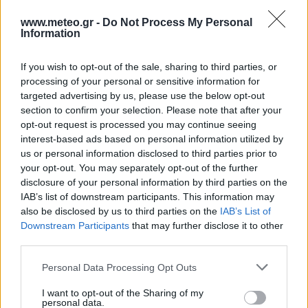
6 Μπφ B
www.meteo.gr -
Do Not Process My Personal
28
°C
Information
00:00
45 Km/h
48%
υγρ.
70
km/h
ΚΑΘΑΡΟΣ
If you wish to opt-out of the sale, sharing to third parties, or
5 Μπφ B
25
°C
processing of your personal or sensitive information for
03:00
35 Km/h
56%
υγρ.
targeted advertising by us, please use the below opt-out
55
km/h
ΚΑΘΑΡΟΣ
section to confirm your selection. Please note that after your
6 Μπφ B
opt-out request is processed you may continue seeing
24
°C
06:00
45 Km/h
interest-based ads based on personal information utilized by
53%
υγρ.
70
km/h
ΚΑΘΑΡΟΣ
us or personal information disclosed to third parties prior to
your opt-out. You may separately opt-out of the further
6 Μπφ B
26
°C
disclosure of your personal information by third parties on the
09:00
45 Km/h
49%
υγρ.
IAB’s list of downstream participants. This information may
70
km/h
ΚΑΘΑΡΟΣ
also be disclosed by us to third parties on the
IAB’s List of
6 Μπφ B
Downstream Participants
that may further disclose it to other
30
°C
12:00
45 Km/h
third parties.
37%
υγρ.
70
km/h
ΚΑΘΑΡΟΣ
Personal Data Processing Opt Outs
6 Μπφ B
31
°C
15:00
45 Km/h
I want to opt-out of the Sharing of my
29%
υγρ.
70
km/h
personal data.
ΚΑΘΑΡΟΣ