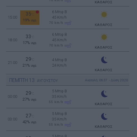
70
km/h
ΚΑΘΑΡΟΣ
6 Μπφ B
35
°C
15:00
45 Km/h
19%
υγρ.
70
km/h
ΚΑΘΑΡΟΣ
6 Μπφ B
33
°C
18:00
45 Km/h
17%
υγρ.
70
km/h
ΚΑΘΑΡΟΣ
29
4 Μπφ B
°C
21:00
21%
24 Km/h
υγρ.
ΚΑΘΑΡΟΣ
ΠΕΜΠΤΗ
13
Ανατολή: 06:37 - Δύση 20:20
ΑΥΓΟΥΣΤΟΥ
5 Μπφ B
29
°C
00:00
35 Km/h
27%
υγρ.
55
km/h
ΚΑΘΑΡΟΣ
5 Μπφ B
27
°C
03:00
35 Km/h
42%
υγρ.
55
km/h
ΚΑΘΑΡΟΣ
5 Μπφ B