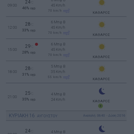
24
°C
09:00
45 Km/h
46%
υγρ.
70
km/h
ΚΑΘΑΡΟΣ
6 Μπφ B
28
°C
12:00
45 Km/h
33%
υγρ.
70
km/h
ΚΑΘΑΡΟΣ
6 Μπφ B
29
°C
15:00
45 Km/h
28%
υγρ.
70
km/h
ΚΑΘΑΡΟΣ
5 Μπφ B
28
°C
18:00
35 Km/h
31%
υγρ.
55
km/h
ΚΑΘΑΡΟΣ
25
°C
4 Μπφ B
21:00
35%
24 Km/h
υγρ.
ΚΑΘΑΡΟΣ
ΚΥΡΙΑΚΗ
16
Ανατολή: 06:40 - Δύση 20:16
ΑΥΓΟΥΣΤΟΥ
24
°C
4 Μπφ B