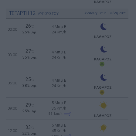
ΚΑΘΑΡΟΣ
ΤΕΤΑΡΤΗ
12
Ανατολή: 06:36 - Δύση 20:21
ΑΥΓΟΥΣΤΟΥ
26
4 Μπφ B
°C
00:00
25%
24 Km/h
υγρ.
ΚΑΘΑΡΟΣ
27
°C
4 Μπφ B
03:00
35%
24 Km/h
υγρ.
ΚΑΘΑΡΟΣ
25
°C
4 Μπφ B
06:00
38%
24 Km/h
υγρ.
ΚΑΘΑΡΟΣ
5 Μπφ B
29
°C
09:00
35 Km/h
25%
υγρ.
55
km/h
ΚΑΘΑΡΟΣ
6 Μπφ B
33
°C
12:00
45 Km/h
22%
υγρ.