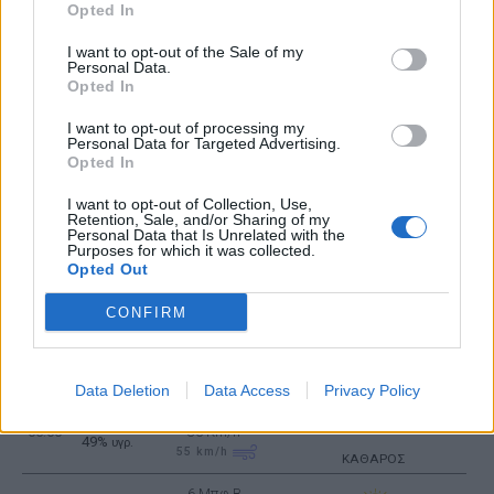
Opted In
6 Μπφ B
30
°C
18:00
45 Km/h
I want to opt-out of the Sale of my
28%
υγρ.
Personal Data.
70
km/h
ΚΑΘΑΡΟΣ
Opted In
5 Μπφ B
28
°C
I want to opt-out of processing my
21:00
35 Km/h
29%
υγρ.
Personal Data for Targeted Advertising.
55
km/h
ΚΑΘΑΡΟΣ
Opted In
ΣΑΒΒΑΤΟ
15
ΑΥΓΟΥΣΤΟΥ
I want to opt-out of Collection, Use,
ΚΟΙΜΗΣΕΩΣ ΤΗΣ ΘΕΟΤΟΚΟΥ
Ανατολή: 06:39 - Δύση 20:17
Retention, Sale, and/or Sharing of my
Personal Data that Is Unrelated with the
6 Μπφ B
Purposes for which it was collected.
25
°C
00:00
45 Km/h
Opted Out
48%
υγρ.
70
km/h
ΚΑΘΑΡΟΣ
CONFIRM
5 Μπφ B
24
°C
03:00
35 Km/h
46%
υγρ.
55
km/h
ΚΑΘΑΡΟΣ
Data Deletion
Data Access
Privacy Policy
5 Μπφ B
23
°C
06:00
35 Km/h
49%
υγρ.
55
km/h
ΚΑΘΑΡΟΣ
6 Μπφ B