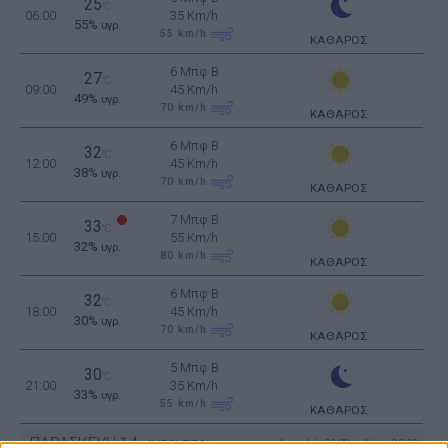
25
°C
06:00
35 Km/h
55%
υγρ.
55
km/h
ΚΑΘΑΡΟΣ
6 Μπφ B
27
°C
09:00
45 Km/h
49%
υγρ.
70
km/h
ΚΑΘΑΡΟΣ
6 Μπφ B
32
°C
12:00
45 Km/h
38%
υγρ.
70
km/h
ΚΑΘΑΡΟΣ
7 Μπφ B
33
°C
15:00
55 Km/h
32%
υγρ.
80
km/h
ΚΑΘΑΡΟΣ
6 Μπφ B
32
°C
18:00
45 Km/h
30%
υγρ.
70
km/h
ΚΑΘΑΡΟΣ
5 Μπφ B
30
°C
21:00
35 Km/h
33%
υγρ.
55
km/h
ΚΑΘΑΡΟΣ
ΠΑΡΑΣΚΕΥΗ
14
Ανατολή: 06:38 - Δύση 20:19
ΑΥΓΟΥΣΤΟΥ