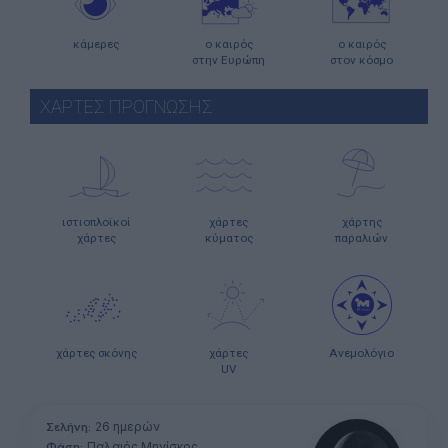
κάμερες
ο καιρός
ο καιρός
στην Ευρώπη
στον κόσμο
ΧΑΡΤΕΣ ΠΡΟΓΝΩΣΗΣ
ιστιοπλοϊκοί
χάρτες
χάρτης
χάρτες
κύματος
παραλιών
χάρτες σκόνης
χάρτες
Ανεμολόγιο
UV
26 ημερών
Σελήνη:
Παλαιός Μηνίσκος
Φάση: