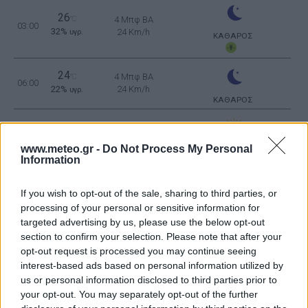
26
°C
4 Μπφ BA
03:00
32%
24 Km/h
υγρ.
ΚΑΘΑΡΟΣ
24
4 Μπφ BA
°C
06:00
22%
24 Km/h
υγρ.
ΚΑΘΑΡΟΣ
30
3 Μπφ BA
°C
09:00
19%
16 Km/h
υγρ.
www.meteo.gr -
Do Not Process My Personal
ΚΑΘΑΡΟΣ
Information
39
2 Μπφ BA
°C
12:00
15%
9 Km/h
υγρ.
If you wish to opt-out of the sale, sharing to third parties, or
ΚΑΘΑΡΟΣ
processing of your personal or sensitive information for
targeted advertising by us, please use the below opt-out
40
3 Μπφ Α
°C
15:00
section to confirm your selection. Please note that after your
14%
16 Km/h
υγρ.
opt-out request is processed you may continue seeing
ΚΑΘΑΡΟΣ
interest-based ads based on personal information utilized by
40
us or personal information disclosed to third parties prior to
2 Μπφ B
°C
18:00
14%
9 Km/h
your opt-out. You may separately opt-out of the further
υγρ.
ΚΑΘΑΡΟΣ