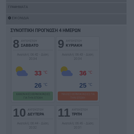
ΓΡΑΦΗΜΑΤΑ
ΕΙΚΟΝΙΔΙΑ
ΣΥΝΟΠΤΙΚΗ ΠΡΟΓΝΩΣΗ 4 ΗΜΕΡΩΝ
8
9
ΑΥΓΟΥΣΤΟΥ
ΑΥΓΟΥΣΤΟΥ
ΣΑΒΒΑΤΟ
ΚΥΡΙΑΚΗ
Ανατολή: 06:42 - Δύση:
Ανατολή: 06:43 - Δύση:
20:34
20:34
33
36
°C
°C
26
25
°C
°C
ΚΑΝΟΝΙΚΕΣ ΘΕΡΜΟΚΡΑΣΙΕΣ
ΥΨΗΛΕΣ ΘΕΡΜΟΚΡΑΣΙΕΣ ΓΙΑ
ΓΙΑ ΤΗΝ ΕΠΟΧΗ
ΤΗΝ ΕΠΟΧΗ
10
11
ΑΥΓΟΥΣΤΟΥ
ΑΥΓΟΥΣΤΟΥ
ΔΕΥΤΕΡΑ
ΤΡΙΤΗ
Ανατολή: 06:44 - Δύση:
Ανατολή: 06:45 - Δύση:
20:32
20:31