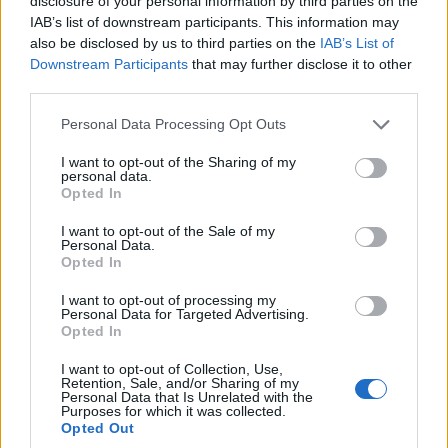
disclosure of your personal information by third parties on the
IAB’s list of downstream participants. This information may
34
3 Μπφ B
°C
also be disclosed by us to third parties on the
IAB’s List of
21:00
24%
16 Km/h
υγρ.
Downstream Participants
that may further disclose it to other
ΚΑΘΑΡΟΣ
third parties.
ΠΕΜΠΤΗ
13
Ανατολή: 06:47 - Δύση 20:29
ΑΥΓΟΥΣΤΟΥ
Personal Data Processing Opt Outs
28
3 Μπφ BA
°C
00:00
28%
16 Km/h
υγρ.
I want to opt-out of the Sharing of my
ΚΑΘΑΡΟΣ
personal data.
Opted In
26
3 Μπφ BA
°C
03:00
I want to opt-out of the Sale of my
23%
16 Km/h
υγρ.
Personal Data.
ΚΑΘΑΡΟΣ
Opted In
24
°C
3 Μπφ BA
I want to opt-out of processing my
06:00
Personal Data for Targeted Advertising.
41%
16 Km/h
υγρ.
ΚΑΘΑΡΟΣ
Opted In
I want to opt-out of Collection, Use,
31
3 Μπφ BA
Retention, Sale, and/or Sharing of my
°C
09:00
Personal Data that Is Unrelated with the
26%
16 Km/h
υγρ.
Purposes for which it was collected.
ΚΑΘΑΡΟΣ
Opted Out