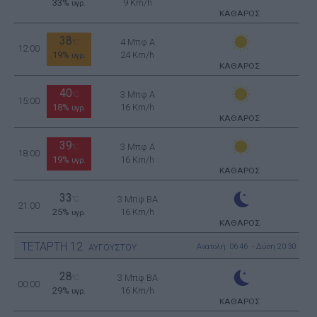
33%
9 Km/h
υγρ.
ΚΑΘΑΡΟΣ
38
4 Μπφ Α
°C
12:00
19%
24 Km/h
υγρ.
ΚΑΘΑΡΟΣ
40
3 Μπφ Α
°C
15:00
18%
16 Km/h
υγρ.
ΚΑΘΑΡΟΣ
39
3 Μπφ Α
°C
18:00
19%
16 Km/h
υγρ.
ΚΑΘΑΡΟΣ
33
3 Μπφ BA
°C
21:00
25%
16 Km/h
υγρ.
ΚΑΘΑΡΟΣ
ΤΕΤΑΡΤΗ
12
Ανατολή: 06:46 - Δύση 20:30
ΑΥΓΟΥΣΤΟΥ
28
3 Μπφ BA
°C
00:00
29%
16 Km/h
υγρ.
ΚΑΘΑΡΟΣ