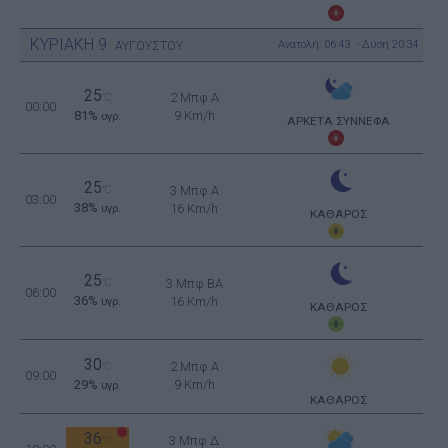
ΚΥΡΙΑΚΗ
9
Ανατολή: 06:43 - Δύση 20:34
ΑΥΓΟΥΣΤΟΥ
25
2 Μπφ Α
°C
00:00
81%
9 Km/h
υγρ.
ΑΡΚΕΤΑ ΣΥΝΝΕΦΑ
25
°C
3 Μπφ Α
03:00
38%
16 Km/h
υγρ.
ΚΑΘΑΡΟΣ
25
°C
3 Μπφ BA
06:00
36%
16 Km/h
υγρ.
ΚΑΘΑΡΟΣ
30
2 Μπφ Α
°C
09:00
29%
9 Km/h
υγρ.
ΚΑΘΑΡΟΣ
36
3 Μπφ Δ
°C