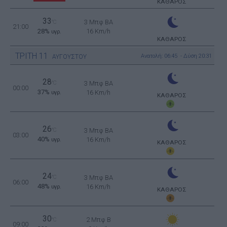
ΚΑΘΑΡΟΣ
33
3 Μπφ BA
°C
21:00
28%
16 Km/h
υγρ.
ΚΑΘΑΡΟΣ
ΤΡΙΤΗ
11
Ανατολή: 06:45 - Δύση 20:31
ΑΥΓΟΥΣΤΟΥ
28
°C
3 Μπφ BA
00:00
37%
16 Km/h
υγρ.
ΚΑΘΑΡΟΣ
26
°C
3 Μπφ BA
03:00
40%
16 Km/h
υγρ.
ΚΑΘΑΡΟΣ
24
°C
3 Μπφ BA
06:00
48%
16 Km/h
υγρ.
ΚΑΘΑΡΟΣ
30
2 Μπφ B
°C
09:00