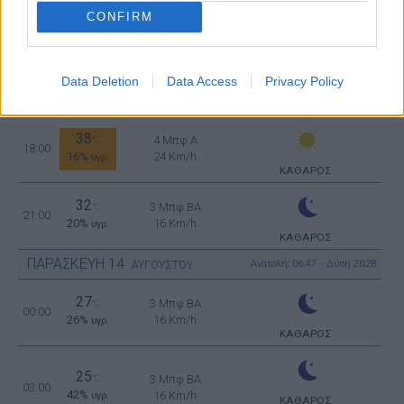
38
4 Μπφ Α
°C
12:00
CONFIRM
12%
24 Km/h
υγρ.
ΚΑΘΑΡΟΣ
40
4 Μπφ Α
°C
Data Deletion
Data Access
Privacy Policy
15:00
11%
24 Km/h
υγρ.
ΚΑΘΑΡΟΣ
38
4 Μπφ Α
°C
18:00
16%
24 Km/h
υγρ.
ΚΑΘΑΡΟΣ
32
3 Μπφ BA
°C
21:00
20%
16 Km/h
υγρ.
ΚΑΘΑΡΟΣ
ΠΑΡΑΣΚΕΥΗ
14
Ανατολή: 06:47 - Δύση 20:28
ΑΥΓΟΥΣΤΟΥ
27
3 Μπφ BA
°C
00:00
26%
16 Km/h
υγρ.
ΚΑΘΑΡΟΣ
25
°C
3 Μπφ BA
03:00
42%
16 Km/h
υγρ.
ΚΑΘΑΡΟΣ