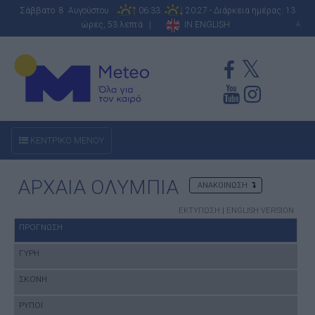
Σάββατο 8 Αυγούστου
06:33
20:27 - Διάρκεια ημέρας: 13
ώρες, 53 λεπτά |
IN ENGLISH
A
ΚΕΝΤΡΙΚΟ ΜΕΝΟΥ
ΑΡΧΑΙΑ ΟΛΥΜΠΙΑ
ΑΝΑΚΟΙΝΩΣΗ
ΕΚΤΥΠΩΣΗ
|
ENGLISH VERSION
ΠΡΟΓΝΩΣΗ
ΓΥΡΗ
ΣΚΟΝΗ
ΡΥΠΟΙ