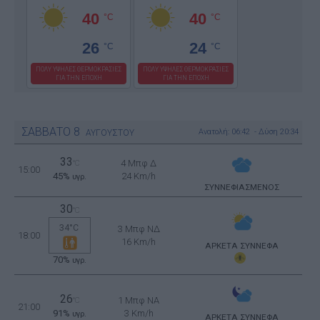
40
40
°C
°C
26
24
°C
°C
ΠΟΛΥ ΥΨΗΛΕΣ ΘΕΡΜΟΚΡΑΣΙΕΣ
ΠΟΛΥ ΥΨΗΛΕΣ ΘΕΡΜΟΚΡΑΣΙΕΣ
ΓΙΑ ΤΗΝ ΕΠΟΧΗ
ΓΙΑ ΤΗΝ ΕΠΟΧΗ
ΣΑΒΒΑΤΟ
8
Ανατολή: 06:42 - Δύση 20:34
ΑΥΓΟΥΣΤΟΥ
33
4 Μπφ Δ
°C
15:00
45%
24 Km/h
υγρ.
ΣΥΝΝΕΦΙΑΣΜΕΝΟΣ
30
°C
34°C
3 Μπφ ΝΔ
18:00
16 Km/h
ΑΡΚΕΤΑ ΣΥΝΝΕΦΑ
70%
υγρ.
26
1 Μπφ NA
°C
21:00
91%
3 Km/h
υγρ.
ΑΡΚΕΤΑ ΣΥΝΝΕΦΑ