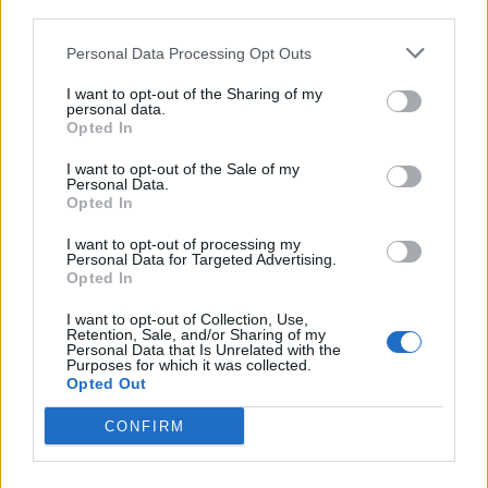
third parties.
5 Μπφ B
28
°C
00:00
35 Km/h
50%
Personal Data Processing Opt Outs
υγρ.
55
km/h
ΚΑΘΑΡΟΣ
I want to opt-out of the Sharing of my
5 Μπφ B
personal data.
27
°C
03:00
35 Km/h
Opted In
46%
υγρ.
55
km/h
ΚΑΘΑΡΟΣ
I want to opt-out of the Sale of my
Personal Data.
5 Μπφ B
27
°C
Opted In
06:00
35 Km/h
50%
υγρ.
55
km/h
ΚΑΘΑΡΟΣ
I want to opt-out of processing my
Personal Data for Targeted Advertising.
5 Μπφ B
28
°C
Opted In
09:00
35 Km/h
59%
υγρ.
55
km/h
ΚΑΘΑΡΟΣ
I want to opt-out of Collection, Use,
Retention, Sale, and/or Sharing of my
5 Μπφ B
Personal Data that Is Unrelated with the
31
°C
12:00
Purposes for which it was collected.
35 Km/h
50%
υγρ.
Opted Out
55
km/h
ΚΑΘΑΡΟΣ
5 Μπφ B
CONFIRM
32
°C
15:00
35 Km/h
48%
υγρ.
55
km/h
ΚΑΘΑΡΟΣ