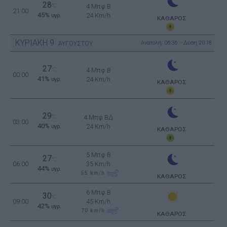
28
°C
4 Μπφ B
21:00
45%
24 Km/h
υγρ.
ΚΑΘΑΡΟΣ
ΚΥΡΙΑΚΗ
9
Ανατολή: 06:36 - Δύση 20:18
ΑΥΓΟΥΣΤΟΥ
27
°C
4 Μπφ B
00:00
41%
24 Km/h
υγρ.
ΚΑΘΑΡΟΣ
29
°C
4 Μπφ ΒΔ
03:00
40%
24 Km/h
υγρ.
ΚΑΘΑΡΟΣ
5 Μπφ B
27
°C
06:00
35 Km/h
44%
υγρ.
55
km/h
ΚΑΘΑΡΟΣ
6 Μπφ B
30
°C
09:00
45 Km/h
42%
υγρ.
70
km/h
ΚΑΘΑΡΟΣ