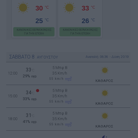
30
33
°C
°C
25
26
°C
°C
ΚΑΝΟΝΙΚΕΣ ΘΕΡΜΟΚΡΑΣΙΕΣ
ΚΑΝΟΝΙΚΕΣ ΘΕΡΜΟΚΡΑΣΙΕΣ
ΓΙΑ ΤΗΝ ΕΠΟΧΗ
ΓΙΑ ΤΗΝ ΕΠΟΧΗ
ΣΑΒΒΑΤΟ
8
Ανατολή: 06:36 - Δύση 20:19
ΑΥΓΟΥΣΤΟΥ
5 Μπφ B
33
°C
12:00
35 Km/h
29%
υγρ.
55
km/h
ΚΑΘΑΡΟΣ
5 Μπφ B
34
°C
15:00
35 Km/h
33%
υγρ.
55
km/h
ΚΑΘΑΡΟΣ
5 Μπφ B
31
°C
18:00
35 Km/h
41%
υγρ.
55
km/h
ΚΑΘΑΡΟΣ