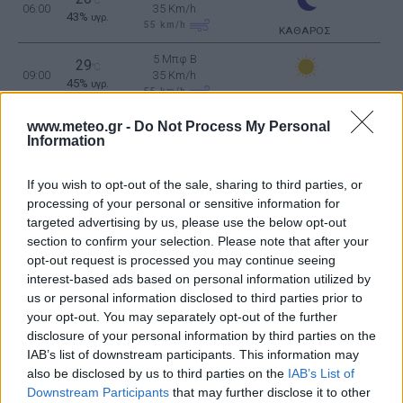
°C
06:00
35 Km/h
43%
υγρ.
55
km/h
ΚΑΘΑΡΟΣ
5 Μπφ B
29
°C
09:00
35 Km/h
45%
υγρ.
55
km/h
ΚΑΘΑΡΟΣ
www.meteo.gr -
Do Not Process My Personal
5 Μπφ B
33
°C
Information
12:00
35 Km/h
34%
υγρ.
55
km/h
ΚΑΘΑΡΟΣ
If you wish to opt-out of the sale, sharing to third parties, or
34
4 Μπφ B
°C
processing of your personal or sensitive information for
15:00
33%
24 Km/h
υγρ.
targeted advertising by us, please use the below opt-out
ΑΡΚΕΤΑ ΣΥΝΝΕΦΑ
section to confirm your selection. Please note that after your
5 Μπφ B
opt-out request is processed you may continue seeing
32
°C
18:00
35 Km/h
interest-based ads based on personal information utilized by
38%
υγρ.
55
km/h
us or personal information disclosed to third parties prior to
ΛΙΓΑ ΣΥΝΝΕΦΑ
your opt-out. You may separately opt-out of the further
5 Μπφ B
28
°C
disclosure of your personal information by third parties on the
21:00
35 Km/h
49%
υγρ.
IAB’s list of downstream participants. This information may
55
km/h
ΚΑΘΑΡΟΣ
also be disclosed by us to third parties on the
IAB’s List of
ΠΕΜΠΤΗ
13
Ανατολή: 06:40 - Δύση 20:13
Downstream Participants
ΑΥΓΟΥΣΤΟΥ
that may further disclose it to other