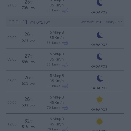
25
°C
21:00
35 Km/h
70%
υγρ.
55
km/h
ΚΑΘΑΡΟΣ
ΤΡΙΤΗ
11
Ανατολή: 06:38 - Δύση 20:16
ΑΥΓΟΥΣΤΟΥ
5 Μπφ B
26
°C
00:00
35 Km/h
63%
υγρ.
55
km/h
ΚΑΘΑΡΟΣ
5 Μπφ B
27
°C
03:00
35 Km/h
58%
υγρ.
55
km/h
ΚΑΘΑΡΟΣ
5 Μπφ B
26
°C
06:00
35 Km/h
62%
υγρ.
55
km/h
ΚΑΘΑΡΟΣ
6 Μπφ B
28
°C
09:00
45 Km/h
60%
υγρ.
70
km/h
ΚΑΘΑΡΟΣ
6 Μπφ B
32
°C
12:00
45 Km/h
51%
υγρ.
70
km/h