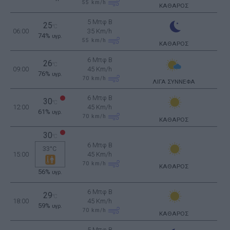
55
km/h
ΚΑΘΑΡΟΣ
5 Μπφ B
25
°C
06:00
35 Km/h
74%
υγρ.
55
km/h
ΚΑΘΑΡΟΣ
6 Μπφ B
26
°C
09:00
45 Km/h
76%
υγρ.
70
km/h
ΛΙΓΑ ΣΥΝΝΕΦΑ
6 Μπφ B
30
°C
12:00
45 Km/h
61%
υγρ.
70
km/h
ΚΑΘΑΡΟΣ
30
°C
6 Μπφ B
33°C
15:00
45 Km/h
70
km/h
ΚΑΘΑΡΟΣ
56%
υγρ.
6 Μπφ B
29
°C
18:00
45 Km/h
59%
υγρ.
70
km/h
ΚΑΘΑΡΟΣ
5 Μπφ B