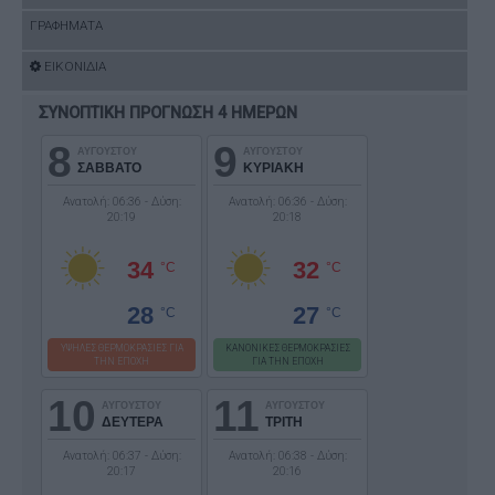
ΓΡΑΦΗΜΑΤΑ
ΕΙΚΟΝΙΔΙΑ
ΣΥΝΟΠΤΙΚΗ ΠΡΟΓΝΩΣΗ 4 ΗΜΕΡΩΝ
8
9
ΑΥΓΟΥΣΤΟΥ
ΑΥΓΟΥΣΤΟΥ
ΣΑΒΒΑΤΟ
ΚΥΡΙΑΚΗ
Ανατολή: 06:36 - Δύση:
Ανατολή: 06:36 - Δύση:
20:19
20:18
34
32
°C
°C
28
27
°C
°C
ΥΨΗΛΕΣ ΘΕΡΜΟΚΡΑΣΙΕΣ ΓΙΑ
ΚΑΝΟΝΙΚΕΣ ΘΕΡΜΟΚΡΑΣΙΕΣ
ΤΗΝ ΕΠΟΧΗ
ΓΙΑ ΤΗΝ ΕΠΟΧΗ
10
11
ΑΥΓΟΥΣΤΟΥ
ΑΥΓΟΥΣΤΟΥ
ΔΕΥΤΕΡΑ
ΤΡΙΤΗ
Ανατολή: 06:37 - Δύση:
Ανατολή: 06:38 - Δύση:
20:17
20:16