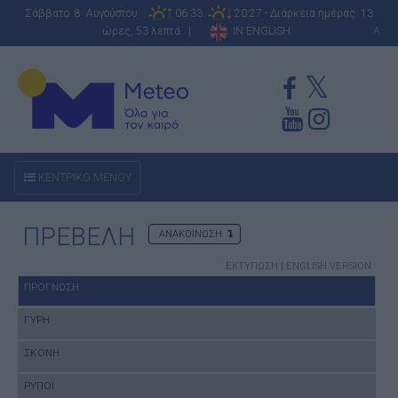
Σάββατο 8 Αυγούστου
06:33
20:27 - Διάρκεια ημέρας: 13
ώρες, 53 λεπτά |
IN ENGLISH
A
ΚΕΝΤΡΙΚΟ ΜΕΝΟΥ
ΠΡΕΒΕΛΗ
ΑΝΑΚΟΙΝΩΣΗ
ΕΚΤΥΠΩΣΗ
|
ENGLISH VERSION
ΠΡΟΓΝΩΣΗ
ΓΥΡΗ
ΣΚΟΝΗ
ΡΥΠΟΙ