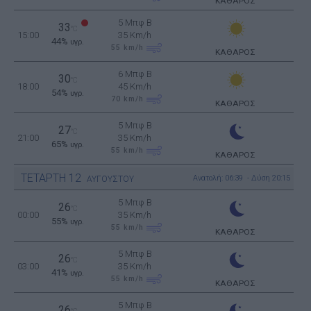
ΚΑΘΑΡΟΣ
5 Μπφ B
33
°C
15:00
35 Km/h
44%
υγρ.
55
km/h
ΚΑΘΑΡΟΣ
6 Μπφ B
30
°C
18:00
45 Km/h
54%
υγρ.
70
km/h
ΚΑΘΑΡΟΣ
5 Μπφ B
27
°C
21:00
35 Km/h
65%
υγρ.
55
km/h
ΚΑΘΑΡΟΣ
ΤΕΤΑΡΤΗ
12
Ανατολή: 06:39 - Δύση 20:15
ΑΥΓΟΥΣΤΟΥ
5 Μπφ B
26
°C
00:00
35 Km/h
55%
υγρ.
55
km/h
ΚΑΘΑΡΟΣ
5 Μπφ B
26
°C
03:00
35 Km/h
41%
υγρ.
55
km/h
ΚΑΘΑΡΟΣ
5 Μπφ B
26