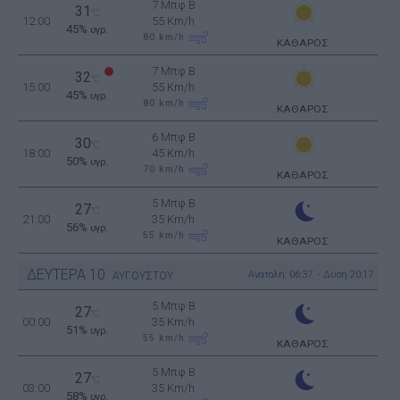
7 Μπφ B
31
°C
12:00
55 Km/h
45%
υγρ.
80
km/h
ΚΑΘΑΡΟΣ
7 Μπφ B
32
°C
15:00
55 Km/h
45%
υγρ.
80
km/h
ΚΑΘΑΡΟΣ
6 Μπφ B
30
°C
18:00
45 Km/h
50%
υγρ.
70
km/h
ΚΑΘΑΡΟΣ
5 Μπφ B
27
°C
21:00
35 Km/h
56%
υγρ.
55
km/h
ΚΑΘΑΡΟΣ
ΔΕΥΤΕΡΑ
10
Ανατολή: 06:37 - Δύση 20:17
ΑΥΓΟΥΣΤΟΥ
5 Μπφ B
27
°C
00:00
35 Km/h
51%
υγρ.
55
km/h
ΚΑΘΑΡΟΣ
5 Μπφ B
27
°C
03:00
35 Km/h
58%
υγρ.