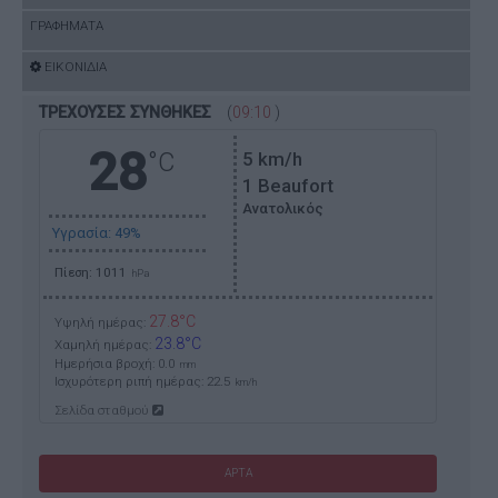
ΓΡΑΦΗΜΑΤΑ
ΕΙΚΟΝΙΔΙΑ
ΤΡΕΧΟΥΣΕΣ ΣΥΝΘΗΚΕΣ
(
09:10
)
28
°C
5
km/h
1 Beaufort
Ανατολικός
Υγρασία: 49%
Πίεση: 1011
hPa
27.8°C
Υψηλή ημέρας:
23.8°C
Χαμηλή ημέρας:
Ημερήσια βροχή: 0.0
mm
Ισχυρότερη ριπή ημέρας:
22.5
km/h
Σελίδα σταθμού
ΑΡΤΑ