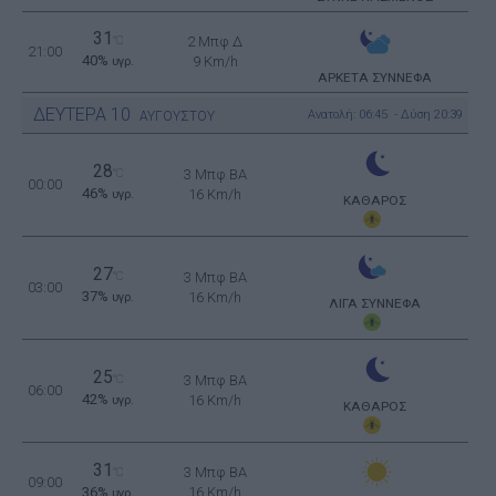
31
°C
2 Μπφ Δ
21:00
40%
9 Km/h
υγρ.
ΑΡΚΕΤΑ ΣΥΝΝΕΦΑ
ΔΕΥΤΕΡΑ
10
Ανατολή: 06:45 - Δύση 20:39
ΑΥΓΟΥΣΤΟΥ
28
°C
3 Μπφ BA
00:00
46%
16 Km/h
υγρ.
ΚΑΘΑΡΟΣ
27
°C
3 Μπφ BA
03:00
37%
16 Km/h
υγρ.
ΛΙΓΑ ΣΥΝΝΕΦΑ
25
°C
3 Μπφ BA
06:00
42%
16 Km/h
υγρ.
ΚΑΘΑΡΟΣ
31
3 Μπφ BA
°C
09:00
36%
16 Km/h
υγρ.