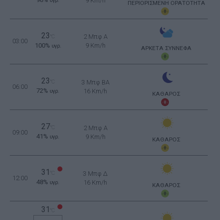
9 Km/h
υγρ.
ΠΕΡΙΟΡΙΣΜΕΝΗ ΟΡΑΤΟΤΗΤΑ
23
2 Μπφ Α
°C
03:00
100%
9 Km/h
υγρ.
ΑΡΚΕΤΑ ΣΥΝΝΕΦΑ
23
°C
3 Μπφ BA
06:00
72%
16 Km/h
υγρ.
ΚΑΘΑΡΟΣ
27
°C
2 Μπφ Α
09:00
41%
9 Km/h
υγρ.
ΚΑΘΑΡΟΣ
31
°C
3 Μπφ Δ
12:00
48%
16 Km/h
υγρ.
ΚΑΘΑΡΟΣ
31
°C