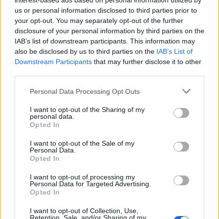
interest-based ads based on personal information utilized by
us or personal information disclosed to third parties prior to
27
°C
3 Μπφ BA
your opt-out. You may separately opt-out of the further
03:00
42%
16 Km/h
υγρ.
disclosure of your personal information by third parties on the
ΚΑΘΑΡΟΣ
IAB’s list of downstream participants. This information may
also be disclosed by us to third parties on the
IAB’s List of
Downstream Participants
that may further disclose it to other
25
°C
3 Μπφ BA
06:00
third parties.
48%
16 Km/h
υγρ.
ΚΑΘΑΡΟΣ
Personal Data Processing Opt Outs
30
2 Μπφ BA
°C
I want to opt-out of the Sharing of my
09:00
36%
9 Km/h
υγρ.
personal data.
ΚΑΘΑΡΟΣ
Opted In
36
3 Μπφ Δ
°C
I want to opt-out of the Sale of my
12:00
Personal Data.
23%
16 Km/h
υγρ.
Opted In
ΛΙΓΑ ΣΥΝΝΕΦΑ
5 Μπφ Δ
I want to opt-out of processing my
36
°C
15:00
35 Km/h
Personal Data for Targeted Advertising.
21%
υγρ.
Opted In
55
km/h
ΛΙΓΑ ΣΥΝΝΕΦΑ
5 Μπφ ΒΔ
I want to opt-out of Collection, Use,
35
°C
Retention, Sale, and/or Sharing of my
18:00
35 Km/h