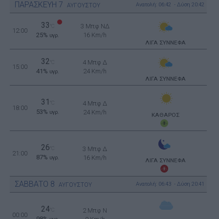
ΠΑΡΑΣΚΕΥΗ
7
Ανατολή: 06:42 - Δύση 20:42
ΑΥΓΟΥΣΤΟΥ
33
3 Μπφ ΝΔ
°C
12:00
25%
16 Km/h
υγρ.
ΛΙΓΑ ΣΥΝΝΕΦΑ
32
4 Μπφ Δ
°C
15:00
41%
24 Km/h
υγρ.
ΛΙΓΑ ΣΥΝΝΕΦΑ
31
°C
4 Μπφ Δ
18:00
53%
24 Km/h
υγρ.
ΚΑΘΑΡΟΣ
26
°C
3 Μπφ Δ
21:00
87%
16 Km/h
υγρ.
ΛΙΓΑ ΣΥΝΝΕΦΑ
ΣΑΒΒΑΤΟ
8
Ανατολή: 06:43 - Δύση 20:41
ΑΥΓΟΥΣΤΟΥ
24
°C
2 Μπφ N
00:00
98%