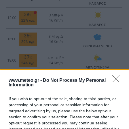
ΚΑΘΑΡΟΣ
38
3 Μπφ Α
°C
12:00
22%
16 Km/h
υγρ.
ΚΑΘΑΡΟΣ
36
3 Μπφ Δ
°C
15:00
29%
16 Km/h
υγρ.
ΣΥΝΝΕΦΙΑΣΜΕΝΟΣ
37
4 Μπφ ΒΔ
°C
18:00
24%
24 Km/h
υγρ.
ΛΙΓΑ ΣΥΝΝΕΦΑ
32
3 Μπφ ΒΔ
°C
www.meteo.gr -
Do Not Process My Personal
21:00
33%
16 Km/h
Information
υγρ.
ΛΙΓΑ ΣΥΝΝΕΦΑ
ΤΡΙΤΗ
11
If you wish to opt-out of the sale, sharing to third parties, or
Ανατολή: 06:45 - Δύση 20:37
ΑΥΓΟΥΣΤΟΥ
processing of your personal or sensitive information for
targeted advertising by us, please use the below opt-out
28
°C
3 Μπφ Α
00:00
section to confirm your selection. Please note that after your
47%
16 Km/h
υγρ.
ΚΑΘΑΡΟΣ
opt-out request is processed you may continue seeing