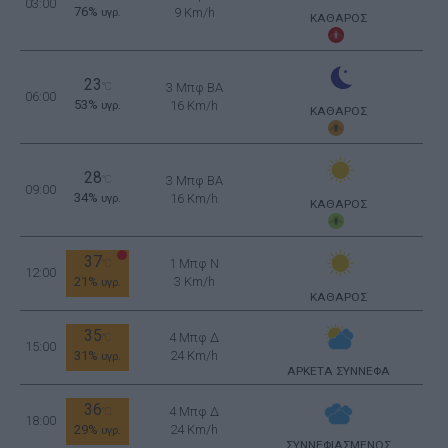
03:00
76%
9 Km/h
υγρ.
ΚΑΘΑΡΟΣ
23
°C
3 Μπφ BA
06:00
53%
16 Km/h
υγρ.
ΚΑΘΑΡΟΣ
28
°C
3 Μπφ BA
09:00
34%
16 Km/h
υγρ.
ΚΑΘΑΡΟΣ
37
1 Μπφ N
°C
12:00
21%
3 Km/h
υγρ.
ΚΑΘΑΡΟΣ
35
4 Μπφ Δ
°C
15:00
31%
24 Km/h
υγρ.
ΑΡΚΕΤΑ ΣΥΝΝΕΦΑ
36
4 Μπφ Δ
°C
18:00
29%
24 Km/h
υγρ.
ΣΥΝΝΕΦΙΑΣΜΕΝΟΣ