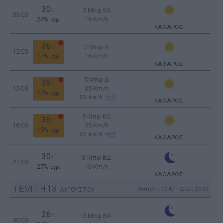
30
3 Μπφ BA
°C
09:00
24%
16 Km/h
υγρ.
ΚΑΘΑΡΟΣ
36
3 Μπφ Δ
°C
12:00
17%
16 Km/h
υγρ.
ΚΑΘΑΡΟΣ
5 Μπφ Δ
36
°C
15:00
35 Km/h
17%
υγρ.
55
km/h
ΚΑΘΑΡΟΣ
5 Μπφ ΒΔ
36
°C
18:00
35 Km/h
15%
υγρ.
55
km/h
ΚΑΘΑΡΟΣ
30
3 Μπφ ΒΔ
°C
21:00
27%
16 Km/h
υγρ.
ΚΑΘΑΡΟΣ
ΠΕΜΠΤΗ
13
Ανατολή: 06:47 - Δύση 20:35
ΑΥΓΟΥΣΤΟΥ
26
°C
3 Μπφ BA
00:00