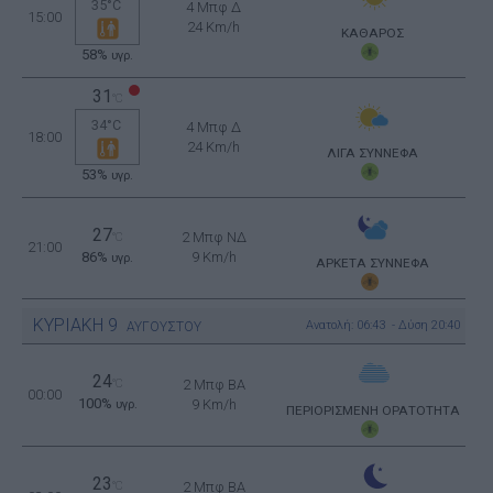
35°C
4 Μπφ Δ
15:00
24 Km/h
ΚΑΘΑΡΟΣ
58%
υγρ.
31
°C
34°C
4 Μπφ Δ
18:00
24 Km/h
ΛΙΓΑ ΣΥΝΝΕΦΑ
53%
υγρ.
27
2 Μπφ ΝΔ
°C
21:00
86%
9 Km/h
υγρ.
ΑΡΚΕΤΑ ΣΥΝΝΕΦΑ
ΚΥΡΙΑΚΗ
9
Ανατολή: 06:43 - Δύση 20:40
ΑΥΓΟΥΣΤΟΥ
24
°C
2 Μπφ BA
00:00
100%
9 Km/h
υγρ.
ΠΕΡΙΟΡΙΣΜΕΝΗ ΟΡΑΤΟΤΗΤΑ
23
°C
2 Μπφ BA