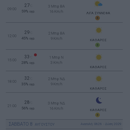
27
°C
3 Μπφ BA
09:00
59%
16 Km/h
υγρ.
ΛΙΓΑ ΣΥΝΝΕΦΑ
29
°C
2 Μπφ BA
12:00
45%
9 Km/h
υγρ.
ΚΑΘΑΡΟΣ
33
1 Μπφ N
°C
15:00
28%
3 Km/h
υγρ.
ΚΑΘΑΡΟΣ
32
2 Μπφ ΝΔ
°C
18:00
35%
9 Km/h
υγρ.
ΚΑΘΑΡΟΣ
28
°C
3 Μπφ ΝΔ
21:00
56%
16 Km/h
υγρ.
ΚΑΘΑΡΟΣ
ΣΑΒΒΑΤΟ
8
Ανατολή: 06:26 - Δύση 20:29
ΑΥΓΟΥΣΤΟΥ