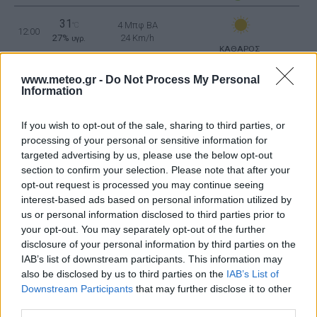
31
4 Μπφ BA
°C
12:00
27%
24 Km/h
υγρ.
ΚΑΘΑΡΟΣ
33
3 Μπφ BA
°C
www.meteo.gr -
Do Not Process My Personal
15:00
Information
17%
16 Km/h
υγρ.
ΚΑΘΑΡΟΣ
If you wish to opt-out of the sale, sharing to third parties, or
34
2 Μπφ BA
°C
18:00
processing of your personal or sensitive information for
18%
9 Km/h
υγρ.
ΚΑΘΑΡΟΣ
targeted advertising by us, please use the below opt-out
section to confirm your selection. Please note that after your
opt-out request is processed you may continue seeing
27
°C
2 Μπφ ΒΔ
21:00
interest-based ads based on personal information utilized by
33%
9 Km/h
υγρ.
ΚΑΘΑΡΟΣ
us or personal information disclosed to third parties prior to
your opt-out. You may separately opt-out of the further
ΤΡΙΤΗ
11
disclosure of your personal information by third parties on the
Ανατολή: 06:29 - Δύση 20:25
ΑΥΓΟΥΣΤΟΥ
IAB’s list of downstream participants. This information may
also be disclosed by us to third parties on the
IAB’s List of
26
°C
3 Μπφ Α
00:00
Downstream Participants
that may further disclose it to other
59%
16 Km/h
υγρ.
ΚΑΘΑΡΟΣ
third parties.