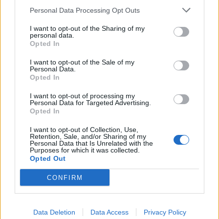
Personal Data Processing Opt Outs
26
°C
3 Μπφ BA
03:00
I want to opt-out of the Sharing of my
55%
16 Km/h
υγρ.
ΚΑΘΑΡΟΣ
personal data.
Opted In
I want to opt-out of the Sale of my
24
°C
3 Μπφ BA
Personal Data.
06:00
46%
16 Km/h
υγρ.
Opted In
ΚΑΘΑΡΟΣ
I want to opt-out of processing my
Personal Data for Targeted Advertising.
28
Opted In
°C
3 Μπφ B
09:00
38%
16 Km/h
υγρ.
ΚΑΘΑΡΟΣ
I want to opt-out of Collection, Use,
Retention, Sale, and/or Sharing of my
Personal Data that Is Unrelated with the
Purposes for which it was collected.
31
3 Μπφ BA
°C
12:00
Opted Out
26%
16 Km/h
υγρ.
ΚΑΘΑΡΟΣ
CONFIRM
33
2 Μπφ BA
°C
15:00
15%
9 Km/h
υγρ.
ΚΑΘΑΡΟΣ
Data Deletion
Data Access
Privacy Policy