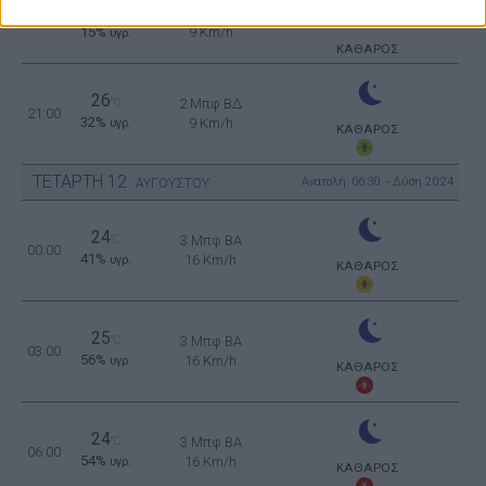
33
2 Μπφ BA
°C
18:00
15%
9 Km/h
υγρ.
ΚΑΘΑΡΟΣ
26
°C
2 Μπφ ΒΔ
21:00
32%
9 Km/h
υγρ.
ΚΑΘΑΡΟΣ
ΤΕΤΑΡΤΗ
12
Ανατολή: 06:30 - Δύση 20:24
ΑΥΓΟΥΣΤΟΥ
24
°C
3 Μπφ BA
00:00
41%
16 Km/h
υγρ.
ΚΑΘΑΡΟΣ
25
°C
3 Μπφ BA
03:00
56%
16 Km/h
υγρ.
ΚΑΘΑΡΟΣ
24
°C
3 Μπφ BA
06:00
54%
16 Km/h
υγρ.
ΚΑΘΑΡΟΣ