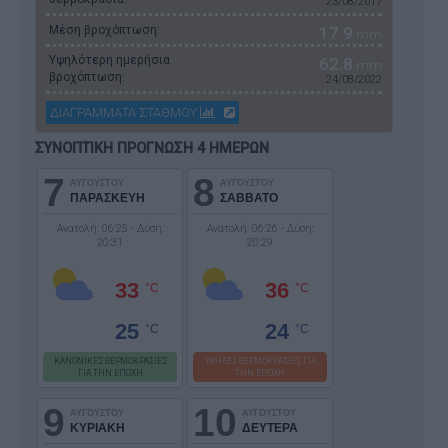
23/08/2017
Μέση βροχόπτωση:
17.9
mm
Υψηλότερη ημερήσια
62.8
mm
βροχόπτωση:
24/08/2022
ΔΙΑΓΡΑΜΜΑΤΑ ΣΤΑΘΜΟΥ
ΣΥΝΟΠΤΙΚΗ ΠΡΟΓΝΩΣΗ 4 ΗΜΕΡΩΝ
7
8
ΑΥΓΟΥΣΤΟΥ
ΑΥΓΟΥΣΤΟΥ
ΠΑΡΑΣΚΕΥΗ
ΣΑΒΒΑΤΟ
Ανατολή: 06:25 - Δύση:
Ανατολή: 06:26 - Δύση:
20:31
20:29
33
36
°C
°C
25
24
°C
°C
ΚΑΝΟΝΙΚΕΣ ΘΕΡΜΟΚΡΑΣΙΕΣ
ΥΨΗΛΕΣ ΘΕΡΜΟΚΡΑΣΙΕΣ ΓΙΑ
ΓΙΑ ΤΗΝ ΕΠΟΧΗ
ΤΗΝ ΕΠΟΧΗ
9
10
ΑΥΓΟΥΣΤΟΥ
ΑΥΓΟΥΣΤΟΥ
ΚΥΡΙΑΚΗ
ΔΕΥΤΕΡΑ