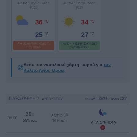
Ανατολή: 06:27 - Δύση:
Ανατολή: 06:28 - Δύση:
20:28
20:27
36
34
°C
°C
25
27
°C
°C
ΥΨΗΛΕΣ ΘΕΡΜΟΚΡΑΣΙΕΣ ΓΙΑ
ΚΑΝΟΝΙΚΕΣ ΘΕΡΜΟΚΡΑΣΙΕΣ
ΤΗΝ ΕΠΟΧΗ
ΓΙΑ ΤΗΝ ΕΠΟΧΗ
Δείτε τον ναυτιλιακό χάρτη καιρού για
τον
Κόλπο Αγίου Όρους
ΠΑΡΑΣΚΕΥΗ
7
Ανατολή: 06:25 - Δύση 20:31
ΑΥΓΟΥΣΤΟΥ
25
°C
3 Μπφ BA
06:00
66%
16 Km/h
υγρ.
ΛΙΓΑ ΣΥΝΝΕΦΑ