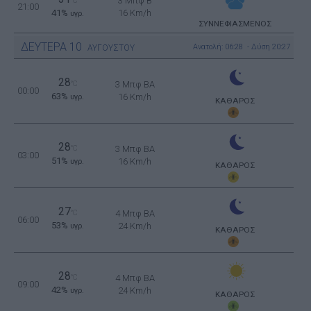
3 Μπφ B
°C
21:00
41%
16 Km/h
υγρ.
ΣΥΝΝΕΦΙΑΣΜΕΝΟΣ
ΔΕΥΤΕΡΑ
10
Ανατολή: 06:28 - Δύση 20:27
ΑΥΓΟΥΣΤΟΥ
28
°C
3 Μπφ BA
00:00
63%
16 Km/h
υγρ.
ΚΑΘΑΡΟΣ
28
°C
3 Μπφ BA
03:00
51%
16 Km/h
υγρ.
ΚΑΘΑΡΟΣ
27
°C
4 Μπφ BA
06:00
53%
24 Km/h
υγρ.
ΚΑΘΑΡΟΣ
28
°C
4 Μπφ BA
09:00
42%
24 Km/h
υγρ.
ΚΑΘΑΡΟΣ