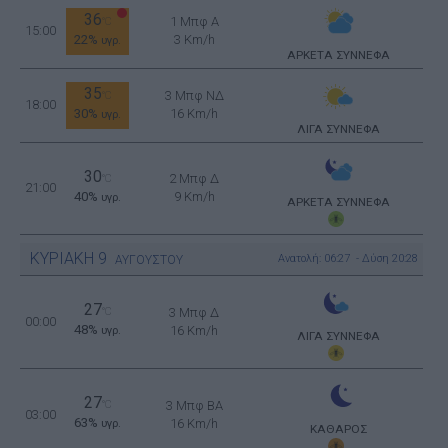
36
1 Μπφ Α
°C
15:00
22%
3 Km/h
υγρ.
ΑΡΚΕΤΑ ΣΥΝΝΕΦΑ
35
3 Μπφ ΝΔ
°C
18:00
30%
16 Km/h
υγρ.
ΛΙΓΑ ΣΥΝΝΕΦΑ
30
2 Μπφ Δ
°C
21:00
40%
9 Km/h
υγρ.
ΑΡΚΕΤΑ ΣΥΝΝΕΦΑ
ΚΥΡΙΑΚΗ
9
Ανατολή: 06:27 - Δύση 20:28
ΑΥΓΟΥΣΤΟΥ
27
°C
3 Μπφ Δ
00:00
48%
16 Km/h
υγρ.
ΛΙΓΑ ΣΥΝΝΕΦΑ
27
°C
3 Μπφ BA
03:00
63%
16 Km/h
υγρ.
ΚΑΘΑΡΟΣ