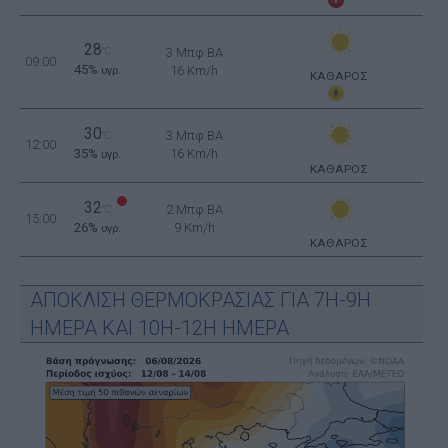
28
°C
3 Μπφ BA
09:00
45%
16 Km/h
υγρ.
ΚΑΘΑΡΟΣ
30
3 Μπφ BA
°C
12:00
35%
16 Km/h
υγρ.
ΚΑΘΑΡΟΣ
32
2 Μπφ BA
°C
15:00
26%
9 Km/h
υγρ.
ΚΑΘΑΡΟΣ
ΑΠΟΚΛΙΣΗ ΘΕΡΜΟΚΡΑΣΙΑΣ ΓΙΑ 7Η-9Η
ΗΜΕΡΑ ΚΑΙ 10Η-12Η ΗΜΕΡΑ