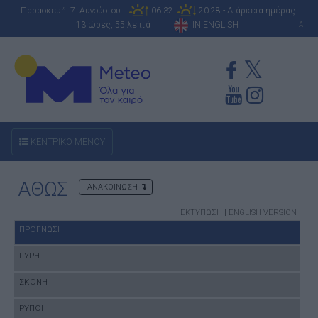
Παρασκευή 7 Αυγούστου
06:32
20:28 - Διάρκεια ημέρας:
13 ώρες, 55 λεπτά |
IN ENGLISH
A
ΚΕΝΤΡΙΚΟ ΜΕΝΟΥ
ΑΘΩΣ
ΑΝΑΚΟΙΝΩΣΗ
ΕΚΤΥΠΩΣΗ
|
ENGLISH VERSION
ΠΡΟΓΝΩΣΗ
ΓΥΡΗ
ΣΚΟΝΗ
ΡΥΠΟΙ