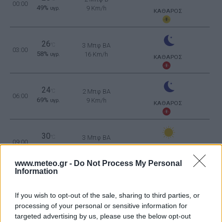
00:00
49%
9 Km/h
υγρ.
ΚΑΘΑΡΟΣ
26
°C
3 Μπφ BA
03:00
58%
16 Km/h
υγρ.
ΚΑΘΑΡΟΣ
24
°C
2 Μπφ BA
06:00
69%
9 Km/h
υγρ.
ΚΑΘΑΡΟΣ
30
°C
3 Μπφ BA
09:00
39%
16 Km/h
υγρ.
ΚΑΘΑΡΟΣ
www.meteo.gr -
Do Not Process My Personal
Information
33
3 Μπφ Α
°C
12:00
16%
16 Km/h
υγρ.
If you wish to opt-out of the sale, sharing to third parties, or
ΚΑΘΑΡΟΣ
processing of your personal or sensitive information for
35
3 Μπφ Α
targeted advertising by us, please use the below opt-out
°C
15:00