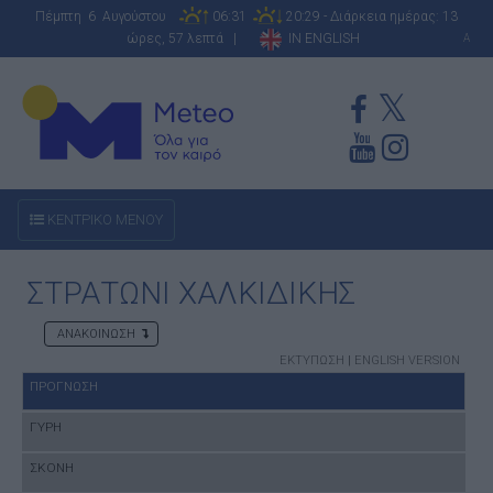
Πέμπτη 6 Αυγούστου
06:31
20:29 - Διάρκεια ημέρας: 13
ώρες, 57 λεπτά |
IN ENGLISH
A
ΚΕΝΤΡΙΚΟ ΜΕΝΟΥ
ΣΤΡΑΤΩΝΙ ΧΑΛΚΙΔΙΚΗΣ
ΑΝΑΚΟΙΝΩΣΗ
ΕΚΤΥΠΩΣΗ
|
ENGLISH VERSION
ΠΡΟΓΝΩΣΗ
ΓΥΡΗ
ΣΚΟΝΗ