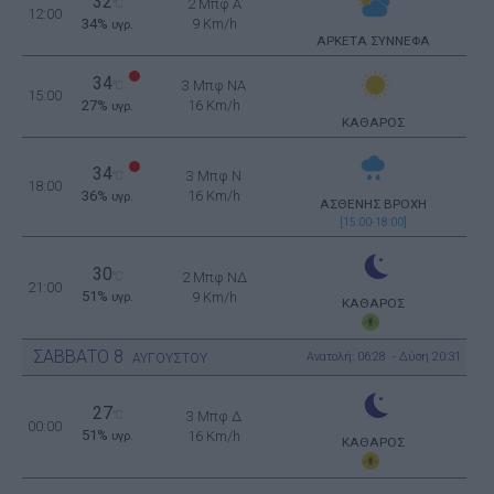
32
2 Μπφ Α
°C
12:00
34%
9 Km/h
υγρ.
ΑΡΚΕΤΑ ΣΥΝΝΕΦΑ
34
3 Μπφ NA
°C
15:00
27%
16 Km/h
υγρ.
ΚΑΘΑΡΟΣ
34
3 Μπφ N
°C
18:00
36%
16 Km/h
υγρ.
ΑΣΘΕΝΗΣ ΒΡΟΧΗ
[15:00-18:00]
30
°C
2 Μπφ ΝΔ
21:00
51%
9 Km/h
υγρ.
ΚΑΘΑΡΟΣ
ΣΑΒΒΑΤΟ
8
Ανατολή: 06:28 - Δύση 20:31
ΑΥΓΟΥΣΤΟΥ
27
°C
3 Μπφ Δ
00:00
51%
16 Km/h
υγρ.
ΚΑΘΑΡΟΣ