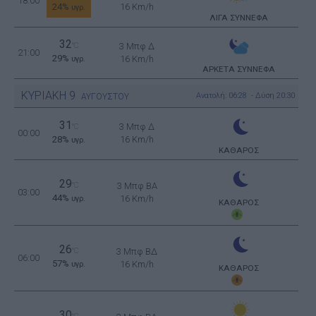
18:00
24%
16 Km/h
υγρ.
ΛΙΓΑ ΣΥΝΝΕΦΑ
32
°C
3 Μπφ Δ
21:00
29%
16 Km/h
υγρ.
ΑΡΚΕΤΑ ΣΥΝΝΕΦΑ
ΚΥΡΙΑΚΗ
9
Ανατολή: 06:28 - Δύση 20:30
ΑΥΓΟΥΣΤΟΥ
31
3 Μπφ Δ
°C
00:00
28%
16 Km/h
υγρ.
ΚΑΘΑΡΟΣ
29
°C
3 Μπφ BA
03:00
44%
16 Km/h
υγρ.
ΚΑΘΑΡΟΣ
26
°C
3 Μπφ ΒΔ
06:00
57%
16 Km/h
υγρ.
ΚΑΘΑΡΟΣ
30