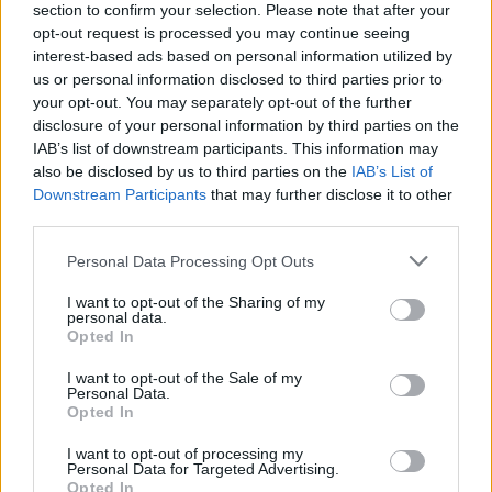
15%
16 Km/h
υγρ.
section to confirm your selection. Please note that after your
ΚΑΘΑΡΟΣ
opt-out request is processed you may continue seeing
interest-based ads based on personal information utilized by
35
2 Μπφ NA
°C
18:00
us or personal information disclosed to third parties prior to
18%
9 Km/h
υγρ.
your opt-out. You may separately opt-out of the further
ΚΑΘΑΡΟΣ
disclosure of your personal information by third parties on the
IAB’s list of downstream participants. This information may
28
°C
1 Μπφ Α
21:00
also be disclosed by us to third parties on the
IAB’s List of
47%
3 Km/h
υγρ.
ΚΑΘΑΡΟΣ
Downstream Participants
that may further disclose it to other
third parties.
ΤΡΙΤΗ
11
Ανατολή: 06:30 - Δύση 20:28
ΑΥΓΟΥΣΤΟΥ
Personal Data Processing Opt Outs
25
I want to opt-out of the Sharing of my
°C
2 Μπφ BA
00:00
personal data.
40%
9 Km/h
υγρ.
ΚΑΘΑΡΟΣ
Opted In
I want to opt-out of the Sale of my
Personal Data.
23
°C
2 Μπφ BA
Opted In
03:00
65%
9 Km/h
υγρ.
ΚΑΘΑΡΟΣ
I want to opt-out of processing my
Personal Data for Targeted Advertising.
Opted In