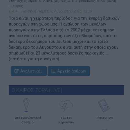
Σύνταξη άρθρου: Κ. Λαγουβάρδος, Χ. Πετρόπουλος, Β. Κοτρώνη,
Γ. Κύρος
Ε.Α.Α – Πεντέλη, Πέμπτη 6 Αυγούστου 2026, 13:30
Ποια είναι η χειρότερη περίοδος για την έναρξη δασικών
πυρκαγιών στη χώρα μας; Η ανάλυση των μεγάλων
πυρκαγιών στην Ελλάδα από το 2007 μέχρι και σήμερα
αναδεικνύει ότι η περίοδος των έξι εβδομάδων, από το
δεύτερο δεκαήμερο του Ιουλίου μέχρι και το τρίτο
δεκαήμερο του Αυγούστου, είναι αυτή στην οποία έχουν
σημειωθεί οι 23 μεγαλύτερες δασικές πυρκαγιές ...
(πατήστε για τη συνέχεια)
Αναλυτικά...
Αρχείο άρθρων
Ο ΚΑΙΡΟΣ ΤΩΡΑ (LIVE)
μετεωρολογικοί
χάρτες
meteonow
σταθμοί
κεραυνών