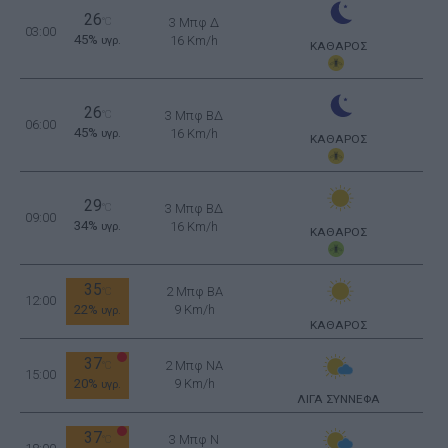
26
°C
3 Μπφ Δ
03:00
45%
16 Km/h
υγρ.
ΚΑΘΑΡΟΣ
26
°C
3 Μπφ ΒΔ
06:00
45%
16 Km/h
υγρ.
ΚΑΘΑΡΟΣ
29
°C
3 Μπφ ΒΔ
09:00
34%
16 Km/h
υγρ.
ΚΑΘΑΡΟΣ
35
2 Μπφ BA
°C
12:00
22%
9 Km/h
υγρ.
ΚΑΘΑΡΟΣ
37
2 Μπφ NA
°C
15:00
20%
9 Km/h
υγρ.
ΛΙΓΑ ΣΥΝΝΕΦΑ
37
3 Μπφ N
°C