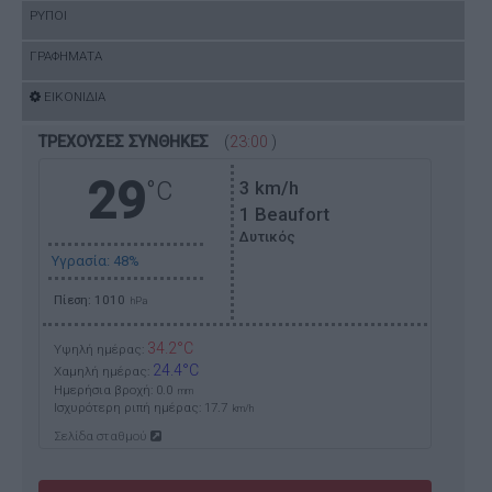
ΡΥΠΟΙ
ΓΡΑΦΗΜΑΤΑ
ΕΙΚΟΝΙΔΙΑ
ΤΡΕΧΟΥΣΕΣ ΣΥΝΘΗΚΕΣ
(
23:00
)
29
°C
3
km/h
1 Beaufort
Δυτικός
Υγρασία: 48%
Πίεση: 1010
hPa
34.2°C
Υψηλή ημέρας:
24.4°C
Χαμηλή ημέρας:
Ημερήσια βροχή: 0.0
mm
Ισχυρότερη ριπή ημέρας:
17.7
km/h
Σελίδα σταθμού