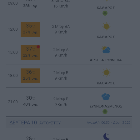
°C
3 Μπφ ΒΔ
09:00
38%
16 Km/h
υγρ.
ΚΑΘΑΡΟΣ
35
2 Μπφ BA
°C
12:00
27%
9 Km/h
υγρ.
ΚΑΘΑΡΟΣ
37
2 Μπφ Α
°C
15:00
22%
9 Km/h
υγρ.
ΑΡΚΕΤΑ ΣΥΝΝΕΦΑ
36
2 Μπφ B
°C
18:00
25%
9 Km/h
υγρ.
ΚΑΘΑΡΟΣ
30
°C
2 Μπφ B
21:00
40%
9 Km/h
υγρ.
ΣΥΝΝΕΦΙΑΣΜΕΝΟΣ
ΔΕΥΤΕΡΑ
10
Ανατολή: 06:30 - Δύση 20:29
ΑΥΓΟΥΣΤΟΥ
28
°C
2 Μπφ B