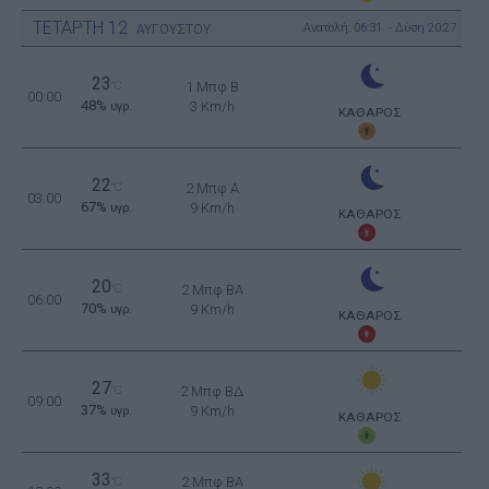
ΤΕΤΑΡΤΗ
12
Ανατολή: 06:31 - Δύση 20:27
ΑΥΓΟΥΣΤΟΥ
23
°C
1 Μπφ B
00:00
48%
3 Km/h
υγρ.
ΚΑΘΑΡΟΣ
22
°C
2 Μπφ Α
03:00
67%
9 Km/h
υγρ.
ΚΑΘΑΡΟΣ
20
°C
2 Μπφ BA
06:00
70%
9 Km/h
υγρ.
ΚΑΘΑΡΟΣ
27
°C
2 Μπφ ΒΔ
09:00
37%
9 Km/h
υγρ.
ΚΑΘΑΡΟΣ
33
2 Μπφ BA
°C