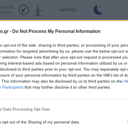
 Μπφ BA
ΚΑΘΑΡΟΣ
16 Km/h
Σελήν
Ανατολή: 06:16 - Δύση 20:22
Φάση:
o.gr -
Do Not Process My Personal Information
Επόμε
ΚΑΘΑΡΟΣ
Παρασ
2 Μπφ B
to opt-out of the sale, sharing to third parties, or processing of your per
2026
9 Km/h
Αστρονο
formation for targeted advertising by us, please use the below opt-out s
r selection. Please note that after your opt-out request is processed y
ΚΑΘΑΡΟΣ
 Μπφ ΒΔ
eing interest-based ads based on personal information utilized by us or
16 Km/h
disclosed to third parties prior to your opt-out. You may separately opt-
losure of your personal information by third parties on the IAB’s list of
ΚΑΘΑΡΟΣ
. This information may also be disclosed by us to third parties on the
IA
 Μπφ ΒΔ
16 Km/h
Participants
that may further disclose it to other third parties.
ΚΑΘΑΡΟΣ
4 Μπφ B
24 Km/h
l Data Processing Opt Outs
5 Μπφ B
o opt-out of the Sharing of my personal data.
35 Km/h
ΚΑΘΑΡΟΣ