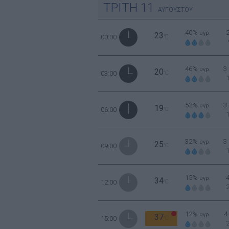
ΤΡΙΤΗ
11
ΑΥΓΟΥΣΤΟΥ
40%
υγρ.
23
00:00
°C
46%
3
υγρ.
20
03:00
°C
52%
3
υγρ.
19
06:00
°C
32%
3
υγρ.
25
09:00
°C
15%
υγρ.
34
12:00
°C
12%
4
υγρ.
37
15:00
°C