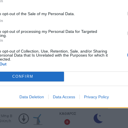
In
ιπές ανέμου: 55
km/h
o opt-out of the Sale of my Personal Data.
 Μπφ BA
35 Km/h
ΚΑΘΑΡΟΣ
In
ιπές ανέμου: 55
km/h
to opt-out of processing my Personal Data for Targeted
ing.
 Μπφ BA
In
35 Km/h
ΚΑΘΑΡΟΣ
ιπές ανέμου: 55
km/h
o opt-out of Collection, Use, Retention, Sale, and/or Sharing
ersonal Data that Is Unrelated with the Purposes for which it
lected.
ΚΑΘΑΡΟΣ
 Μπφ BA
Out
24 Km/h
CONFIRM
Ανατολή: 06:17 - Δύση 20:20
ΚΑΘΑΡΟΣ
2 Μπφ B
Data Deletion
Data Access
Privacy Policy
9 Km/h
ΚΑΘΑΡΟΣ
2 Μπφ B
9 Km/h