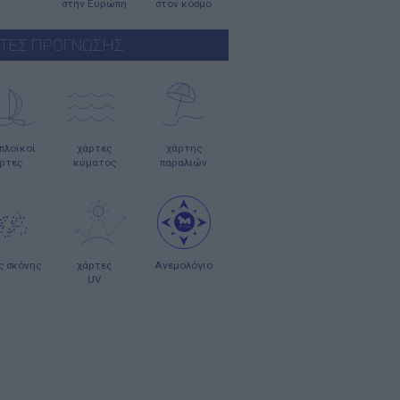
στην Ευρώπη
στον κόσμο
ΤΕΣ ΠΡΟΓΝΩΣΗΣ
οπλοϊκοί
χάρτες
χάρτης
ρτες
κύματος
παραλιών
ς σκόνης
χάρτες
Ανεμολόγιο
UV