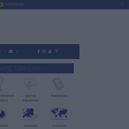
IN ENGLISH
A
Σ
ΑΙΡΟΣ ΤΩΡΑ (LIVE)
ολογικοί
χάρτες
meteonow
αθμοί
κεραυνών
μερες
ο καιρός
ο καιρός