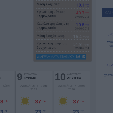
Μέση ελάχιστη:
18.1
°C
Υψηλότερη μέγιστη
ΧΑΡ
40.7
°C
θερμοκρασία:
07/08/2012
Χαμηλότερη ελάχιστη
10.5
°C
θερμοκρασία:
28/08/2015
Μέση βροχόπτωση:
16.4
mm
ιστι
Υψηλότερη ημερήσια
51.8
mm
χά
βροχόπτωση:
02/08/2014
ΔΙΑΓΡΑΜΜΑΤΑ ΣΤΑΘΜΟΥ
9
10
ΑΥΓΟΥΣΤΟΥ
ΑΥΓΟΥΣΤΟΥ
χάρτε
Ο
ΚΥΡΙΑΚΗ
ΔΕΥΤΕΡΑ
 - Δύση:
Ανατολή: 06:16 - Δύση:
Ανατολή: 06:17 - Δύση:
20:22
20:20
38
37
37
°C
°C
°C
23
23
23
°C
°C
°C