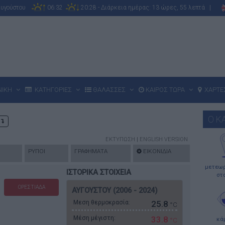
Αυγούστου
06:32
20:28 - Διάρκεια ημέρας: 13 ώρες, 55 λεπτά |
ΝΙΚΗ
ΚΑΤΗΓΟΡΙΕΣ
ΘΑΛΑΣΣΕΣ
ΚΑΙΡΟΣ ΤΩΡΑ
ΧΑΡΤΕ
Ο Κ
Η
ΕΚΤΥΠΩΣΗ
|
ENGLISH VERSION
ΡΥΠΟΙ
ΓΡΑΦΗΜΑΤΑ
ΕΙΚΟΝΙΔΙΑ
μετεωρ
ΙΣΤΟΡΙΚΑ ΣΤΟΙΧΕΙΑ
στ
ΟΡΕΣΤΙΑΔΑ
ΑΥΓΟΥΣΤΟΥ (2006 - 2024)
Μεση θερμοκρασία:
25.8
°C
Μέση μέγιστη:
33.8
κά
°C