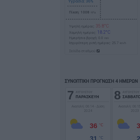
Υγρασία: 36%
Πίεση: 1008
hPa
35.8°C
Υψηλή ημέρας:
18.2°C
Χαμηλή ημέρας:
Ημερήσια βροχή: 0.0
mm
Ισχυρότερη ριπή ημέρας:
25.7
km/h
Σελίδα σταθμού
ΣΥΝΟΠΤΙΚΗ ΠΡΟΓΝΩΣΗ 4 ΗΜΕΡΩΝ
7
8
ΑΥΓΟΥΣΤΟΥ
ΑΥΓΟΥΣΤΟΥ
ΠΑΡΑΣΚΕΥΗ
ΣΑΒΒΑΤ
Ανατολή: 06:14 - Δύση:
Ανατολή: 06:15
20:24
20:23
36
°C
31
°C