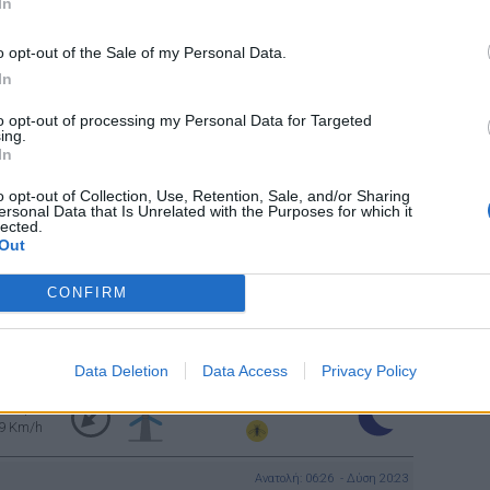
In
ΚΑΘΑΡΟΣ
3 Μπφ B
16 Km/h
o opt-out of the Sale of my Personal Data.
In
ΚΑΘΑΡΟΣ
3 Μπφ B
16 Km/h
to opt-out of processing my Personal Data for Targeted
ing.
In
 Μπφ BA
ΚΑΘΑΡΟΣ
24 Km/h
o opt-out of Collection, Use, Retention, Sale, and/or Sharing
ersonal Data that Is Unrelated with the Purposes for which it
lected.
Out
 Μπφ BA
ΚΑΘΑΡΟΣ
24 Km/h
CONFIRM
 Μπφ BA
ΚΑΘΑΡΟΣ
24 Km/h
Data Deletion
Data Access
Privacy Policy
ΚΑΘΑΡΟΣ
 Μπφ BA
9 Km/h
Ανατολή: 06:26 - Δύση 20:23