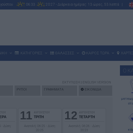
υγούστου
06:33
20:27 - Διάρκεια ημέρας: 13 ώρες, 53 λεπτά |
ΝΙΚΗ
ΚΑΤΗΓΟΡΙΕΣ
ΘΑΛΑΣΣΕΣ
ΚΑΙΡΟΣ ΤΩΡΑ
ΧΑΡΤΕ
Ο Κ
ΕΚΤΥΠΩΣΗ
|
ENGLISH VERSION
ΡΥΠΟΙ
ΓΡΑΦΗΜΑΤΑ
ΕΙΚΟΝΙΔΙΑ
μετεωρ
στ
11
12
ΣΤΟΥ
ΑΥΓΟΥΣΤΟΥ
ΑΥΓΟΥΣΤΟΥ
ΕΡΑ
ΤΡΙΤΗ
ΤΕΤΑΡΤΗ
 - Δύση:
Ανατολή: 06:25 - Δύση:
Ανατολή: 06:26 - Δύση:
κά
20:25
20:23