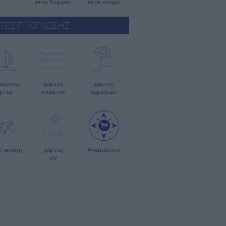
στην Ευρώπη
στον κόσμο
ΤΕΣ ΠΡΟΓΝΩΣΗΣ
οπλοϊκοί
χάρτες
χάρτης
ρτες
κύματος
παραλιών
ς σκόνης
χάρτες
Ανεμολόγιο
UV