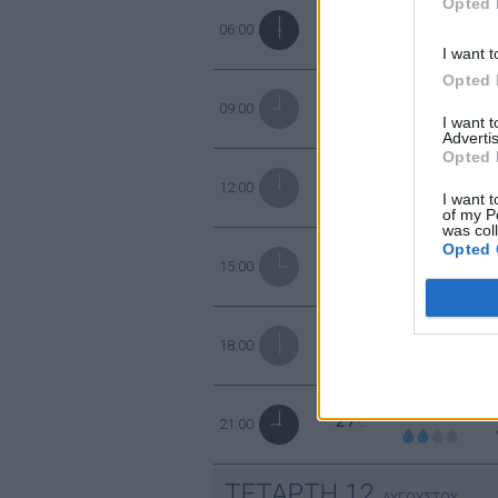
Opted 
50%
υγρ.
22
06:00
°C
I want t
Opted 
33%
υγρ.
27
09:00
°C
I want 
Advertis
Opted 
23%
4
υγρ.
32
12:00
°C
I want t
of my P
was col
Opted 
23%
4
υγρ.
33
15:00
°C
23%
4
υγρ.
33
18:00
°C
44%
2
υγρ.
27
21:00
°C
ΤΕΤΑΡΤΗ
12