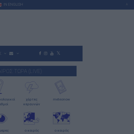
IN ENGLISH
A
Σ
ΑΙΡΟΣ ΤΩΡΑ (LIVE)
ολογικοί
χάρτες
meteonow
αθμοί
κεραυνών
μερες
ο καιρός
ο καιρός