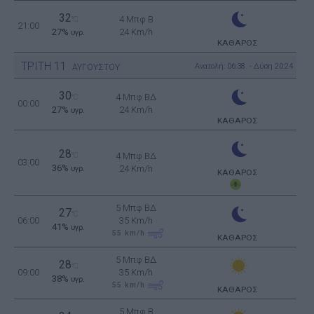
32
4 Μπφ B
°C
21:00
27%
24 Km/h
υγρ.
ΚΑΘΑΡΟΣ
ΤΡΙΤΗ
11
Ανατολή: 06:38 - Δύση 20:24
ΑΥΓΟΥΣΤΟΥ
30
4 Μπφ ΒΔ
°C
00:00
27%
24 Km/h
υγρ.
ΚΑΘΑΡΟΣ
28
°C
4 Μπφ ΒΔ
03:00
36%
24 Km/h
υγρ.
ΚΑΘΑΡΟΣ
5 Μπφ ΒΔ
27
°C
06:00
35 Km/h
41%
υγρ.
55
km/h
ΚΑΘΑΡΟΣ
5 Μπφ ΒΔ
28
°C
09:00
35 Km/h
38%
υγρ.
55
km/h
ΚΑΘΑΡΟΣ
5 Μπφ B