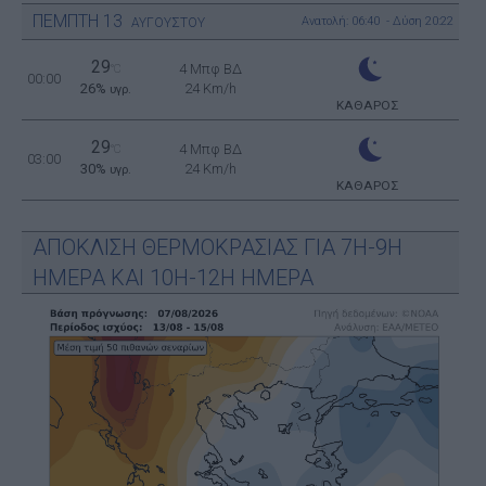
ΠΕΜΠΤΗ
13
Ανατολή: 06:40 - Δύση 20:22
ΑΥΓΟΥΣΤΟΥ
29
4 Μπφ ΒΔ
°C
00:00
26%
24 Km/h
υγρ.
ΚΑΘΑΡΟΣ
29
4 Μπφ ΒΔ
°C
03:00
30%
24 Km/h
υγρ.
ΚΑΘΑΡΟΣ
ΑΠΟΚΛΙΣΗ ΘΕΡΜΟΚΡΑΣΙΑΣ ΓΙΑ 7Η-9Η
ΗΜΕΡΑ ΚΑΙ 10Η-12Η ΗΜΕΡΑ