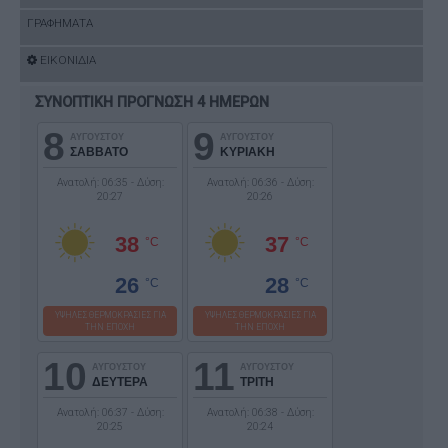
ΓΡΑΦΗΜΑΤΑ
ΕΙΚΟΝΙΔΙΑ
ΣΥΝΟΠΤΙΚΗ ΠΡΟΓΝΩΣΗ 4 ΗΜΕΡΩΝ
8
9
ΑΥΓΟΥΣΤΟΥ
ΑΥΓΟΥΣΤΟΥ
ΣΑΒΒΑΤΟ
ΚΥΡΙΑΚΗ
Ανατολή: 06:35 - Δύση:
Ανατολή: 06:36 - Δύση:
20:27
20:26
38
37
°C
°C
26
28
°C
°C
ΥΨΗΛΕΣ ΘΕΡΜΟΚΡΑΣΙΕΣ ΓΙΑ
ΥΨΗΛΕΣ ΘΕΡΜΟΚΡΑΣΙΕΣ ΓΙΑ
ΤΗΝ ΕΠΟΧΗ
ΤΗΝ ΕΠΟΧΗ
10
11
ΑΥΓΟΥΣΤΟΥ
ΑΥΓΟΥΣΤΟΥ
ΔΕΥΤΕΡΑ
ΤΡΙΤΗ
Ανατολή: 06:37 - Δύση:
Ανατολή: 06:38 - Δύση:
20:25
20:24