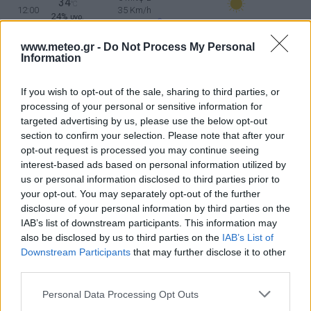
34
°C
12:00
35 Km/h
24%
υγρ.
55
km/h
ΚΑΘΑΡΟΣ
www.meteo.gr -
Do Not Process My Personal
5 Μπφ B
37
°C
Information
15:00
35 Km/h
10%
υγρ.
55
km/h
ΚΑΘΑΡΟΣ
If you wish to opt-out of the sale, sharing to third parties, or
5 Μπφ B
36
processing of your personal or sensitive information for
°C
18:00
35 Km/h
10%
targeted advertising by us, please use the below opt-out
υγρ.
55
km/h
ΚΑΘΑΡΟΣ
section to confirm your selection. Please note that after your
opt-out request is processed you may continue seeing
30
4 Μπφ ΒΔ
°C
21:00
interest-based ads based on personal information utilized by
22%
24 Km/h
υγρ.
us or personal information disclosed to third parties prior to
ΚΑΘΑΡΟΣ
your opt-out. You may separately opt-out of the further
ΤΕΤΑΡΤΗ
12
Ανατολή: 06:39 - Δύση 20:23
ΑΥΓΟΥΣΤΟΥ
disclosure of your personal information by third parties on the
IAB’s list of downstream participants. This information may
29
4 Μπφ ΒΔ
°C
also be disclosed by us to third parties on the
IAB’s List of
00:00
20%
24 Km/h
υγρ.
Downstream Participants
that may further disclose it to other
ΚΑΘΑΡΟΣ
third parties.
28
4 Μπφ ΒΔ
°C
03:00
Personal Data Processing Opt Outs
23%
24 Km/h
υγρ.
ΚΑΘΑΡΟΣ