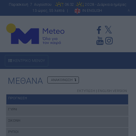
Παρασκευή 7 Αυγούστου
06:32
20:28 - Διάρκεια ημέρας:
13 ώρες, 55 λεπτά |
IN ENGLISH
A
ΚΕΝΤΡΙΚΟ ΜΕΝΟΥ
ΜΕΘΑΝΑ
ΑΝΑΚΟΙΝΩΣΗ
ΕΚΤΥΠΩΣΗ
|
ENGLISH VERSION
ΠΡΟΓΝΩΣΗ
ΓΥΡΗ
ΣΚΟΝΗ
ΡΥΠΟΙ