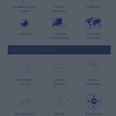
μετεωρολογικοί
χάρτες
meteonow
σταθμοί
κεραυνών
κάμερες
ο καιρός
ο καιρός
στην Ευρώπη
στον κόσμο
ΧΑΡΤΕΣ ΠΡΟΓΝΩΣΗΣ
ιστιοπλοϊκοί
χάρτες
χάρτης
χάρτες
κύματος
παραλιών
χάρτες σκόνης
χάρτες
Ανεμολόγιο