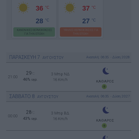
36
37
°C
°C
28
27
°C
°C
ΚΑΝΟΝΙΚΕΣ ΘΕΡΜΟΚΡΑΣΙΕΣ
ΥΨΗΛΕΣ ΘΕΡΜΟΚΡΑΣΙΕΣ ΓΙΑ
ΓΙΑ ΤΗΝ ΕΠΟΧΗ
ΤΗΝ ΕΠΟΧΗ
ΠΑΡΑΣΚΕΥΗ
7
Ανατολή: 06:35 - Δύση 20:28
ΑΥΓΟΥΣΤΟΥ
29
°C
3 Μπφ ΝΔ
21:00
46%
16 Km/h
υγρ.
ΚΑΘΑΡΟΣ
ΣΑΒΒΑΤΟ
8
Ανατολή: 06:35 - Δύση 20:27
ΑΥΓΟΥΣΤΟΥ
28
°C
3 Μπφ ΒΔ
00:00
43%
16 Km/h
υγρ.
ΚΑΘΑΡΟΣ