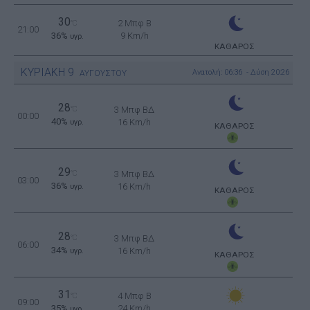
30
2 Μπφ B
°C
21:00
36%
9 Km/h
υγρ.
ΚΑΘΑΡΟΣ
ΚΥΡΙΑΚΗ
9
Ανατολή: 06:36 - Δύση 20:26
ΑΥΓΟΥΣΤΟΥ
28
°C
3 Μπφ ΒΔ
00:00
40%
16 Km/h
υγρ.
ΚΑΘΑΡΟΣ
29
°C
3 Μπφ ΒΔ
03:00
36%
16 Km/h
υγρ.
ΚΑΘΑΡΟΣ
28
°C
3 Μπφ ΒΔ
06:00
34%
16 Km/h
υγρ.
ΚΑΘΑΡΟΣ
31
4 Μπφ B
°C
09:00
35%
24 Km/h
υγρ.