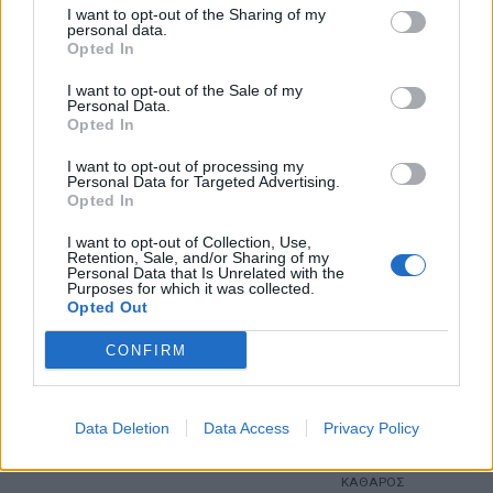
I want to opt-out of the Sharing of my
personal data.
28
4 Μπφ ΒΔ
°C
06:00
Opted In
26%
24 Km/h
υγρ.
ΚΑΘΑΡΟΣ
I want to opt-out of the Sale of my
Personal Data.
5 Μπφ ΒΔ
29
°C
Opted In
09:00
35 Km/h
32%
υγρ.
55
km/h
ΚΑΘΑΡΟΣ
I want to opt-out of processing my
Personal Data for Targeted Advertising.
5 Μπφ B
34
Opted In
°C
12:00
35 Km/h
24%
υγρ.
55
km/h
ΚΑΘΑΡΟΣ
I want to opt-out of Collection, Use,
Retention, Sale, and/or Sharing of my
Personal Data that Is Unrelated with the
5 Μπφ B
37
°C
Purposes for which it was collected.
15:00
35 Km/h
12%
υγρ.
Opted Out
55
km/h
ΚΑΘΑΡΟΣ
CONFIRM
5 Μπφ B
36
°C
18:00
35 Km/h
16%
υγρ.
55
km/h
ΚΑΘΑΡΟΣ
Data Deletion
Data Access
Privacy Policy
31
4 Μπφ ΒΔ
°C
21:00
31%
24 Km/h
υγρ.
ΚΑΘΑΡΟΣ