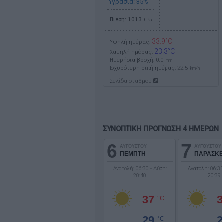
Υγρασία: 35%
Πίεση: 1013
hPa
33.9°C
Υψηλή ημέρας:
23.3°C
Χαμηλή ημέρας:
Ημερήσια βροχή: 0.0
mm
Ισχυρότερη ριπή ημέρας:
22.5
km/h
Σελίδα σταθμού
ΣΥΝΟΠΤΙΚΗ ΠΡΟΓΝΩΣΗ 4 ΗΜΕΡΩΝ
6
7
ΑΥΓΟΥΣΤΟΥ
ΑΥΓΟΥΣΤΟΥ
ΠΕΜΠΤΗ
ΠΑΡΑΣΚ
Ανατολή: 06:30 - Δύση:
Ανατολή: 06:31
20:40
20:39
37
°C
29
°C