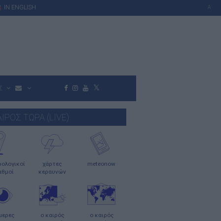
IN ENGLISH
A
Σ
ΑΙΡΟΣ ΤΩΡΑ (LIVE)
ολογικοί
χάρτες
meteonow
αθμοί
κεραυνών
μερες
ο καιρός
ο καιρός