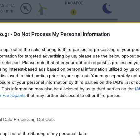
ΚΑΘΑΡΟΣ
 Μπφ NA
16 Km/h
Ανατολή: 06:32 - Δύση 20:37
Σελήν
Φάση:
o.gr -
Do Not Process My Personal Information
Επόμε
ΚΑΘΑΡΟΣ
 Μπφ BA
Παρασ
9 Km/h
to opt-out of the sale, sharing to third parties, or processing of your per
2026
Αστρονο
formation for targeted advertising by us, please use the below opt-out s
ΚΑΘΑΡΟΣ
r selection. Please note that after your opt-out request is processed y
2 Μπφ B
eing interest-based ads based on personal information utilized by us or
9 Km/h
disclosed to third parties prior to your opt-out. You may separately opt-
losure of your personal information by third parties on the IAB’s list of
ΚΑΘΑΡΟΣ
3 Μπφ B
. This information may also be disclosed by us to third parties on the
IA
16 Km/h
Participants
that may further disclose it to other third parties.
3 Μπφ B
ΚΑΘΑΡΟΣ
16 Km/h
l Data Processing Opt Outs
3 Μπφ B
o opt-out of the Sharing of my personal data.
ΚΑΘΑΡΟΣ
16 Km/h