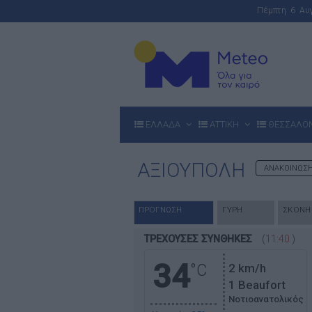
Πέμπτη 6 Α
ΕΛΛΑΔΑ
ΑΤΤΙΚΗ
ΘΕΣΣΑΛΟ
ΑΞΙΟΥΠΟΛΗ
ΑΝΑΚΟΙΝΩΣ
ΠΡΟΓΝΩΣΗ
ΓΥΡΗ
ΣΚΟΝΗ
ΤΡΕΧΟΥΣΕΣ ΣΥΝΘΗΚΕΣ
(
11:40
)
34
°C
2
km/h
1 Beaufort
Νοτιοανατολικός