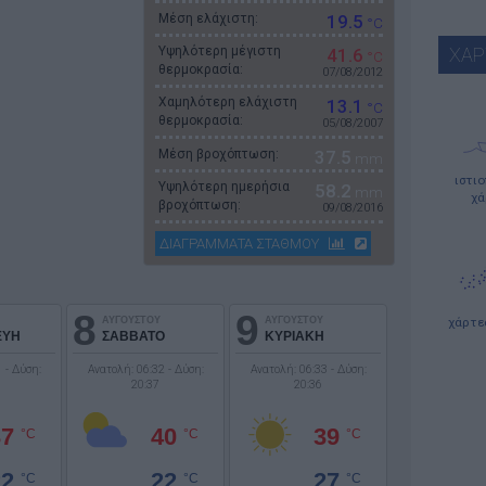
Μέση ελάχιστη:
19.5
°C
Υψηλότερη μέγιστη
ΧΑΡ
41.6
°C
θερμοκρασία:
07/08/2012
Χαμηλότερη ελάχιστη
13.1
°C
θερμοκρασία:
05/08/2007
Μέση βροχόπτωση:
37.5
mm
ιστι
Υψηλότερη ημερήσια
58.2
mm
χά
βροχόπτωση:
09/08/2016
ΔΙΑΓΡΑΜΜΑΤΑ ΣΤΑΘΜΟΥ
8
9
ΑΥΓΟΥΣΤΟΥ
ΑΥΓΟΥΣΤΟΥ
χάρτε
ΕΥΗ
ΣΑΒΒΑΤΟ
ΚΥΡΙΑΚΗ
 - Δύση:
Ανατολή: 06:32 - Δύση:
Ανατολή: 06:33 - Δύση:
20:37
20:36
37
40
39
°C
°C
°C
22
22
27
°C
°C
°C