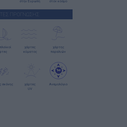
στην Ευρώπη
στον κόσμο
ΤΕΣ ΠΡΟΓΝΩΣΗΣ
οπλοϊκοί
χάρτες
χάρτης
ρτες
κύματος
παραλιών
ς σκόνης
χάρτες
Ανεμολόγιο
UV