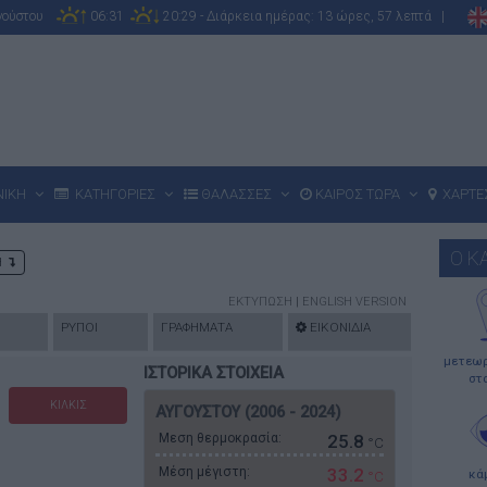
υγούστου
06:31
20:29 - Διάρκεια ημέρας: 13 ώρες, 57 λεπτά |
ΝΙΚΗ
ΚΑΤΗΓΟΡΙΕΣ
ΘΑΛΑΣΣΕΣ
ΚΑΙΡΟΣ ΤΩΡΑ
ΧΑΡΤΕ
Ο Κ
Η
ΕΚΤΥΠΩΣΗ
|
ENGLISH VERSION
ΡΥΠΟΙ
ΓΡΑΦΗΜΑΤΑ
ΕΙΚΟΝΙΔΙΑ
μετεωρ
ΙΣΤΟΡΙΚΑ ΣΤΟΙΧΕΙΑ
στ
ΚΙΛΚΙΣ
ΑΥΓΟΥΣΤΟΥ (2006 - 2024)
Μεση θερμοκρασία:
25.8
°C
Μέση μέγιστη:
33.2
κά
°C