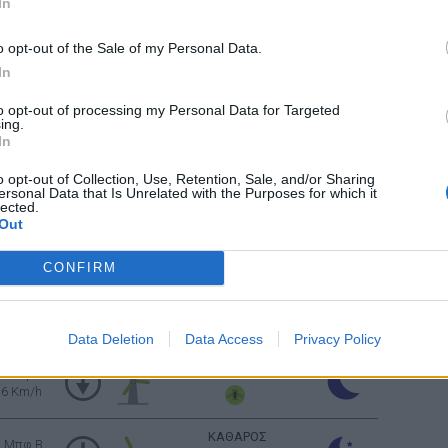
In
 Μπφ ΒΔ
o opt-out of the Sale of my Personal Data.
ΚΑΘΑΡΟΣ
9 Km/h
In
to opt-out of processing my Personal Data for Targeted
 Μπφ ΒΔ
ΑΡΚΕΤΑ ΣΥΝΝΕΦΑ
ing.
16 Km/h
In
o opt-out of Collection, Use, Retention, Sale, and/or Sharing
2 Μπφ Α
ΛΙΓΑ ΣΥΝΝΕΦΑ
ersonal Data that Is Unrelated with the Purposes for which it
9 Km/h
lected.
Out
Ανατολή: 06:33 - Δύση 20:36
CONFIRM
ΚΑΘΑΡΟΣ
2 Μπφ B
9 Km/h
Data Deletion
Data Access
Privacy Policy
ΚΑΘΑΡΟΣ
3 Μπφ B
16 Km/h
ΚΑΘΑΡΟΣ
3 Μπφ B