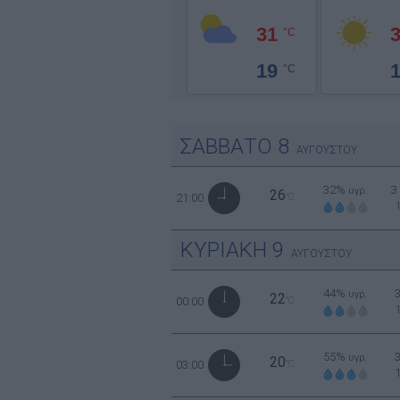
31
°C
19
°C
ΣΑΒΒΑΤΟ
8
ΑΥΓΟΥΣΤΟΥ
32%
3
υγρ.
26
21:00
°C
ΚΥΡΙΑΚΗ
9
ΑΥΓΟΥΣΤΟΥ
44%
υγρ.
22
00:00
°C
55%
υγρ.
20
03:00
°C