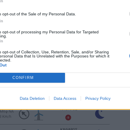
In
ΚΑΘΑΡΟΣ
o opt-out of the Sale of my Personal Data.
2 Μπφ Α
9 Km/h
In
to opt-out of processing my Personal Data for Targeted
3 Μπφ Α
ing.
ΚΑΘΑΡΟΣ
16 Km/h
In
o opt-out of Collection, Use, Retention, Sale, and/or Sharing
ersonal Data that Is Unrelated with the Purposes for which it
3 Μπφ Α
ΚΑΘΑΡΟΣ
lected.
16 Km/h
Out
ΑΡΚΕΤΑ ΣΥΝΝΕΦΑ
3 Μπφ Α
CONFIRM
16 Km/h
Ανατολή: 06:43 - Δύση 20:37
Data Deletion
Data Access
Privacy Policy
ΚΑΘΑΡΟΣ
 Μπφ NA
3 Km/h
ΚΑΘΑΡΟΣ