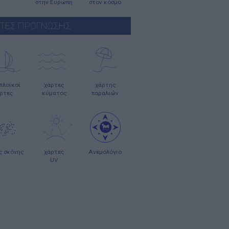
στην Ευρώπη
στον κόσμο
ΤΕΣ ΠΡΟΓΝΩΣΗΣ
οπλοϊκοί
χάρτες
χάρτης
ρτες
κύματος
παραλιών
ς σκόνης
χάρτες
Ανεμολόγιο
UV