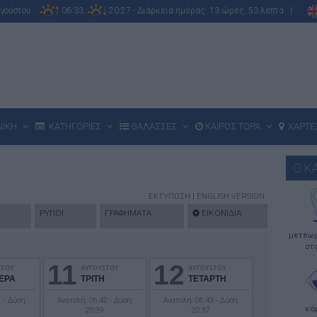
υγούστου
06:33
20:27 - Διάρκεια ημέρας: 13 ώρες, 53 λεπτά |
ΝΙΚΗ
ΚΑΤΗΓΟΡΙΕΣ
ΘΑΛΑΣΣΕΣ
ΚΑΙΡΟΣ ΤΩΡΑ
ΧΑΡΤΕ
Ο Κ
ΕΚΤΥΠΩΣΗ
|
ENGLISH VERSION
ΡΥΠΟΙ
ΓΡΑΦΗΜΑΤΑ
ΕΙΚΟΝΙΔΙΑ
μετεωρ
στ
11
12
ΣΤΟΥ
ΑΥΓΟΥΣΤΟΥ
ΑΥΓΟΥΣΤΟΥ
ΕΡΑ
ΤΡΙΤΗ
ΤΕΤΑΡΤΗ
 - Δύση:
Ανατολή: 06:42 - Δύση:
Ανατολή: 06:43 - Δύση:
κά
20:39
20:37