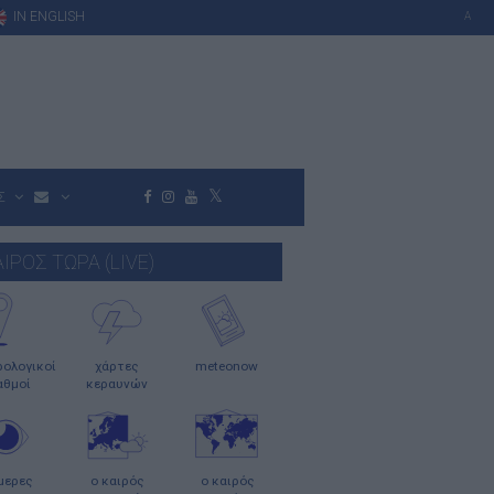
IN ENGLISH
A
Σ
ΑΙΡΟΣ ΤΩΡΑ (LIVE)
ολογικοί
χάρτες
meteonow
αθμοί
κεραυνών
μερες
ο καιρός
ο καιρός