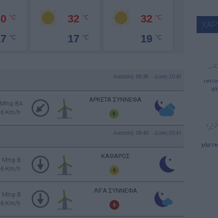
30
32
32
°C
°C
°C
ΧΑΡ
17
17
19
°C
°C
°C
Ανατολή: 06:39 - Δύση 20:42
ιστι
χά
ΑΡΚΕΤΑ ΣΥΝΝΕΦΑ
 Μπφ BA
16 Km/h
Ανατολή: 06:40 - Δύση 20:41
χάρτε
ΚΑΘΑΡΟΣ
3 Μπφ B
16 Km/h
ΛΙΓΑ ΣΥΝΝΕΦΑ
3 Μπφ B
16 Km/h