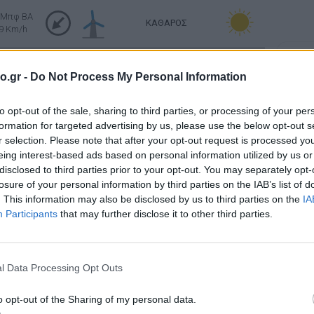
 Μπφ BA
ΚΑΘΑΡΟΣ
9 Km/h
Σελήν
ΛΙΓΑ ΣΥΝΝΕΦΑ
 Μπφ NA
Φάση:
o.gr -
Do Not Process My Personal Information
9 Km/h
Επόμε
Παρασ
to opt-out of the sale, sharing to third parties, or processing of your per
2026
Ανατολή: 06:42 - Δύση 20:39
Αστρονο
formation for targeted advertising by us, please use the below opt-out s
r selection. Please note that after your opt-out request is processed y
ΚΑΘΑΡΟΣ
1 Μπφ N
eing interest-based ads based on personal information utilized by us or
3 Km/h
disclosed to third parties prior to your opt-out. You may separately opt-
losure of your personal information by third parties on the IAB’s list of
ΚΑΘΑΡΟΣ
. This information may also be disclosed by us to third parties on the
IA
 Μπφ ΒΔ
3 Km/h
Participants
that may further disclose it to other third parties.
ΚΑΘΑΡΟΣ
 Μπφ ΒΔ
9 Km/h
l Data Processing Opt Outs
ΚΑΘΑΡΟΣ
o opt-out of the Sharing of my personal data.
2 Μπφ Δ
9 Km/h