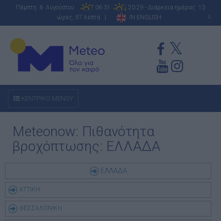
Πέμπτη 6 Αυγούστου
06:31
20:29 - Διάρκεια ημέρας: 13
ώρες, 57 λεπτά |
IN ENGLISH
A
ΚΕΝΤΡΙΚΟ ΜΕΝΟΥ
Meteonow: Πιθανότητα
βροχόπτωσης: ΕΛΛΑΔΑ
ΕΛΛΑΔΑ
ΑΤΤΙΚΗ
ΘΕΣΣΑΛΟΝΙΚΗ