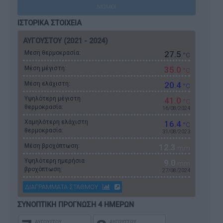
ΜΟΛΑΟΙ
ΙΣΤΟΡΙΚΑ ΣΤΟΙΧΕΙΑ
ΑΥΓΟΥΣΤΟΥ (2021 - 2024)
Μεση θερμοκρασία:
27.5
°C
Μέση μέγιστη:
35.0
°C
Μέση ελάχιστη:
20.4
°C
Υψηλότερη μέγιστη
41.0
°C
θερμοκρασία:
16/08/2024
Χαμηλότερη ελάχιστη
16.4
°C
θερμοκρασία:
31/08/2023
Μέση βροχόπτωση:
12.3
mm
Υψηλότερη ημερήσια
9.0
mm
βροχόπτωση:
27/08/2024
ΔΙΑΓΡΑΜΜΑΤΑ ΣΤΑΘΜΟΥ
ΣΥΝΟΠΤΙΚΗ ΠΡΟΓΝΩΣΗ 4 ΗΜΕΡΩΝ
ΑΥΓΟΥΣΤΟΥ
ΑΥΓΟΥΣΤΟΥ