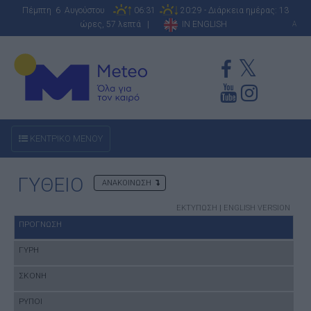
Πέμπτη 6 Αυγούστου
06:31
20:29 - Διάρκεια ημέρας: 13
ώρες, 57 λεπτά |
IN ENGLISH
A
ΚΕΝΤΡΙΚΟ ΜΕΝΟΥ
ΓΥΘΕΙΟ
ΑΝΑΚΟΙΝΩΣΗ
ΕΚΤΥΠΩΣΗ
|
ENGLISH VERSION
ΠΡΟΓΝΩΣΗ
ΓΥΡΗ
ΣΚΟΝΗ
ΡΥΠΟΙ