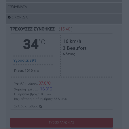
ΓΡΑΦΗΜΑΤΑ
ΕΙΚΟΝΙΔΙΑ
ΤΡΕΧΟΥΣΕΣ ΣΥΝΘΗΚΕΣ
(
15:40
)
34
°C
16
km/h
3 Beaufort
Νότιος
Υγρασία: 39%
Πίεση: 1010
hPa
37.8°C
Υψηλή ημέρας:
18.3°C
Χαμηλή ημέρας:
Ημερήσια βροχή: 0.0
mm
Ισχυρότερη ριπή ημέρας:
33.8
km/h
Σελίδα σταθμού
ΓΥΘΕΙΟ ΛΑΚΩΝΙΑΣ