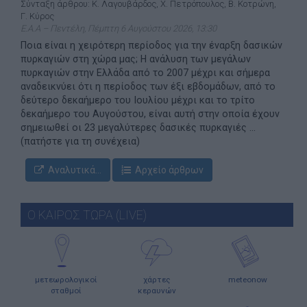
Σύνταξη άρθρου: Κ. Λαγουβάρδος, Χ. Πετρόπουλος, Β. Κοτρώνη,
Γ. Κύρος
Ε.Α.Α – Πεντέλη, Πέμπτη 6 Αυγούστου 2026, 13:30
Ποια είναι η χειρότερη περίοδος για την έναρξη δασικών
πυρκαγιών στη χώρα μας; Η ανάλυση των μεγάλων
πυρκαγιών στην Ελλάδα από το 2007 μέχρι και σήμερα
αναδεικνύει ότι η περίοδος των έξι εβδομάδων, από το
δεύτερο δεκαήμερο του Ιουλίου μέχρι και το τρίτο
δεκαήμερο του Αυγούστου, είναι αυτή στην οποία έχουν
σημειωθεί οι 23 μεγαλύτερες δασικές πυρκαγιές ...
(πατήστε για τη συνέχεια)
Αναλυτικά...
Αρχείο άρθρων
Ο ΚΑΙΡΟΣ ΤΩΡΑ (LIVE)
μετεωρολογικοί
χάρτες
meteonow
σταθμοί
κεραυνών