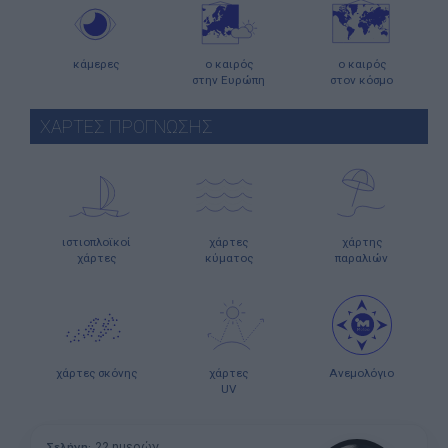
κάμερες
ο καιρός
ο καιρός
στην Ευρώπη
στον κόσμο
ΧΑΡΤΕΣ ΠΡΟΓΝΩΣΗΣ
ιστιοπλοϊκοί
χάρτες
χάρτης
χάρτες
κύματος
παραλιών
χάρτες σκόνης
χάρτες
Ανεμολόγιο
UV
22 ημερών
Σελήνη: