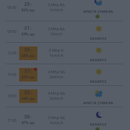
25
3 Μπφ ΒΔ
°C
06:00
32%
16 Km/h
υγρ.
ΑΡΚΕΤΑ ΣΥΝΝΕΦΑ
31
2 Μπφ ΒΔ
°C
09:00
29%
9 Km/h
υγρ.
ΚΑΘΑΡΟΣ
35
3 Μπφ N
°C
12:00
24%
16 Km/h
υγρ.
ΚΑΘΑΡΟΣ
37
4 Μπφ ΝΔ
°C
15:00
22%
24 Km/h
υγρ.
ΚΑΘΑΡΟΣ
35
4 Μπφ ΝΔ
°C
18:00
24%
24 Km/h
υγρ.
ΑΡΚΕΤΑ ΣΥΝΝΕΦΑ
30
°C
3 Μπφ ΝΔ
21:00
47%
16 Km/h
υγρ.
ΚΑΘΑΡΟΣ