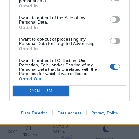
personal data.
5 Μπφ BA
38
°C
Opted In
15:00
35 Km/h
20%
υγρ.
55
km/h
ΚΑΘΑΡΟΣ
I want to opt-out of the Sale of my
Personal Data.
5 Μπφ BA
37
Opted In
°C
18:00
35 Km/h
21%
υγρ.
55
km/h
ΚΑΘΑΡΟΣ
I want to opt-out of processing my
Personal Data for Targeted Advertising.
Opted In
33
4 Μπφ B
°C
21:00
28%
24 Km/h
υγρ.
I want to opt-out of Collection, Use,
ΚΑΘΑΡΟΣ
Retention, Sale, and/or Sharing of my
ΤΡΙΤΗ
11
Personal Data that Is Unrelated with the
Ανατολή: 06:43 - Δύση 20:26
ΑΥΓΟΥΣΤΟΥ
Purposes for which it was collected.
Opted Out
32
4 Μπφ B
°C
00:00
26%
24 Km/h
υγρ.
CONFIRM
ΚΑΘΑΡΟΣ
32
4 Μπφ B
°C
03:00
24%
24 Km/h
υγρ.
Data Deletion
Data Access
Privacy Policy
ΚΑΘΑΡΟΣ
5 Μπφ B
31
°C
06:00
35 Km/h
13%
υγρ.
55
km/h