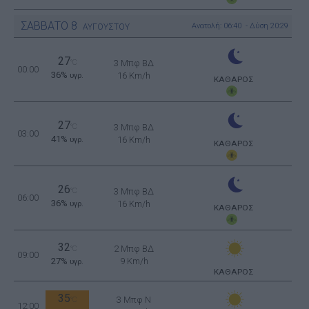
ΣΑΒΒΑΤΟ
8
Ανατολή: 06:40 - Δύση 20:29
ΑΥΓΟΥΣΤΟΥ
27
°C
3 Μπφ ΒΔ
00:00
36%
16 Km/h
υγρ.
ΚΑΘΑΡΟΣ
27
°C
3 Μπφ ΒΔ
03:00
41%
16 Km/h
υγρ.
ΚΑΘΑΡΟΣ
26
°C
3 Μπφ ΒΔ
06:00
36%
16 Km/h
υγρ.
ΚΑΘΑΡΟΣ
32
2 Μπφ ΒΔ
°C
09:00
27%
9 Km/h
υγρ.
ΚΑΘΑΡΟΣ
35
3 Μπφ N
°C
12:00