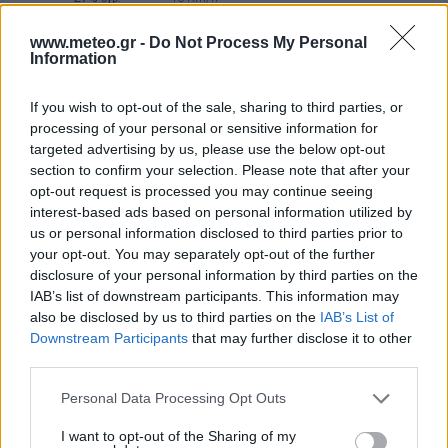
ΚΑΘΑΡΟΣ
www.meteo.gr -
Do Not Process My Personal
ΔΕΥΤΕΡΑ
10
Ανατολή: 06:42 - Δύση 20:27
ΑΥΓΟΥΣΤΟΥ
Information
31
3 Μπφ B
°C
00:00
If you wish to opt-out of the sale, sharing to third parties, or
27%
16 Km/h
υγρ.
ΚΑΘΑΡΟΣ
processing of your personal or sensitive information for
targeted advertising by us, please use the below opt-out
32
4 Μπφ B
°C
section to confirm your selection. Please note that after your
03:00
29%
24 Km/h
υγρ.
opt-out request is processed you may continue seeing
ΚΑΘΑΡΟΣ
interest-based ads based on personal information utilized by
us or personal information disclosed to third parties prior to
31
4 Μπφ B
°C
06:00
your opt-out. You may separately opt-out of the further
31%
24 Km/h
υγρ.
ΚΑΘΑΡΟΣ
disclosure of your personal information by third parties on the
IAB’s list of downstream participants. This information may
5 Μπφ BA
34
°C
also be disclosed by us to third parties on the
IAB’s List of
09:00
35 Km/h
24%
υγρ.
Downstream Participants
that may further disclose it to other
55
km/h
ΚΑΘΑΡΟΣ
third parties.
6 Μπφ BA
37
°C
12:00
45 Km/h
Personal Data Processing Opt Outs
22%
υγρ.
70
km/h
ΚΑΘΑΡΟΣ
I want to opt-out of the Sharing of my