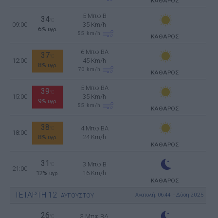
ΚΑΘΑΡΟΣ
5 Μπφ B
34
°C
09:00
35 Km/h
6%
υγρ.
55
km/h
ΚΑΘΑΡΟΣ
6 Μπφ BA
37
°C
12:00
45 Km/h
8%
υγρ.
70
km/h
ΚΑΘΑΡΟΣ
5 Μπφ BA
39
°C
15:00
35 Km/h
9%
υγρ.
55
km/h
ΚΑΘΑΡΟΣ
38
4 Μπφ BA
°C
18:00
8%
24 Km/h
υγρ.
ΚΑΘΑΡΟΣ
31
3 Μπφ B
°C
21:00
12%
16 Km/h
υγρ.
ΚΑΘΑΡΟΣ
ΤΕΤΑΡΤΗ
12
Ανατολή: 06:44 - Δύση 20:25
ΑΥΓΟΥΣΤΟΥ
26
3 Μπφ ΒΔ
°C