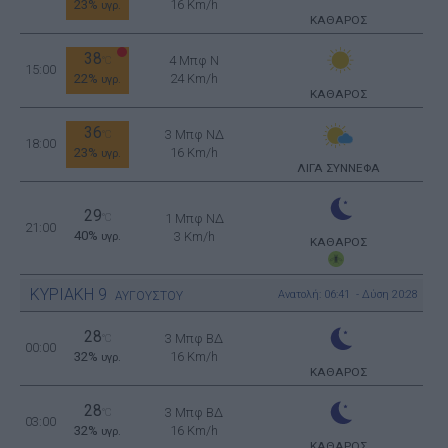
23%
16 Km/h
υγρ.
ΚΑΘΑΡΟΣ
38
4 Μπφ N
°C
15:00
22%
24 Km/h
υγρ.
ΚΑΘΑΡΟΣ
36
3 Μπφ ΝΔ
°C
18:00
23%
16 Km/h
υγρ.
ΛΙΓΑ ΣΥΝΝΕΦΑ
29
°C
1 Μπφ ΝΔ
21:00
40%
3 Km/h
υγρ.
ΚΑΘΑΡΟΣ
ΚΥΡΙΑΚΗ
9
Ανατολή: 06:41 - Δύση 20:28
ΑΥΓΟΥΣΤΟΥ
28
3 Μπφ ΒΔ
°C
00:00
32%
16 Km/h
υγρ.
ΚΑΘΑΡΟΣ
28
3 Μπφ ΒΔ
°C
03:00
32%
16 Km/h
υγρ.
ΚΑΘΑΡΟΣ