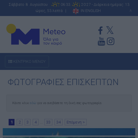
Σάββατο 8 Αυγούστου
06:33
20:27 - Διάρκεια ημέρας: 13
ώρες, 53 λεπτά |
IN ENGLISH
A
ΚΕΝΤΡΙΚΟ ΜΕΝΟΥ
ΦΩΤΟΓΡΑΦΙΕΣ ΕΠΙΣΚΕΠΤΩΝ
Κάντε κλικ
εδώ
για να ανεβάσετε τη δική σας φωτογραφία.
1
2
3
4
...
33
34
Επόμενη >