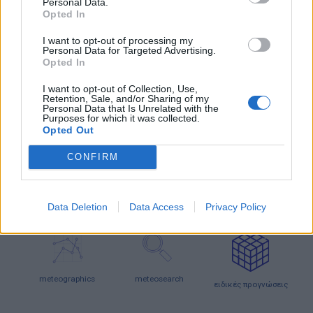
Personal Data.
22°C
34°C
ΟΡΕΙΝΗ ΦΩΚΙΔΑ
ΑΘΗΝΑ - ΚΕΝΤΡΟ
Opted In
23°C
34°C
ΑΜΑΡΙ
ΑΓΙΟΣ ΚΟΣΜΑΣ
24°C
34°C
ΚΑΡΠΕΝΗΣΙ
ΠΕΙΡΑΙΑΣ
I want to opt-out of processing my
Personal Data for Targeted Advertising.
24°C
34°C
ΜΕΤΣΟΒΟ
ΝΟΤΙΑ ΠΡΟΑΣΤΙΑ
Opted In
Τα παραπάνω δεδομένα (ΧΑΜΗΛΟΤΕΡΕΣ/ΥΨΗΛΟΤΕΡΕΣ) αποτελούν προγνώσεις. Για
παρατηρήσεις (realtime) πατήστε
εδώ
I want to opt-out of Collection, Use,
Retention, Sale, and/or Sharing of my
ΕΝΗΜΕΡΩΣΗ
Personal Data that Is Unrelated with the
Purposes for which it was collected.
Opted Out
CONFIRM
άρθρα
κλιματικά
καιρικά γεγονότα
δεδομένα
Data Deletion
Data Access
Privacy Policy
meteographics
meteosearch
ειδικές προγνώσεις