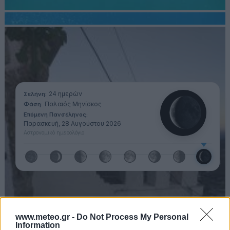
1
2
3
4
...
33
34
Επόμενη >
24 ημερών
Σελήνη:
Παλαιός Μηνίσκος
Φάση:
Επόμενη Πανσέληνος:
Παρασκευή, 28 Αυγούστου 2026
Αστρονομικό ημερολόγιο
www.meteo.gr -
Do Not Process My Personal
Information