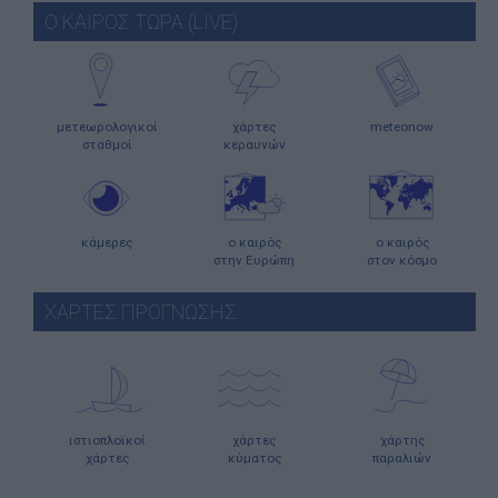
Ο ΚΑΙΡΟΣ ΤΩΡΑ (LIVE)
μετεωρολογικοί
χάρτες
meteonow
σταθμοί
κεραυνών
κάμερες
ο καιρός
ο καιρός
στην Ευρώπη
στον κόσμο
ΧΑΡΤΕΣ ΠΡΟΓΝΩΣΗΣ
ιστιοπλοϊκοί
χάρτες
χάρτης
χάρτες
κύματος
παραλιών