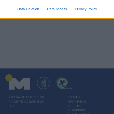
μετεωρολογικούς/υδρολογικούς σταθμούς και στην προσπάθεια
αυτή η βοήθεια όλων των τοπικών φορέων είναι ευπρόσδεκτη.
Data Deletion
Data Access
Privacy Policy
ΣΧΕΤΙΚΑ ΜΕ ΤΟ ΜΕΤΕΟ.GR
ΕΡΓΑΛΕΙΑ
ΑΝΑΖΗΤΗΣΗ ΔΕΔΟΜΕΝΩΝ
ΟΡΟΙ ΧΡΗΣΗΣ
RSS
ΒΟΗΘΕΙΑ
ΕΠΙΚΟΙΝΩΝΙΑ