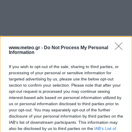
www.meteo.gr -
Do Not Process My Personal
Information
If you wish to opt-out of the sale, sharing to third parties, or
processing of your personal or sensitive information for
targeted advertising by us, please use the below opt-out
section to confirm your selection. Please note that after your
Δεδομένα από τους μετεωρολογικούς σταθμούς του
Εθνικού
opt-out request is processed you may continue seeing
Αστεροσκοπείου Αθηνών
στην Αττική. Από το μενού αριστερά είναι
interest-based ads based on personal information utilized by
δυνατή η επιλογή της παραμέτρου που εμφανίζεται, ενώ υπάρχει ακόμα
η δυνατότητα επισκόπησης των προγνωστικών πεδίων για τις περιοχές
us or personal information disclosed to third parties prior to
και τις παραλίες της Αττικής.
your opt-out. You may separately opt-out of the further
disclosure of your personal information by third parties on the
IAB’s list of downstream participants. This information may
also be disclosed by us to third parties on the
IAB’s List of