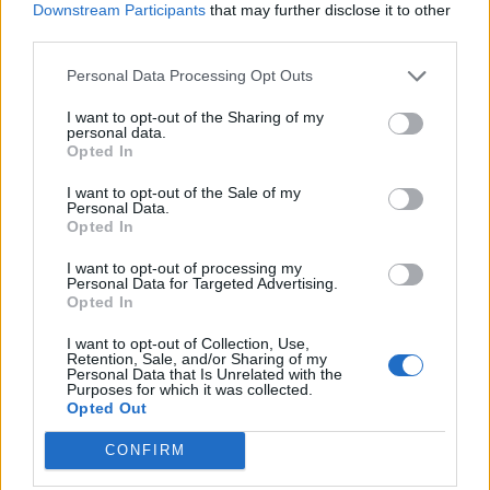
Downstream Participants
that may further disclose it to other
third parties.
Personal Data Processing Opt Outs
I want to opt-out of the Sharing of my
personal data.
Opted In
I want to opt-out of the Sale of my
Personal Data.
Κάμερες Αστεροσκοπείου Πεντέλης
Opted In
I want to opt-out of processing my
Personal Data for Targeted Advertising.
Opted In
Το
Μετεωρολογικό και Κλιματικό Παρατηρητήριο Αττικής
αποτελεί
πιλοτική πρωτοβουλία του Εθνικού Αστεροσκοπείου Αθηνών / meteo.gr
με σκοπό την πληρέστερη καταγραφή των μετεωρολογικών και
I want to opt-out of Collection, Use,
υδρολογικών συνθηκών της Αττικής.
Retention, Sale, and/or Sharing of my
Σήμερα το Παρατηρητήριο αποτελείται από:
Personal Data that Is Unrelated with the
Purposes for which it was collected.
58
αυτόματους
μετεωρολογικούς
σταθμούς, οι οποίοι είναι
Opted Out
μέρος του πανελληνίου Δικτύου σταθμών του Εθνικού
Αστεροσκοπείου Αθηνών/
meteo
.
gr
CONFIRM
Το σύνολο των σταθμών αυτών στέλνουν ζωντανά τις μετρήσεις τους στο
Παρατηρητήριο και προβάλλονται μέσω της παρούσης σελίδας.
Στόχος μας είναι η ακόμα καλύτερη κάλυψη της Αττικής με