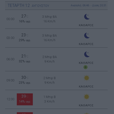
ΤΕΤΑΡΤΗ
12
Ανατολή: 06:46 - Δύση 20:31
ΑΥΓΟΥΣΤΟΥ
27
3 Μπφ BA
°C
00:00
16%
16 Km/h
υγρ.
ΚΑΘΑΡΟΣ
23
3 Μπφ BA
°C
03:00
29%
16 Km/h
υγρ.
ΚΑΘΑΡΟΣ
21
°C
2 Μπφ BA
06:00
32%
9 Km/h
υγρ.
ΚΑΘΑΡΟΣ
30
2 Μπφ B
°C
09:00
23%
9 Km/h
υγρ.
ΚΑΘΑΡΟΣ
39
1 Μπφ B
°C
12:00
14%
3 Km/h
υγρ.
ΚΑΘΑΡΟΣ