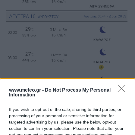
28%
16 Km/h
υγρ.
ΛΙΓΑ ΣΥΝΝΕΦΑ
ΔΕΥΤΕΡΑ
10
Ανατολή: 06:44 - Δύση 20:33
ΑΥΓΟΥΣΤΟΥ
29
3 Μπφ BA
°C
00:00
33%
16 Km/h
υγρ.
ΚΑΘΑΡΟΣ
27
°C
3 Μπφ BA
03:00
44%
16 Km/h
υγρ.
ΚΑΘΑΡΟΣ
26
°C
3 Μπφ B
06:00
46%
16 Km/h
υγρ.
www.meteo.gr -
Do Not Process My Personal
ΚΑΘΑΡΟΣ
Information
33
2 Μπφ B
°C
If you wish to opt-out of the sale, sharing to third parties, or
09:00
31%
9 Km/h
υγρ.
processing of your personal or sensitive information for
ΚΑΘΑΡΟΣ
targeted advertising by us, please use the below opt-out
section to confirm your selection. Please note that after your
39
4 Μπφ BA
°C
12:00
opt-out request is processed you may continue seeing