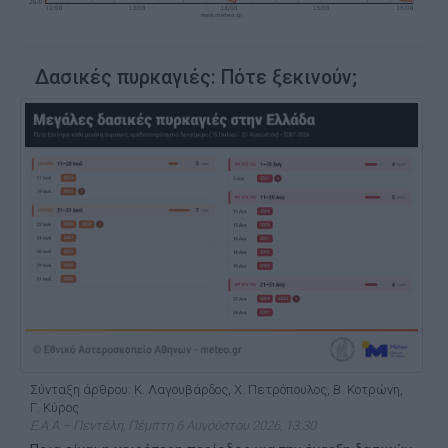
Δασικές πυρκαγιές: Πότε ξεκινούν;
Σύνταξη άρθρου: Κ. Λαγουβάρδος, Χ. Πετρόπουλος, Β. Κοτρώνη,
Γ. Κύρος
Ε.Α.Α – Πεντέλη, Πέμπτη 6 Αυγούστου 2026, 13:30