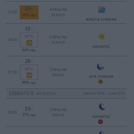
35
4 Μπφ ΝΔ
°C
15:00
38%
24 Km/h
υγρ.
ΑΡΚΕΤΑ ΣΥΝΝΕΦΑ
32
°C
37°C
3 Μπφ ΝΔ
18:00
16 Km/h
ΚΑΘΑΡΟΣ
64%
υγρ.
28
°C
33°C
2 Μπφ NA
21:00
9 Km/h
ΛΙΓΑ ΣΥΝΝΕΦΑ
90%
υγρ.
ΣΑΒΒΑΤΟ
8
Ανατολή: 06:42 - Δύση 20:35
ΑΥΓΟΥΣΤΟΥ
25
°C
2 Μπφ NA
00:00
77%
9 Km/h
υγρ.
ΚΑΘΑΡΟΣ