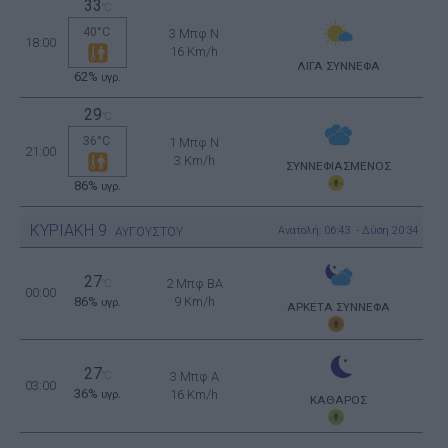
33
°C
40°C
3 Μπφ N
18:00
16 Km/h
ΛΙΓΑ ΣΥΝΝΕΦΑ
62%
υγρ.
29
°C
36°C
1 Μπφ N
21:00
3 Km/h
ΣΥΝΝΕΦΙΑΣΜΕΝΟΣ
86%
υγρ.
ΚΥΡΙΑΚΗ
9
Ανατολή: 06:43 - Δύση 20:34
ΑΥΓΟΥΣΤΟΥ
27
2 Μπφ BA
°C
00:00
86%
9 Km/h
υγρ.
ΑΡΚΕΤΑ ΣΥΝΝΕΦΑ
27
°C
3 Μπφ Α
03:00
36%
16 Km/h
υγρ.
ΚΑΘΑΡΟΣ