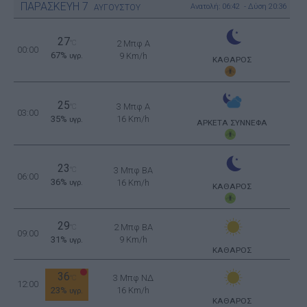
ΠΑΡΑΣΚΕΥΗ
7
Ανατολή: 06:42 - Δύση 20:36
ΑΥΓΟΥΣΤΟΥ
27
°C
2 Μπφ Α
00:00
67%
9 Km/h
υγρ.
ΚΑΘΑΡΟΣ
25
3 Μπφ Α
°C
03:00
35%
16 Km/h
υγρ.
ΑΡΚΕΤΑ ΣΥΝΝΕΦΑ
23
°C
3 Μπφ BA
06:00
36%
16 Km/h
υγρ.
ΚΑΘΑΡΟΣ
29
2 Μπφ BA
°C
09:00
31%
9 Km/h
υγρ.
ΚΑΘΑΡΟΣ
36
3 Μπφ ΝΔ
°C
12:00
23%
16 Km/h
υγρ.
ΚΑΘΑΡΟΣ