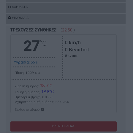
ΓΡΑΦΗΜΑΤΑ
ΕΙΚΟΝΙΔΙΑ
ΤΡΕΧΟΥΣΕΣ ΣΥΝΘΗΚΕΣ
(
22:50
)
27
°C
0
km/h
0 Beaufort
Άπνοια
Υγρασία: 55%
Πίεση: 1009
hPa
38.9°C
Υψηλή ημέρας:
18.8°C
Χαμηλή ημέρας:
Ημερήσια βροχή: 0.0
mm
Ισχυρότερη ριπή ημέρας:
27.4
km/h
Σελίδα σταθμού
ΩΛΕΝΗ ΗΛΕΙΑΣ