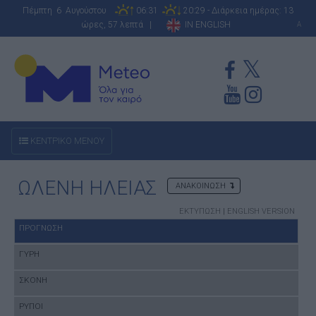
Πέμπτη 6 Αυγούστου
06:31
20:29 - Διάρκεια ημέρας: 13
ώρες, 57 λεπτά |
IN ENGLISH
A
ΚΕΝΤΡΙΚΟ ΜΕΝΟΥ
ΩΛΕΝΗ ΗΛΕΙΑΣ
ΑΝΑΚΟΙΝΩΣΗ
ΕΚΤΥΠΩΣΗ
|
ENGLISH VERSION
ΠΡΟΓΝΩΣΗ
ΓΥΡΗ
ΣΚΟΝΗ
ΡΥΠΟΙ