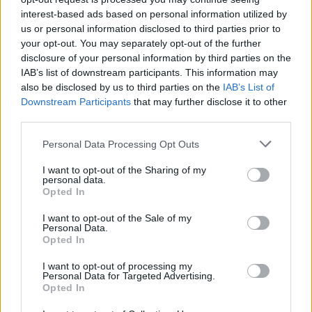
20%
24 Km/h
υγρ.
ΚΑΘΑΡΟΣ
interest-based ads based on personal information utilized by
us or personal information disclosed to third parties prior to
41
4 Μπφ BA
°C
your opt-out. You may separately opt-out of the further
15:00
20%
24 Km/h
υγρ.
disclosure of your personal information by third parties on the
ΚΑΘΑΡΟΣ
IAB’s list of downstream participants. This information may
also be disclosed by us to third parties on the
IAB’s List of
39
4 Μπφ BA
°C
18:00
Downstream Participants
that may further disclose it to other
21%
24 Km/h
υγρ.
third parties.
ΚΑΘΑΡΟΣ
34
Personal Data Processing Opt Outs
3 Μπφ BA
°C
21:00
22%
16 Km/h
υγρ.
ΚΑΘΑΡΟΣ
I want to opt-out of the Sharing of my
personal data.
ΤΡΙΤΗ
11
Opted In
Ανατολή: 06:45 - Δύση 20:32
ΑΥΓΟΥΣΤΟΥ
I want to opt-out of the Sale of my
28
3 Μπφ BA
°C
00:00
Personal Data.
32%
16 Km/h
υγρ.
Opted In
ΚΑΘΑΡΟΣ
I want to opt-out of processing my
25
3 Μπφ BA
°C
Personal Data for Targeted Advertising.
03:00
28%
16 Km/h
υγρ.
Opted In
ΚΑΘΑΡΟΣ