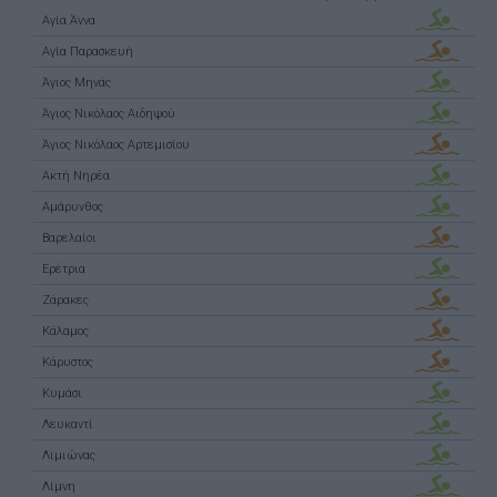
Αγία Άννα
Αγία Παρασκευή
Άγιος Μηνάς
Άγιος Νικόλαος Αιδηψού
Άγιος Νικόλαος Αρτεμισίου
Ακτή Νηρέα
Αμάρυνθος
Βαρελαίοι
Ερέτρια
Ζάρακες
Κάλαμος
Κάρυστος
Κυμάσι
Λευκαντί
Λιμιώνας
Λίμνη