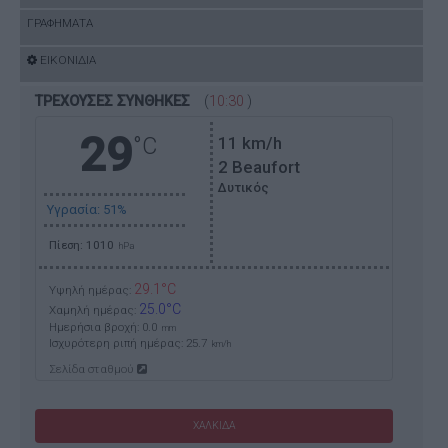
ΓΡΑΦΗΜΑΤΑ
ΕΙΚΟΝΙΔΙΑ
ΤΡΕΧΟΥΣΕΣ ΣΥΝΘΗΚΕΣ
(
10:30
)
29
°C
11
km/h
2 Beaufort
Δυτικός
Υγρασία: 51%
Πίεση: 1010
hPa
29.1°C
Υψηλή ημέρας:
25.0°C
Χαμηλή ημέρας:
Ημερήσια βροχή: 0.0
mm
Ισχυρότερη ριπή ημέρας:
25.7
km/h
Σελίδα σταθμού
ΧΑΛΚΙΔΑ