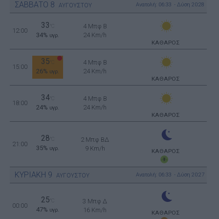
ΣΑΒΒΑΤΟ
8
Ανατολή: 06:33 - Δύση 20:28
ΑΥΓΟΥΣΤΟΥ
33
4 Μπφ B
°C
12:00
34%
24 Km/h
υγρ.
ΚΑΘΑΡΟΣ
35
4 Μπφ B
°C
15:00
26%
24 Km/h
υγρ.
ΚΑΘΑΡΟΣ
34
4 Μπφ B
°C
18:00
24%
24 Km/h
υγρ.
ΚΑΘΑΡΟΣ
28
°C
2 Μπφ ΒΔ
21:00
35%
9 Km/h
υγρ.
ΚΑΘΑΡΟΣ
ΚΥΡΙΑΚΗ
9
Ανατολή: 06:33 - Δύση 20:27
ΑΥΓΟΥΣΤΟΥ
25
°C
3 Μπφ Δ
00:00
47%
16 Km/h
υγρ.
ΚΑΘΑΡΟΣ