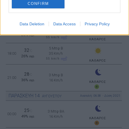
CONFIRM
5 Μπφ B
32
°C
12:00
35 Km/h
31%
υγρ.
55
km/h
ΚΑΘΑΡΟΣ
Data Deletion
Data Access
Privacy Policy
5 Μπφ B
33
°C
15:00
35 Km/h
26%
υγρ.
55
km/h
ΚΑΘΑΡΟΣ
5 Μπφ B
32
°C
18:00
35 Km/h
26%
υγρ.
55
km/h
ΚΑΘΑΡΟΣ
28
°C
3 Μπφ B
21:00
36%
16 Km/h
υγρ.
ΚΑΘΑΡΟΣ
ΠΑΡΑΣΚΕΥΗ
14
Ανατολή: 06:38 - Δύση 20:21
ΑΥΓΟΥΣΤΟΥ
25
°C
3 Μπφ BA
00:00
49%
16 Km/h
υγρ.
ΚΑΘΑΡΟΣ