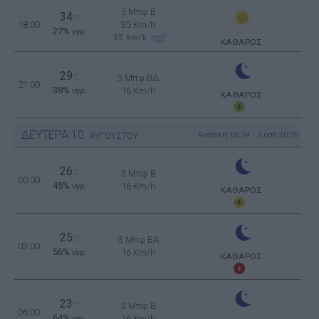
5 Μπφ B
34
°C
18:00
35 Km/h
27%
υγρ.
55
km/h
ΚΑΘΑΡΟΣ
29
°C
3 Μπφ ΒΔ
21:00
38%
16 Km/h
υγρ.
ΚΑΘΑΡΟΣ
ΔΕΥΤΕΡΑ
10
Ανατολή: 06:34 - Δύση 20:26
ΑΥΓΟΥΣΤΟΥ
26
°C
3 Μπφ B
00:00
45%
16 Km/h
υγρ.
ΚΑΘΑΡΟΣ
25
°C
3 Μπφ BA
03:00
56%
16 Km/h
υγρ.
ΚΑΘΑΡΟΣ
23
°C
3 Μπφ B
06:00
64%
16 Km/h
υγρ.