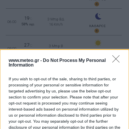
19
°C
3 Μπφ ΒΔ
06:00
58%
16 Km/h
υγρ.
ΚΑΘΑΡΟΣ
27
°C
3 Μπφ B
09:00
42%
16 Km/h
υγρ.
ΚΑΘΑΡΟΣ
www.meteo.gr -
Do Not Process My Personal
Information
34
4 Μπφ B
°C
12:00
23%
24 Km/h
υγρ.
If you wish to opt-out of the sale, sharing to third parties, or
ΚΑΘΑΡΟΣ
processing of your personal or sensitive information for
5 Μπφ B
35
targeted advertising by us, please use the below opt-out
°C
15:00
35 Km/h
20%
section to confirm your selection. Please note that after your
υγρ.
55
km/h
ΚΑΘΑΡΟΣ
opt-out request is processed you may continue seeing
interest-based ads based on personal information utilized by
34
4 Μπφ B
°C
18:00
us or personal information disclosed to third parties prior to
17%
24 Km/h
υγρ.
your opt-out. You may separately opt-out of the further
ΚΑΘΑΡΟΣ
disclosure of your personal information by third parties on the