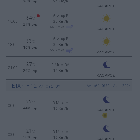
36%
24 Km/h
υγρ.
ΚΑΘΑΡΟΣ
5 Μπφ B
34
°C
15:00
35 Km/h
21%
υγρ.
55
km/h
ΚΑΘΑΡΟΣ
5 Μπφ B
33
°C
18:00
35 Km/h
16%
υγρ.
55
km/h
ΚΑΘΑΡΟΣ
27
3 Μπφ ΒΔ
°C
21:00
26%
16 Km/h
υγρ.
ΚΑΘΑΡΟΣ
ΤΕΤΑΡΤΗ
12
Ανατολή: 06:36 - Δύση 20:24
ΑΥΓΟΥΣΤΟΥ
22
°C
3 Μπφ Δ
00:00
44%
16 Km/h
υγρ.
ΚΑΘΑΡΟΣ
21
°C
3 Μπφ Δ
03:00
50%
16 Km/h
υγρ.
ΚΑΘΑΡΟΣ