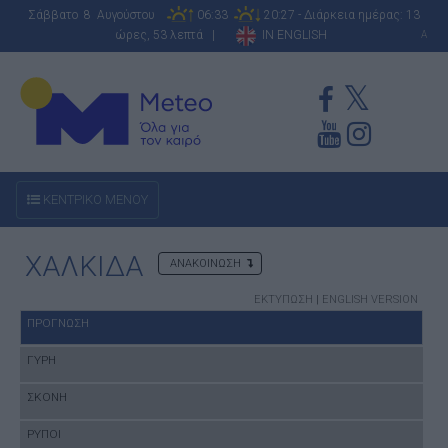
Σάββατο 8 Αυγούστου
06:33
20:27 - Διάρκεια ημέρας: 13
ώρες, 53 λεπτά |
IN ENGLISH
A
ΚΕΝΤΡΙΚΟ ΜΕΝΟΥ
ΧΑΛΚΙΔΑ
ΑΝΑΚΟΙΝΩΣΗ
ΕΚΤΥΠΩΣΗ
|
ENGLISH VERSION
ΠΡΟΓΝΩΣΗ
ΓΥΡΗ
ΣΚΟΝΗ
ΡΥΠΟΙ