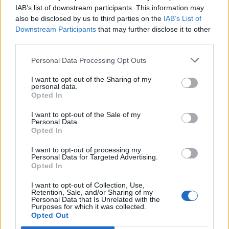
26
IAB’s list of downstream participants. This information may
3 Μπφ ΒΔ
°C
21:00
26%
16 Km/h
also be disclosed by us to third parties on the
IAB’s List of
υγρ.
ΚΑΘΑΡΟΣ
Downstream Participants
that may further disclose it to other
third parties.
ΠΕΜΠΤΗ
13
Ανατολή: 06:37 - Δύση 20:22
ΑΥΓΟΥΣΤΟΥ
Personal Data Processing Opt Outs
23
°C
2 Μπφ ΒΔ
00:00
35%
9 Km/h
υγρ.
I want to opt-out of the Sharing of my
ΚΑΘΑΡΟΣ
personal data.
Opted In
21
I want to opt-out of the Sale of my
°C
3 Μπφ B
03:00
Personal Data.
65%
16 Km/h
υγρ.
ΚΑΘΑΡΟΣ
Opted In
I want to opt-out of processing my
Personal Data for Targeted Advertising.
23
°C
4 Μπφ B
Opted In
06:00
64%
24 Km/h
υγρ.
ΚΑΘΑΡΟΣ
I want to opt-out of Collection, Use,
Retention, Sale, and/or Sharing of my
Personal Data that Is Unrelated with the
5 Μπφ B
27
Purposes for which it was collected.
°C
09:00
35 Km/h
Opted Out
49%
υγρ.
55
km/h
ΚΑΘΑΡΟΣ