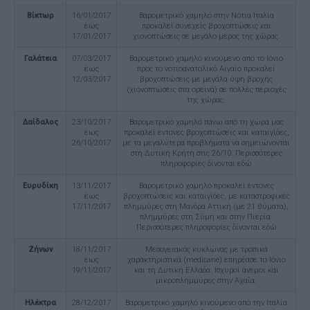
Βίκτωρ
16/01/2017
Βαρομετρικό χαμηλό στην Νότια Ιταλία
έως
προκαλεί συνεχείς βροχοπτώσεις και
17/01/2017
χιονοπτώσεις σε μεγάλο μέρος της χώρας.
Γαλάτεια
07/03/2017
Βαρομετρικό χαμηλό κινούμενο από το Ιόνιο
έως
προς το νοτιοανατολικό Αιγαίο προκαλεί
12/03/2017
βροχοπτώσεις με μεγάλα ύψη βροχής
(χιονοπτώσεις στα ορεινά) σε πολλές περιοχές
της χώρας.
Δαίδαλος
23/10/2017
Βαρομετρικό χαμηλό πάνω από τη χώρα μας
έως
προκαλεί έντονες βροχοπτώσεις και καταιγίδες,
26/10/2017
με τα μεγαλύτερα προβλήματα να σημειώνονται
στη Δυτική Κρήτη στις 26/10. Περισσότερες
πληροφορίες δίνονται εδώ
Ευρυδίκη
13/11/2017
Βαρομετρικό χαμηλό προκαλεί έντονες
έως
βροχοπτώσεις και καταιγίδες, με καταστροφικές
17/11/2017
πλημμύρες στη Μάνδρα Αττική (με 21 θύματα),
πλημμύρες στη Σύμη και στην Πιερία.
Περισσότερες πληροφορίες δίνονται εδώ
Ζήνων
18/11/2017
Μεσογειακός κυκλώνας με τροπικά
έως
χαρακτηριστικά (medicane) επηρέασε το Ιόνιο
19/11/2017
και τη Δυτική Ελλάδα. Ισχυροί άνεμοι και
μικροπλημμύρες στην Αχαΐα.
Ηλέκτρα
28/12/2017
Βαρομετρικό χαμηλό κινούμενο από την Ιταλία