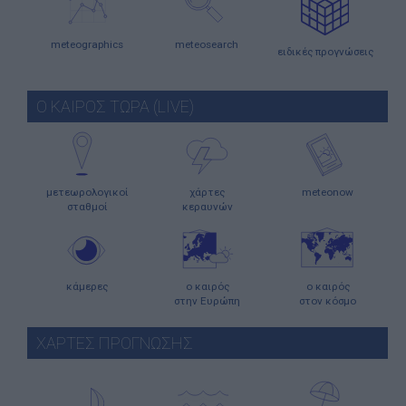
meteographics
meteosearch
ειδικές προγνώσεις
Ο ΚΑΙΡΟΣ ΤΩΡΑ (LIVE)
μετεωρολογικοί
χάρτες
meteonow
σταθμοί
κεραυνών
κάμερες
ο καιρός
ο καιρός
στην Ευρώπη
στον κόσμο
ΧΑΡΤΕΣ ΠΡΟΓΝΩΣΗΣ