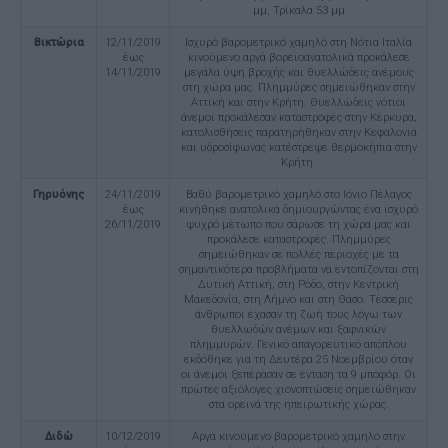
μμ, Τρίκαλα 53 μμ
Βικτώρια
12/11/2019
Ισχυρό βαρομετρικό χαμηλό στη Νότια Ιταλία
έως
κινούμενο αργά βορειοανατολικά προκάλεσε
14/11/2019
μεγάλα ύψη βροχής και θυελλώδεις ανέμους
στη χώρα μας. Πλημμύρες σημειώθηκαν στην
Αττική και στην Κρήτη. Θυελλώδεις νότιοι
άνεμοι προκάλεσαν καταστροφές στην Κέρκυρα,
κατολισθήσεις παρατηρήθηκαν στην Κεφαλονιά
και υδροσίφωνας κατέστρεψε θερμοκήπια στην
Κρήτη.
Γηρυόνης
24/11/2019
Βαθύ βαρομετρικό χαμηλό στο Ιόνιο Πέλαγος
έως
κινήθηκε ανατολικά δημιουργώντας ένα ισχυρό
26/11/2019
ψυχρό μέτωπο που σάρωσε τη χώρα μας και
προκάλεσε καταστροφές. Πλημμύρες
σημειώθηκαν σε πολλές περιοχές με τα
σημαντικότερα προβλήματα να εντοπίζονται στη
Δυτική Αττική, στη Ρόδο, στην Κεντρική
Μακεδονία, στη Λήμνο και στη Θάσο. Τέσσερις
άνθρωποι έχασαν τη ζωή τους λόγω των
θυελλωδών ανέμων και ξαφνικών
πλημμυρών. Γενικό απαγορευτικό απόπλου
εκδόθηκε για τη Δευτέρα 25 Νοεμβρίου όταν
οι άνεμοι ξεπέρασαν σε ένταση τα 9 μποφόρ. Οι
πρώτες αξιόλογες χιονοπτώσεις σημειώθηκαν
στα ορεινά της ηπειρωτικής χώρας.
Διδώ
10/12/2019
Αργά κινούμενο βαρομετρικό χαμηλό στην