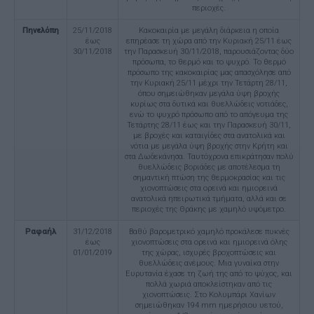
περιοχές.
Πηνελόπη
25/11/2018
Κακοκαιρία με μεγάλη διάρκεια η οποία
έως
επηρέασε τη χώρα από την Κυριακή 25/11 έως
30/11/2018
την Παρασκευή 30/11/2018, παρουσιάζοντας δύο
πρόσωπα, το θερμό και το ψυχρό. Το θερμό
πρόσωπο της κακοκαιρίας μας απασχόλησε από
την Κυριακή 25/11 μέχρι την Τετάρτη 28/11,
όπου σημειώθηκαν μεγάλα ύψη βροχής
κυρίως στα δυτικά και θυελλώδεις νοτιάδες,
ενώ το ψυχρό πρόσωπο από το απόγευμα της
Τετάρτης 28/11 έως και την Παρασκευή 30/11,
με βροχές και καταιγίδες στα ανατολικά και
νότια με μεγάλα ύψη βροχής στην Κρήτη και
στα Δωδεκάνησα. Ταυτόχρονα επικράτησαν πολύ
θυελλώδεις βοριάδες με αποτέλεσμα τη
σημαντική πτώση της θερμοκρασίας και τις
χιονοπτώσεις στα ορεινά και ημιορεινά
ανατολικά ηπειρωτικά τμήματα, αλλά και σε
περιοχές της Θράκης με χαμηλό υψόμετρο.
Ραφαήλ
31/12/2018
Βαθύ βαρομετρικό χαμηλό προκάλεσε πυκνές
έως
χιονοπτώσεις στα ορεινά και ημιορεινά όλης
01/01/2019
της χώρας, ισχυρές βροχοπτώσεις και
θυελλώδεις ανέμους. Μια γυναίκα στην
Ευρυτανία έχασε τη ζωή της από το ψύχος, και
πολλά χωριά αποκλείστηκαν από τις
χιονοπτώσεις. Στο Κολυμπάρι Χανίων
σημειώθηκαν 194 mm ημερήσιου υετού,