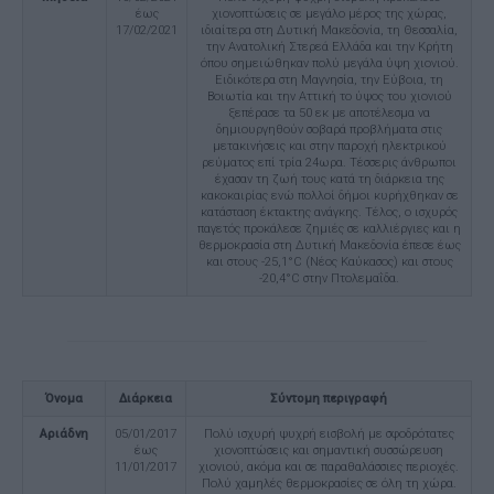
έως
χιονοπτώσεις σε μεγάλο μέρος της χώρας,
17/02/2021
ιδιαίτερα στη Δυτική Μακεδονία, τη Θεσσαλία,
την Ανατολική Στερεά Ελλάδα και την Κρήτη
όπου σημειώθηκαν πολύ μεγάλα ύψη χιονιού.
Ειδικότερα στη Μαγνησία, την Εύβοια, τη
Βοιωτία και την Αττική το ύψος του χιονιού
ξεπέρασε τα 50 εκ με αποτέλεσμα να
δημιουργηθούν σοβαρά προβλήματα στις
μετακινήσεις και στην παροχή ηλεκτρικού
ρεύματος επί τρία 24ωρα. Τέσσερις άνθρωποι
έχασαν τη ζωή τους κατά τη διάρκεια της
κακοκαιρίας ενώ πολλοί δήμοι κυρήχθηκαν σε
κατάσταση έκτακτης ανάγκης. Τέλος, ο ισχυρός
παγετός προκάλεσε ζημιές σε καλλιέργιες και η
θερμοκρασία στη Δυτική Μακεδονία έπεσε έως
και στους -25,1°C (Νέος Καύκασος) και στους
-20,4°C στην Πτολεμαΐδα.
Όνομα
Διάρκεια
Σύντομη περιγραφή
Αριάδνη
05/01/2017
Πολύ ισχυρή ψυχρή εισβολή με σφοδρότατες
έως
χιονοπτώσεις και σημαντική συσσώρευση
11/01/2017
χιονιού, ακόμα και σε παραθαλάσσιες περιοχές.
Πολύ χαμηλές θερμοκρασίες σε όλη τη χώρα.