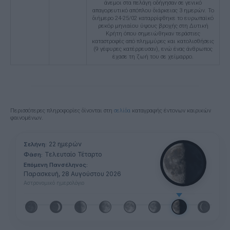
άνεμοι στα πελάγη οδήγησαν σε γενικό
απαγορευτικό απόπλου διάρκειας 3 ημερών. Το
διήμερο 24-25/02 καταρρίφθηκε το ευρωπαϊκό
ρεκόρ μηνιαίου ύψους βροχής στη Δυτική
Κρήτη όπου σημειώθηκαν τεράστιες
καταστροφές από πλημμύρες και κατολισθήσεις
(9 γέφυρες κατέρρευσαν), ενώ ένας άνθρωπος
έχασε τη ζωή του σε χείμαρρο.
Περισσότερες πληροφορίες δίνονται στη
σελίδα
καταγραφής έντονων καιρικών
φαινομένων.
22 ημερών
Σελήνη:
Τελευταίο Τέταρτο
Φάση:
Επόμενη Πανσέληνος:
Παρασκευή, 28 Αυγούστου 2026
Αστρονομικό ημερολόγιο