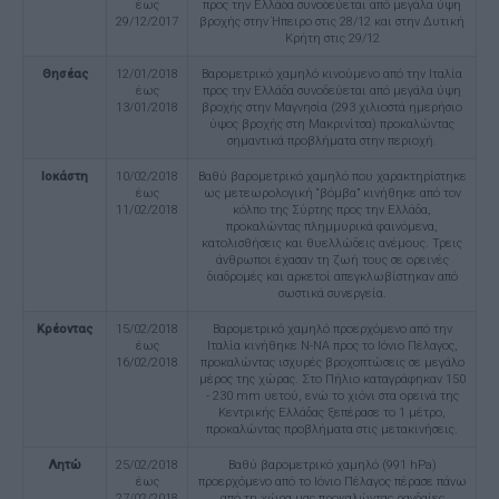
έως
προς την Ελλάδα συνοδεύεται από μεγάλα ύψη
29/12/2017
βροχής στην Ήπειρο στις 28/12 και στην Δυτική
Κρήτη στις 29/12
Θησέας
12/01/2018
Βαρομετρικό χαμηλό κινούμενο από την Ιταλία
έως
προς την Ελλάδα συνοδεύεται από μεγάλα ύψη
13/01/2018
βροχής στην Μαγνησία (293 χιλιοστά ημερήσιο
ύψος βροχής στη Μακρινίτσα) προκαλώντας
σημαντικά προβλήματα στην περιοχή.
Ιοκάστη
10/02/2018
Βαθύ βαρομετρικό χαμηλό που χαρακτηρίστηκε
έως
ως μετεωρολογική “βόμβα” κινήθηκε από τον
11/02/2018
κόλπο της Σύρτης προς την Ελλάδα,
προκαλώντας πλημμυρικά φαινόμενα,
κατολισθήσεις και θυελλώδεις ανέμους. Τρεις
άνθρωποι έχασαν τη ζωή τους σε ορεινές
διαδρομές και αρκετοί απεγκλωβίστηκαν από
σωστικά συνεργεία.
Κρέοντας
15/02/2018
Βαρομετρικό χαμηλό προερχόμενο από την
έως
Ιταλία κινήθηκε Ν-ΝΑ προς το Ιόνιο Πέλαγος,
16/02/2018
προκαλώντας ισχυρές βροχοπτώσεις σε μεγάλο
μέρος της χώρας. Στο Πήλιο καταγράφηκαν 150
- 230 mm υετού, ενώ το χιόνι στα ορεινά της
Κεντρικής Ελλάδας ξεπέρασε το 1 μέτρο,
προκαλώντας προβλήματα στις μετακινήσεις.
Λητώ
25/02/2018
Bαθύ βαρομετρικό χαμηλό (991 hPa)
έως
προερχόμενο από το Ιόνιο Πέλαγος πέρασε πάνω
27/02/2018
από τη χώρα μας προκαλώντας ραγδαίες