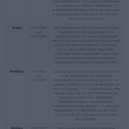
υετού προκαλώντας πολύ μεγάλες καταστροφές
και οδήγησαν στον θάνατο 4 ανθρώπους. Τα
μεγαλύτερα προβλήματα από τις βροχοπτώσεις
εντοπίστηκαν στην Καρδίτσα και στο Μουζάκι
όπου κατέρρευσαν κτίρια.
Κίρκη
28/10/2020
Βαθύ βαρομετρικό χαμηλό στο Ιόνιο Πέλαγος
έως
προκάλεσε ισχυρές βροχοπτώσεις στο
29/10/2020
μεγαλύτερο μέρος της χώρας. Προβλήματα
προκλήθηκαν από τα μεγάλα ύψη βροχόπτωσης
κυρίως σε Μαγνησία, Λακωνία, Εύβοια και
Κρήτη, όπου εκδηλώθηκαν πλημμύρες.
Θυελλώδεις άνεμοι προκάλεσαν ζημιές στον
νομό Χανίων ενώ καταγράφηκαν συνολικά 7
υδροσίφωνες σε Μαγνησία, Εύβοια και Ρόδο.
Λέανδρος
14/01/2021
Δριμύ ψύχος και πυκνές χιονοπτώσεις ακόμη
έως
και σε πεδινές περιοχές προκάλεσαν
18/01/2021
προβλήματα στις μετακίνησεις, με το 1/3 της
χερσαίας έκτασης της χώρας να καλύπτεται με
χιόνι την Κυριακή 17/01. Οι χιονοπτώσεις ήταν
ισχυρές ακόμη και σε νησιά του Βόρειου και
Κεντρικού Αιγαίου όπου προκάλεσαν
προβλήματα κυρίως λόγω πολύωρων
διακοπών ηλεκτρικού ρεύματος. Οι ελάχιστες
θερμοκρασίες στη Μακεδονία έφτασαν στους
-20°C και τους -28°C στη Δολίνη Βαθύσταλου
στον Παρνασσό.
Μήδεια
13/02/2021
Πολύ ισχυρή ψυχρή εισβολή προκάλεσε