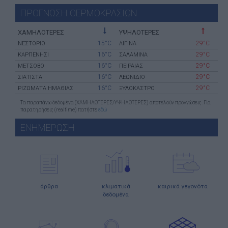
ΠΡΟΓΝΩΣΗ ΘΕΡΜΟΚΡΑΣΙΩΝ
ΧΑΜΗΛΟΤΕΡΕΣ
ΥΨΗΛΟΤΕΡΕΣ
15°C
29°C
ΝΕΣΤΟΡΙΟ
ΑΙΓΙΝΑ
16°C
29°C
ΚΑΡΠΕΝΗΣΙ
ΣΑΛΑΜΙΝΑ
16°C
29°C
ΜΕΤΣΟΒΟ
ΠΕΙΡΑΙΑΣ
16°C
29°C
ΣΙΑΤΙΣΤΑ
ΛΕΩΝΙΔΙΟ
16°C
29°C
ΡΙΖΩΜΑΤΑ ΗΜΑΘΙΑΣ
ΞΥΛΟΚΑΣΤΡΟ
Τα παραπάνω δεδομένα (ΧΑΜΗΛΟΤΕΡΕΣ/ΥΨΗΛΟΤΕΡΕΣ) αποτελούν προγνώσεις. Για
παρατηρήσεις (realtime) πατήστε
εδώ
ΕΝΗΜΕΡΩΣΗ
άρθρα
κλιματικά
καιρικά γεγονότα
δεδομένα