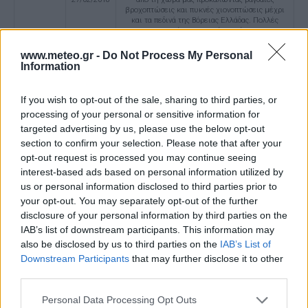
βροχοπτώσεις και πυκνές χιονοπτώσεις μέχρι
και τα πεδινά της Βόρειας Ελλάδας. Πολλές
κατοικημένες περιοχές παρέμειναν
αποκλεισμένες για 2 μέρες, σε αρκετές
περιπτώσεις χωρίς ηλεκτρικό ρεύμα από
www.meteo.gr -
Do Not Process My Personal
δεκάδες πτώσεις στύλων ηλεκτροδότησης λόγω
Information
ισχυρών ανέμων και κατολισθήσεων. Σοβαρά
προβλήματα στον θεσσαλικό κάμπο λόγω
υπερχείλισης του Πηνειού και στο Αν. Πήλιο
If you wish to opt-out of the sale, sharing to third parties, or
λόγω κατολισθήσεων (Ζαγορά 310 mm).
processing of your personal or sensitive information for
Μίνωας
15/06/2018
Διαταραχή μέσης τροπόσφαιρας (ψυχρή λίμνη)
targeted advertising by us, please use the below opt-out
έως
επηρέασε το σύνολο της χώρας με ισχυρές
section to confirm your selection. Please note that after your
19/06/2018
βροχές, χαλαζοπτώσεις, τοπικά ισχυρούς
ανέμους και ανεμοστρόβιλους. Συνολικά
opt-out request is processed you may continue seeing
παρατηρήθηκαν 20 σίφωνες ξηράς και
interest-based ads based on personal information utilized by
θάλασσας, και σημαντικές καταστροφές σε
us or personal information disclosed to third parties prior to
καλλιέργειες και αγροτική οδοποιία. Μεγάλα
ύψη βροχής κατεγράφησαν στην Αν. Θεσσαλία
your opt-out. You may separately opt-out of the further
και στις Σποράδες (Γλώσσα Σκοπέλου 98 mm σε
disclosure of your personal information by third parties on the
1 ώρα), στην Αττική (Αμπελόκηποι 56 mm) και
στα ορεινά της Κρήτης. Δεκάδες χιλιάδες
IAB’s list of downstream participants. This information may
κεραυνοί προκάλεσαν ζημιές σε δίκτυα
also be disclosed by us to third parties on the
IAB’s List of
διανομής ρεύματος και κατοικίες.
Downstream Participants
that may further disclose it to other
Νεφέλη
24/06/2018
Σύστημα χαμηλών πιέσεων στο Νότιο Ιόνιο σε
third parties.
έως
συνδυασμό με τις υψηλές πιέσεις στην Κ.
29/06/2018
Ευρώπη προκάλεσε στάσιμες καταιγίδες σε
Personal Data Processing Opt Outs
αρκετές περιοχές της χώρας οδηγώντας σε