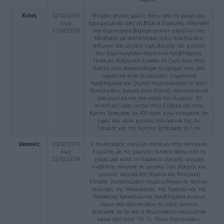
Χιόνη
12/02/2019
Ψυχρές αέριες μάζες πάνω από τη χώρα μας,
έως
προερχόμενες από τη Βόρεια Ευρώπη, οδήγησαν
17/02/2019
στη δημιουργία βαρομετρικών χαμηλών στη
Μεσόγειο με αποτέλεσμα πολύ θυελλώδεις
ανέμους και μεγάλα ύψη βροχής και χιονιού
που δημιούργησαν σημαντικά προβλήματα.
Τέσσερις άνθρωποι έχασαν τη ζωή τους στην
Κρήτη όταν παρασύρθηκε το όχημά τους από
ορμητικά νερά χειμάρρου. Σημαντικά
προβλήματα και ζημιές δημιούργησαν οι πολύ
θυελλώδεις άνεμοι στην Αττική, στα ανατολικά
ηπειρωτικά και στα νησιά του Αιγαίου. Το
συνολικό ύψος υετού στην Εύβοια και στην
Κρήτη ξεπέρασε τα 400 mm, ενώ εκτιμάται ότι
ύψος του νέου χιονιού στα ορεινά της Αν.
Στερεάς και της Κρήτης ξεπέρασε το 1 m.
Ωκεανίς
23/02/2019
Ο συνδυασμός υψηλών πιέσεων στην Κεντρική
έως
Ευρώπη με τις χαμηλές πιέσεις πάνω από τη
25/02/2019
χώρα μας κατά τη διάρκεια ισχυρής ψυχρής
εισβολής οδήγησε σε μεγάλα ύψη βροχής και
χιονιού, αρχικά στη Βόρεια και Κεντρική
Ελλάδα. Χιονοπτώσεις σημειώθηκαν σε πεδινές
περιοχές της Μακεδονίας, της Θράκης και της
Θεσσαλίας προκαλώντας προβλήματα κυρίως
όμως στα ορεινά όπου το ύψος χιονιού
ξεπέρασε τα 2μ και η θεμοκρασία υποχώρησε
κάτω από τους -10 °C. Πολύ θυελλώδεις