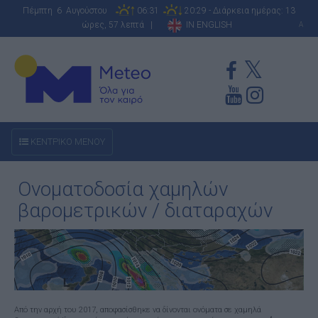
Πέμπτη 6 Αυγούστου
06:31
20:29 - Διάρκεια ημέρας: 13
ώρες, 57 λεπτά |
IN ENGLISH
A
ΚΕΝΤΡΙΚΟ ΜΕΝΟΥ
Ονοματοδοσία χαμηλών
βαρομετρικών / διαταραχών
Από την αρχή του 2017, αποφασίσθηκε να δίνονται ονόματα σε χαμηλά