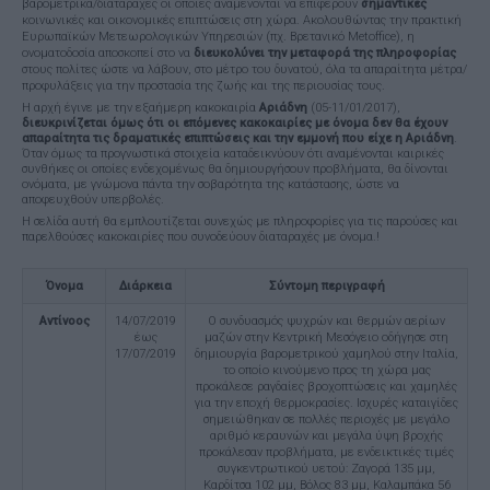
βαρομετρικά/διαταραχές οι οποίες αναμένονται να επιφέρουν
σημαντικές
κοινωνικές και οικονομικές επιπτώσεις στη χώρα. Ακολουθώντας την πρακτική
Ευρωπαϊκών Μετεωρολογικών Υπηρεσιών (πχ. Βρετανικό Metoffice), η
ονοματοδοσία αποσκοπεί στο να
διευκολύνει την μεταφορά της πληροφορίας
στους πολίτες ώστε να λάβουν, στο μέτρο του δυνατού, όλα τα απαραίτητα μέτρα/
προφυλάξεις για την προστασία της ζωής και της περιουσίας τους.
Η αρχή έγινε με την εξαήμερη κακοκαιρία
Αριάδνη
(05-11/01/2017),
διευκρινίζεται όμως ότι οι επόμενες κακοκαιρίες με όνομα δεν θα έχουν
απαραίτητα τις δραματικές επιπτώσεις και την εμμονή που είχε η Αριάδνη
.
Όταν όμως τα προγνωστικά στοιχεία καταδεικνύουν ότι αναμένονται καιρικές
συνθήκες οι οποίες ενδεχομένως θα δημιουργήσουν προβλήματα, θα δίνονται
ονόματα, με γνώμονα πάντα την σοβαρότητα της κατάστασης, ώστε να
αποφευχθούν υπερβολές.
Η σελίδα αυτή θα εμπλουτίζεται συνεχώς με πληροφορίες για τις παρούσες και
παρελθούσες κακοκαιρίες που συνοδεύουν διαταραχές με όνομα.!
Όνομα
Διάρκεια
Σύντομη περιγραφή
Αντίνοος
14/07/2019
Ο συνδυασμός ψυχρών και θερμών αερίων
έως
μαζών στην Κεντρική Μεσόγειο οδήγησε στη
17/07/2019
δημιουργία βαρομετρικού χαμηλού στην Ιταλία,
το οποίο κινούμενο προς τη χώρα μας
προκάλεσε ραγδαίες βροχοπτώσεις και χαμηλές
για την εποχή θερμοκρασίες. Ισχυρές καταιγίδες
σημειώθηκαν σε πολλές περιοχές με μεγάλο
αριθμό κεραυνών και μεγάλα ύψη βροχής
προκάλεσαν προβλήματα, με ενδεικτικές τιμές
συγκεντρωτικού υετού: Ζαγορά 135 μμ,
Καρδίτσα 102 μμ, Βόλος 83 μμ, Καλαμπάκα 56