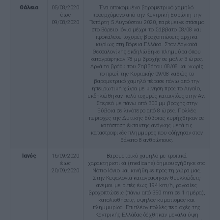
Θάλεια
05/08/2020
Ένα αποκομμένο βαρομετρικό χαμηλό
έως
προερχόμενο από την Κεντρική Ευρώπη την
09/08/2020
Τετάρτη 5 Αυγούστου 2020, παρέμεινε στάσιμο
στο Βόρειο Ιόνιο μέχρι το Σάββατο 08/08 και
προκάλεσε ισχυρές βροχοπτώσεις αρχικά
κυρίως στη Βόρεια Ελλάδα. Στον Λαγκαδά
Θεσσαλονίκης εκδηλώθηκε πλημμύρα όπου
καταγράφηκαν 78 μμ βροχής σε μόλις 3 ώρες.
Αργά το βράδυ του Σαββάτου 08/08 και νωρίς
το πρωί της Κυριακής 09/08 καθώς το
βαρομετρικό χαμηλό πέρασε πάνω από την
ηπειρωτική χώρα με κίνηση προς το Αιγαίο,
εκδηλώθηκαν πολύ ισχυρές καταιγίδες στην Αν.
Στερεά με πάνω από 300 μμ βροχής στην
Εύβοια σε λιγότερο από 8 ώρες. Πολλές
περιοχές της Δυτικής Εύβοιας κυρήχθηκαν σε
κατάσταση έκτακτης ανάγκης μετά τις
καταστροφικές πλημμύρες που οδήγησαν στον
θάνατο 8 ανθρώπους.
Ιανός
16/09/2020
Βαρομετρικό χαμηλό με τροπικά
έως
χαρακτηριστικά (medicane) δημιουργήθηκε στο
20/09/2020
Νότιο Ιόνιο και κινήθηκε προς τη χώρα μας.
Στην Κεφαλονιά καταγράφηκαν θυελλώδεις
ανέμοι με ριπές έως 194 km/h, ραγδαίες
βροχοπτώσεις (πάνω από 350 mm σε 1 ημέρα),
κατολισθήσεις, υψηλός κυματισμός και
πλημμυρίδα. Επιπλέον πολλές περιοχές της
Κεντρικής Ελλάδας δέχθηκαν μεγάλα ύψη