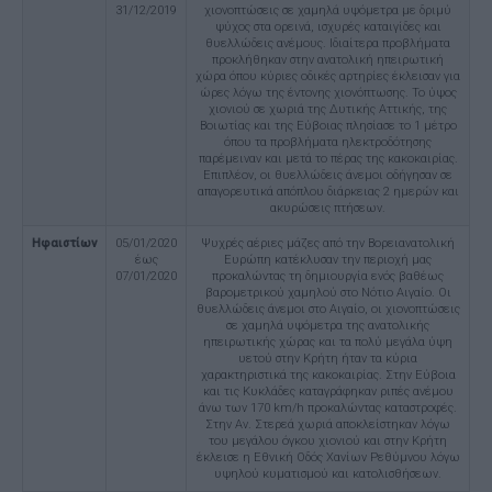
31/12/2019
χιονοπτώσεις σε χαμηλά υψόμετρα με δριμύ
ψύχος στα ορεινά, ισχυρές καταιγίδες και
θυελλώδεις ανέμους. Ιδιαίτερα προβλήματα
προκλήθηκαν στην ανατολική ηπειρωτική
χώρα όπου κύριες οδικές αρτηρίες έκλεισαν για
ώρες λόγω της έντονης χιονόπτωσης. Το ύψος
χιονιού σε χωριά της Δυτικής Αττικής, της
Βοιωτίας και της Εύβοιας πλησίασε το 1 μέτρο
όπου τα προβλήματα ηλεκτροδότησης
παρέμειναν και μετά το πέρας της κακοκαιρίας.
Επιπλέον, οι θυελλώδεις άνεμοι οδήγησαν σε
απαγορευτικά απόπλου διάρκειας 2 ημερών και
ακυρώσεις πτήσεων.
Ηφαιστίων
05/01/2020
Ψυχρές αέριες μάζες από την Βορειανατολική
έως
Ευρώπη κατέκλυσαν την περιοχή μας
07/01/2020
προκαλώντας τη δημιουργία ενός βαθέως
βαρομετρικού χαμηλού στο Νότιο Αιγαίο. Οι
θυελλώδεις άνεμοι στο Αιγαίο, οι χιονοπτώσεις
σε χαμηλά υψόμετρα της ανατολικής
ηπειρωτικής χώρας και τα πολύ μεγάλα ύψη
υετού στην Κρήτη ήταν τα κύρια
χαρακτηριστικά της κακοκαιρίας. Στην Εύβοια
και τις Κυκλάδες καταγράφηκαν ριπές ανέμου
άνω των 170 km/h προκαλώντας καταστροφές.
Στην Αν. Στερεά χωριά αποκλείστηκαν λόγω
του μεγάλου όγκου χιονιού και στην Κρήτη
έκλεισε η Εθνική Οδός Χανίων Ρεθύμνου λόγω
υψηλού κυματισμού και κατολισθήσεων.