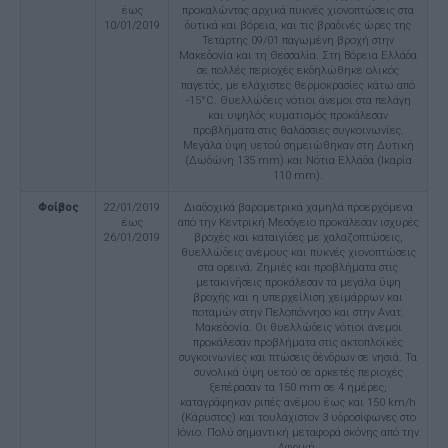
έως
προκαλώντας αρχικά πυκνές χιονοπτώσεις στα
10/01/2019
δυτικά και βόρεια, και τις βραδινές ώρες της
Τετάρτης 09/01 παγωμένη βροχή στην
Μακεδονία και τη Θεσσαλία. Στη Βόρεια Ελλάδα
σε πολλές περιοχές εκδηλώθηκε ολικός
παγετός, με ελάχιστες θερμοκρασίες κάτω από
-15°C. Θυελλώδεις νότιοι άνεμοι στα πελάγη
και υψηλός κυματισμός προκάλεσαν
προβλήματα στις θαλάσσιες συγκοινωνίες.
Μεγάλα ύψη υετού σημειώθηκαν στη Δυτική
(Δωδώνη 135 mm) και Νότια Ελλάδα (Ικαρία
110 mm).
Φοίβος
22/01/2019
Διαδοχικά βαρομετρικά χαμηλά προερχόμενα
έως
από την Κεντρική Μεσόγειο προκάλεσαν ισχυρές
26/01/2019
βροχές και καταιγίδες με χαλαζοπτώσεις,
θυελλώδεις ανέμους και πυκνές χιονοπτώσεις
στα ορεινά. Ζημιές και προβλήματα στις
μετακινήσεις προκάλεσαν τα μεγάλα ύψη
βροχής και η υπερχείλιση χειμάρρων και
ποταμών στην Πελοπόννησο και στην Ανατ.
Μακεδονία. Οι θυελλώδεις νότιοι άνεμοι
προκάλεσαν προβλήματα στις ακτοπλοϊκές
συγκοινωνίες και πτώσεις δένδρων σε νησιά. Τα
συνολικά ύψη υετού σε αρκετές περιοχές
ξεπέρασαν τα 150 mm σε 4 ημέρες,
καταγράφηκαν ριπές ανέμου έως και 150 km/h
(Κάρυστος) και τουλάχιστον 3 υδροσίφωνες στο
Ιόνιο. Πολύ σημαντική μεταφορά σκόνης από την
Αφρική.