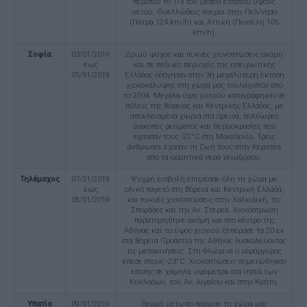
περίπου το 1/3 του μέσου ετήσιου ύψους
υετού. Θυελλώδεις άνεμοι στην Πελ/νησο
(Πάτρα 124 km/h) και Αττική (Πεντέλη 105
km/h).
Σοφία
03/01/2019
Δριμύ ψύχος και πυκνές χιονοπτώσεις ακόμη
έως
και σε πεδινές περιοχές της ηπειρωτικής
05/01/2019
Ελλάδας οδήγησαν στην 3η μεγαλύτερη έκταση
χιονοκάλυψης στη χώρα μας τουλάχιστον από
το 2004. Μεγάλα ύψη χιονιού καταγράφηκαν σε
πόλεις της Βόρειας και Κεντρικής Ελλάδας, με
αποκλεισμένα χωριά στα ορεινά, πολύωρες
διακοπές ρεύματος και θερμοκρασίες που
έφτασαν τους -22°C στη Μακεδονία. Τρεις
άνθρωποι έχασαν τη ζωή τους στην Κερατέα
από τα ορμητικά νερά χειμάρρου.
Τηλέμαχος
07/01/2019
Ψυχρή εισβολή επηρέασε όλη τη χώρα με
έως
ολικό παγετό στη Βόρεια και Κεντρική Ελλάδα,
08/01/2019
και πυκνές χιονοπτώσεις στην Χαλκιδική, τις
Σποράδες και την Αν. Στερεά. Χιονόστρωση
παρατηρήθηκε ακόμη και στο κέντρο της
Αθήνας και το ύψος χιονιού ξεπέρασε τα 20 εκ
στα Βόρεια Προάστια της Αθήνας δυσκολεύοντας
τις μετακινήσεις. Στη Φλώρινα ο υδράργυρος
έπεσε στους -23°C. Χιονοπτώσεις σημειώθηκαν
επίσης σε χαμηλά υψόμετρα στα νησιά των
Κυκλάδων, του Αν. Αιγαίου και στην Κρήτη.
Υπατία
09/01/2019
Θερμό μέτωπο σάρωσε τη χώρα μας