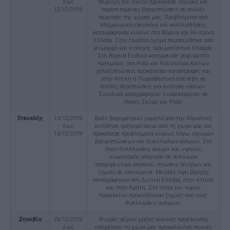
έως
περιοχή του Ιονίου προκάλεσε ισχυρές και
12/12/2019
παρατεταμένες βροχοπτώσεις σε πολλές
περιοχές της χώρας μας. Προβλήματα από
πλημμυρικά επεισόδια και κατολισθήσεις
καταγράφηκαν κυρίως στη Βόρεια και Κεντρική
Ελλάδα. Στην Ημαθία όχημα παρασύρθηκε από
χείμαρρο και ο οδηγός τραυματίστηκε ελαφρά.
Στη Βόρεια Εύβοια κατέρρευσε γέφυρα στο
Αρτεμίσιο, στη Ρόδο και Κουντούρα Χανίων
χαλαζοπτώσεις προκάλεσαν καταστροφές και
στην Αττική η Πυροσβεστική επενέβη σε
πολλές περιπτώσεις για άντληση υδάτων.
Συνολικά καταγράφηκαν 5 υδροσίφωνες σε
Ιθάκη, Σκύρο και Ρόδο.
Ετεοκλής
13/12/2019
Βαθύ βαρομετρικό χαμηλό από την Αδριατική
έως
κινήθηκε γρήγορα πάνω από τη χώρα μας και
14/12/2019
προκάλεσε προβλήματα κυρίως λόγω ισχυρών
βροχοπτώσεων και θυελλωδών ανέμων. Στο
Ιόνιο θυελλώδεις άνεμοι και υψηλός
κυματισμός οδήγησαν σε πολύωρα
απαγορευτικά απόπλου, πτώσεις δέντρων και
ζημιές σε πλεούμενα. Μεγάλα ύψη βροχής
καταγράφηκαν στη Δυτική Ελλάδα, στην Αττική
και στην Κρήτη. Στα νότια του νομού
Ηρακλείου προκλήθηκαν ζημιές από τους
θυελλώδεις ανέμους.
Ζηνοβία
29/12/2019
Ψυχρές αέριες μάζες πολικής προέλευσης
έως
επηρέασαν τη χώρα μας προκαλώντας πυκνές