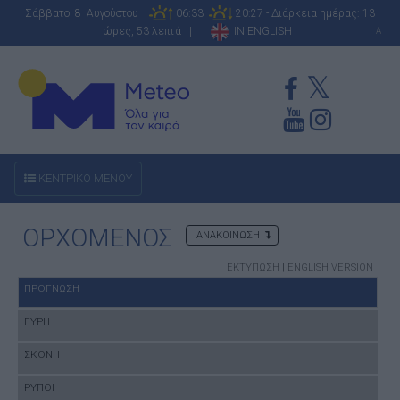
Σάββατο 8 Αυγούστου
06:33
20:27 - Διάρκεια ημέρας: 13
ώρες, 53 λεπτά |
IN ENGLISH
A
ΚΕΝΤΡΙΚΟ ΜΕΝΟΥ
ΟΡΧΟΜΕΝΟΣ
ΑΝΑΚΟΙΝΩΣΗ
ΕΚΤΥΠΩΣΗ
|
ENGLISH VERSION
ΠΡΟΓΝΩΣΗ
ΓΥΡΗ
ΣΚΟΝΗ
ΡΥΠΟΙ