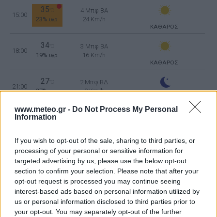
35
4 Μπφ BA
°C
15:00
23%
24 Km/h
υγρ.
ΚΑΘΑΡΟΣ
34
3 Μπφ BA
°C
18:00
19%
16 Km/h
υγρ.
ΚΑΘΑΡΟΣ
27
2 Μπφ ΒΔ
°C
21:00
27%
9 Km/h
υγρ.
ΚΑΘΑΡΟΣ
www.meteo.gr -
Do Not Process My Personal
ΤΕΤΑΡΤΗ
12
Ανατολή: 06:38 - Δύση 20:27
ΑΥΓΟΥΣΤΟΥ
Information
25
If you wish to opt-out of the sale, sharing to third parties, or
°C
3 Μπφ Δ
00:00
34%
16 Km/h
υγρ.
processing of your personal or sensitive information for
ΚΑΘΑΡΟΣ
targeted advertising by us, please use the below opt-out
section to confirm your selection. Please note that after your
opt-out request is processed you may continue seeing
23
°C
2 Μπφ Δ
03:00
interest-based ads based on personal information utilized by
41%
9 Km/h
υγρ.
ΚΑΘΑΡΟΣ
us or personal information disclosed to third parties prior to
your opt-out. You may separately opt-out of the further