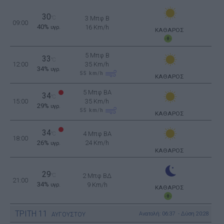
30
°C
3 Μπφ B
09:00
40%
16 Km/h
υγρ.
ΚΑΘΑΡΟΣ
5 Μπφ B
33
°C
12:00
35 Km/h
34%
υγρ.
55
km/h
ΚΑΘΑΡΟΣ
5 Μπφ BA
34
°C
15:00
35 Km/h
29%
υγρ.
55
km/h
ΚΑΘΑΡΟΣ
34
4 Μπφ BA
°C
18:00
26%
24 Km/h
υγρ.
ΚΑΘΑΡΟΣ
29
°C
2 Μπφ ΒΔ
21:00
34%
9 Km/h
υγρ.
ΚΑΘΑΡΟΣ
ΤΡΙΤΗ
11
Ανατολή: 06:37 - Δύση 20:28
ΑΥΓΟΥΣΤΟΥ