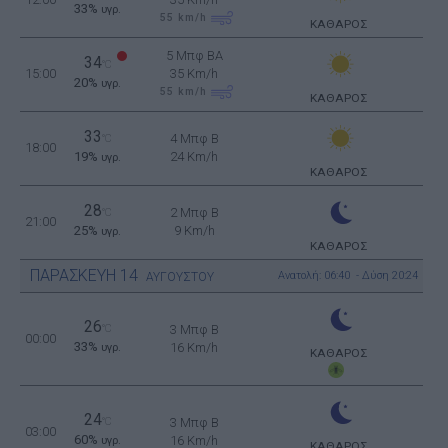
33%
υγρ.
55
km/h
ΚΑΘΑΡΟΣ
5 Μπφ BA
34
°C
15:00
35 Km/h
20%
υγρ.
55
km/h
ΚΑΘΑΡΟΣ
33
4 Μπφ B
°C
18:00
19%
24 Km/h
υγρ.
ΚΑΘΑΡΟΣ
28
2 Μπφ B
°C
21:00
25%
9 Km/h
υγρ.
ΚΑΘΑΡΟΣ
ΠΑΡΑΣΚΕΥΗ
14
Ανατολή: 06:40 - Δύση 20:24
ΑΥΓΟΥΣΤΟΥ
26
°C
3 Μπφ B
00:00
33%
16 Km/h
υγρ.
ΚΑΘΑΡΟΣ
24
°C
3 Μπφ B
03:00
60%
16 Km/h
υγρ.
ΚΑΘΑΡΟΣ