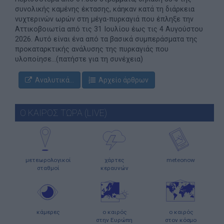
συνολικής καμένης έκτασης, κάηκαν κατά τη διάρκεια
νυχτερινών ωρών στη μέγα-πυρκαγιά που έπληξε την
Αττικοβοιωτία από τις 31 Ιουλίου έως τις 4 Αυγούστου
2026. Αυτό είναι ένα από τα βασικά συμπεράσματα της
προκαταρκτικής ανάλυσης της πυρκαγιάς που
υλοποίησε...(πατήστε για τη συνέχεια)
Αναλυτικά...
Αρχείο άρθρων
Ο ΚΑΙΡΟΣ ΤΩΡΑ (LIVE)
μετεωρολογικοί
χάρτες
meteonow
σταθμοί
κεραυνών
κάμερες
ο καιρός
ο καιρός
στην Ευρώπη
στον κόσμο