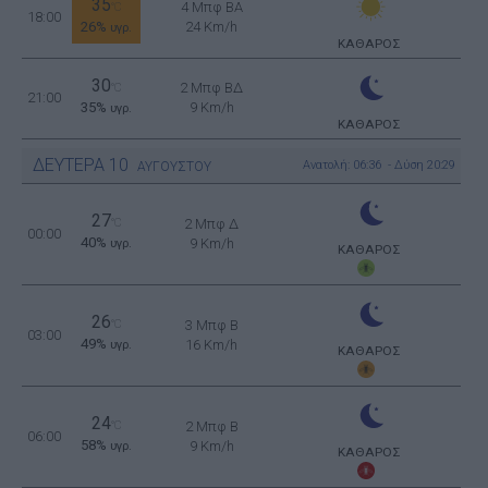
35
4 Μπφ BA
°C
18:00
26%
24 Km/h
υγρ.
ΚΑΘΑΡΟΣ
30
2 Μπφ ΒΔ
°C
21:00
35%
9 Km/h
υγρ.
ΚΑΘΑΡΟΣ
ΔΕΥΤΕΡΑ
10
Ανατολή: 06:36 - Δύση 20:29
ΑΥΓΟΥΣΤΟΥ
27
°C
2 Μπφ Δ
00:00
40%
9 Km/h
υγρ.
ΚΑΘΑΡΟΣ
26
°C
3 Μπφ B
03:00
49%
16 Km/h
υγρ.
ΚΑΘΑΡΟΣ
24
°C
2 Μπφ B
06:00
58%
9 Km/h
υγρ.
ΚΑΘΑΡΟΣ