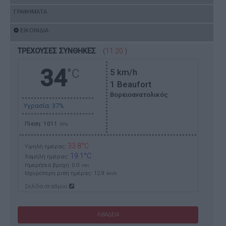
ΓΡΑΦΗΜΑΤΑ
ΕΙΚΟΝΙΔΙΑ
ΤΡΕΧΟΥΣΕΣ ΣΥΝΘΗΚΕΣ
(
11:20
)
34
°C
5
km/h
1 Beaufort
Βορειοανατολικός
Υγρασία: 37%
Πίεση: 1011
hPa
33.8°C
Υψηλή ημέρας:
19.1°C
Χαμηλή ημέρας:
Ημερήσια βροχή: 0.0
mm
Ισχυρότερη ριπή ημέρας:
12.9
km/h
Σελίδα σταθμού
ΛΙΒΑΔΕΙΑ