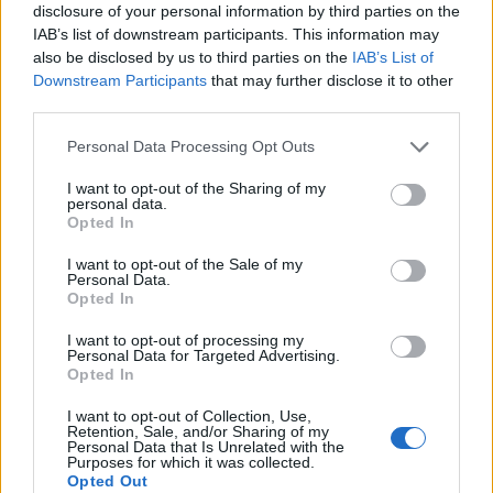
disclosure of your personal information by third parties on the
22
°C
2 Μπφ Δ
IAB’s list of downstream participants. This information may
06:00
43%
9 Km/h
υγρ.
also be disclosed by us to third parties on the
IAB’s List of
ΚΑΘΑΡΟΣ
Downstream Participants
that may further disclose it to other
third parties.
29
2 Μπφ B
°C
09:00
30%
9 Km/h
υγρ.
Personal Data Processing Opt Outs
ΚΑΘΑΡΟΣ
I want to opt-out of the Sharing of my
35
personal data.
4 Μπφ BA
°C
12:00
Opted In
25%
24 Km/h
υγρ.
ΚΑΘΑΡΟΣ
I want to opt-out of the Sale of my
Personal Data.
36
4 Μπφ BA
°C
15:00
Opted In
22%
24 Km/h
υγρ.
ΚΑΘΑΡΟΣ
I want to opt-out of processing my
Personal Data for Targeted Advertising.
35
3 Μπφ BA
°C
Opted In
18:00
19%
16 Km/h
υγρ.
ΚΑΘΑΡΟΣ
I want to opt-out of Collection, Use,
Retention, Sale, and/or Sharing of my
28
Personal Data that Is Unrelated with the
2 Μπφ B
°C
21:00
Purposes for which it was collected.
29%
9 Km/h
υγρ.
Opted Out
ΚΑΘΑΡΟΣ