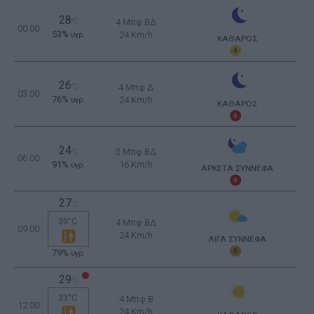
28
°C
4 Μπφ ΒΔ
00:00
53%
24 Km/h
υγρ.
ΚΑΘΑΡΟΣ
26
°C
4 Μπφ Δ
03:00
76%
24 Km/h
υγρ.
ΚΑΘΑΡΟΣ
24
3 Μπφ ΒΔ
°C
06:00
91%
16 Km/h
υγρ.
ΑΡΚΕΤΑ ΣΥΝΝΕΦΑ
27
°C
30°C
4 Μπφ ΒΔ
09:00
24 Km/h
ΛΙΓΑ ΣΥΝΝΕΦΑ
79%
υγρ.
29
°C
33°C
4 Μπφ B
12:00
24 Km/h