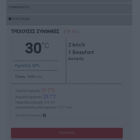
ΓΡΑΦΗΜΑΤΑ
ΕΙΚΟΝΙΔΙΑ
ΤΡΕΧΟΥΣΕΣ ΣΥΝΘΗΚΕΣ
(
19:10
)
30
°C
2
km/h
1 Beaufort
Δυτικός
Υγρασία: 63%
Πίεση: 1009
hPa
31.7°C
Υψηλή ημέρας:
23.7°C
Χαμηλή ημέρας:
Ημερήσια βροχή: 0.0
mm
Ισχυρότερη ριπή ημέρας:
17.7
km/h
Σελίδα σταθμού
ΡΕΘΥΜΝΟ