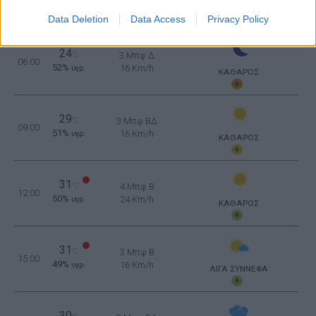
47%
16 Km/h
υγρ.
ΚΑΘΑΡΟΣ
Data Deletion
Data Access
Privacy Policy
24
°C
3 Μπφ Δ
06:00
52%
16 Km/h
υγρ.
ΚΑΘΑΡΟΣ
29
°C
3 Μπφ ΒΔ
09:00
51%
16 Km/h
υγρ.
ΚΑΘΑΡΟΣ
31
°C
4 Μπφ B
12:00
50%
24 Km/h
υγρ.
ΚΑΘΑΡΟΣ
31
°C
3 Μπφ B
15:00
49%
16 Km/h
υγρ.
ΛΙΓΑ ΣΥΝΝΕΦΑ