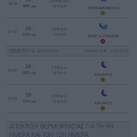
30
°C
3 Μπφ ΒΔ
18:00
48%
16 Km/h
υγρ.
ΣΥΝΝΕΦΙΑΣΜΕΝΟΣ
26
2 Μπφ Δ
°C
21:00
61%
9 Km/h
υγρ.
ΑΡΚΕΤΑ ΣΥΝΝΕΦΑ
ΠΕΜΠΤΗ
13
Ανατολή: 06:39 - Δύση 20:13
ΑΥΓΟΥΣΤΟΥ
26
°C
3 Μπφ Δ
00:00
55%
16 Km/h
υγρ.
ΚΑΘΑΡΟΣ
26
°C
3 Μπφ Δ
03:00
55%
16 Km/h
υγρ.
ΚΑΘΑΡΟΣ
ΑΠΟΚΛΙΣΗ ΘΕΡΜΟΚΡΑΣΙΑΣ ΓΙΑ 7Η-9Η
ΗΜΕΡΑ ΚΑΙ 10Η-12Η ΗΜΕΡΑ