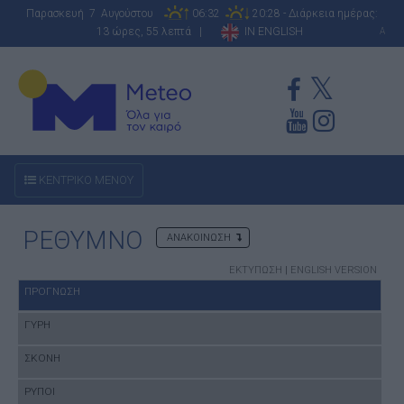
Παρασκευή 7 Αυγούστου
06:32
20:28 - Διάρκεια ημέρας:
13 ώρες, 55 λεπτά |
IN ENGLISH
A
ΚΕΝΤΡΙΚΟ ΜΕΝΟΥ
ΡΕΘΥΜΝΟ
ΑΝΑΚΟΙΝΩΣΗ
ΕΚΤΥΠΩΣΗ
|
ENGLISH VERSION
ΠΡΟΓΝΩΣΗ
ΓΥΡΗ
ΣΚΟΝΗ
ΡΥΠΟΙ