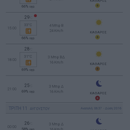
ΚΑΘΑΡΟΣ
66%
υγρ.
29
°C
33°C
4 Μπφ B
15:00
24 Km/h
ΚΑΘΑΡΟΣ
66%
υγρ.
28
°C
31°C
3 Μπφ ΒΔ
18:00
16 Km/h
ΚΑΘΑΡΟΣ
69%
υγρ.
25
°C
3 Μπφ Δ
21:00
69%
16 Km/h
υγρ.
ΚΑΘΑΡΟΣ
ΤΡΙΤΗ
11
Ανατολή: 06:37 - Δύση 20:16
ΑΥΓΟΥΣΤΟΥ
26
°C
3 Μπφ Δ
00:00
58%
16 Km/h
υγρ.