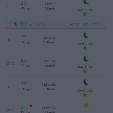
28
°C
3 Μπφ Δ
21:00
39%
16 Km/h
υγρ.
ΚΑΘΑΡΟΣ
ΚΥΡΙΑΚΗ
9
Ανατολή: 06:36 - Δύση 20:18
ΑΥΓΟΥΣΤΟΥ
29
°C
4 Μπφ ΒΔ
00:00
39%
24 Km/h
υγρ.
ΚΑΘΑΡΟΣ
28
°C
3 Μπφ ΒΔ
03:00
44%
16 Km/h
υγρ.
ΚΑΘΑΡΟΣ
27
°C
3 Μπφ ΒΔ
06:00
50%
16 Km/h
υγρ.
ΚΑΘΑΡΟΣ
31
°C
4 Μπφ ΒΔ
09:00
43%
24 Km/h
υγρ.