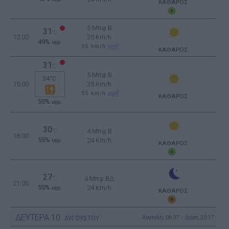
ΚΑΘΑΡΟΣ
5 Μπφ B
31
°C
12:00
35 Km/h
49%
υγρ.
55
km/h
ΚΑΘΑΡΟΣ
31
°C
5 Μπφ B
34°C
15:00
35 Km/h
55
km/h
ΚΑΘΑΡΟΣ
55%
υγρ.
30
°C
4 Μπφ B
18:00
55%
24 Km/h
υγρ.
ΚΑΘΑΡΟΣ
27
°C
4 Μπφ ΒΔ
21:00
55%
24 Km/h
υγρ.
ΚΑΘΑΡΟΣ
ΔΕΥΤΕΡΑ
10
Ανατολή: 06:37 - Δύση 20:17
ΑΥΓΟΥΣΤΟΥ