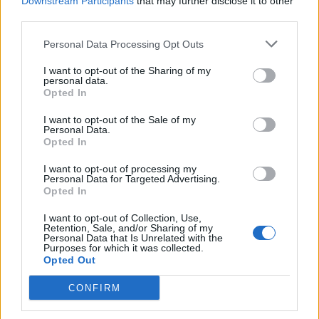
Downstream Participants
that may further disclose it to other
33°C
4 Μπφ B
15:00
third parties.
24 Km/h
ΚΑΘΑΡΟΣ
60%
υγρ.
Personal Data Processing Opt Outs
28
°C
I want to opt-out of the Sharing of my
31°C
personal data.
3 Μπφ ΒΔ
18:00
Opted In
16 Km/h
ΚΑΘΑΡΟΣ
64%
υγρ.
I want to opt-out of the Sale of my
Personal Data.
Opted In
26
°C
3 Μπφ Δ
21:00
67%
16 Km/h
υγρ.
I want to opt-out of processing my
ΚΑΘΑΡΟΣ
Personal Data for Targeted Advertising.
Opted In
ΤΕΤΑΡΤΗ
12
Ανατολή: 06:38 - Δύση 20:15
ΑΥΓΟΥΣΤΟΥ
I want to opt-out of Collection, Use,
Retention, Sale, and/or Sharing of my
Personal Data that Is Unrelated with the
26
°C
3 Μπφ Δ
Purposes for which it was collected.
00:00
54%
16 Km/h
υγρ.
Opted Out
ΚΑΘΑΡΟΣ
CONFIRM
26
°C
3 Μπφ Δ
03:00