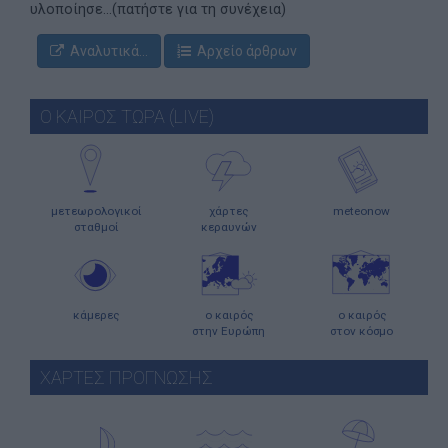
υλοποίησε...(πατήστε για τη συνέχεια)
Αναλυτικά...
Αρχείο άρθρων
Ο ΚΑΙΡΟΣ ΤΩΡΑ (LIVE)
μετεωρολογικοί
χάρτες
meteonow
σταθμοί
κεραυνών
κάμερες
ο καιρός
ο καιρός
στην Ευρώπη
στον κόσμο
ΧΑΡΤΕΣ ΠΡΟΓΝΩΣΗΣ