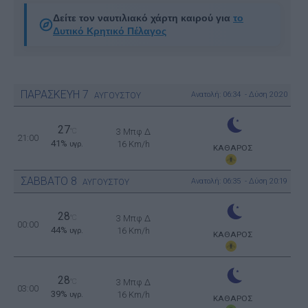
Δείτε τον ναυτιλιακό χάρτη καιρού για
το
Δυτικό Κρητικό Πέλαγος
ΠΑΡΑΣΚΕΥΗ
7
Ανατολή: 06:34 - Δύση 20:20
ΑΥΓΟΥΣΤΟΥ
27
°C
3 Μπφ Δ
21:00
41%
16 Km/h
υγρ.
ΚΑΘΑΡΟΣ
ΣΑΒΒΑΤΟ
8
Ανατολή: 06:35 - Δύση 20:19
ΑΥΓΟΥΣΤΟΥ
28
°C
3 Μπφ Δ
00:00
44%
16 Km/h
υγρ.
ΚΑΘΑΡΟΣ
28
°C
3 Μπφ Δ
03:00
39%
16 Km/h
υγρ.
ΚΑΘΑΡΟΣ