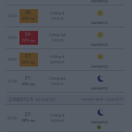
ΚΑΘΑΡΟΣ
38
2 Μπφ B
°C
12:00
22%
9 Km/h
υγρ.
ΚΑΘΑΡΟΣ
39
2 Μπφ ΝΔ
°C
15:00
23%
9 Km/h
υγρ.
ΚΑΘΑΡΟΣ
37
4 Μπφ B
°C
18:00
22%
24 Km/h
υγρ.
ΚΑΘΑΡΟΣ
31
2 Μπφ ΒΔ
°C
21:00
30%
9 Km/h
υγρ.
ΚΑΘΑΡΟΣ
ΣΑΒΒΑΤΟ
8
Ανατολή: 06:34 - Δύση 20:17
ΑΥΓΟΥΣΤΟΥ
27
°C
3 Μπφ B
00:00
38%
16 Km/h
υγρ.
ΚΑΘΑΡΟΣ