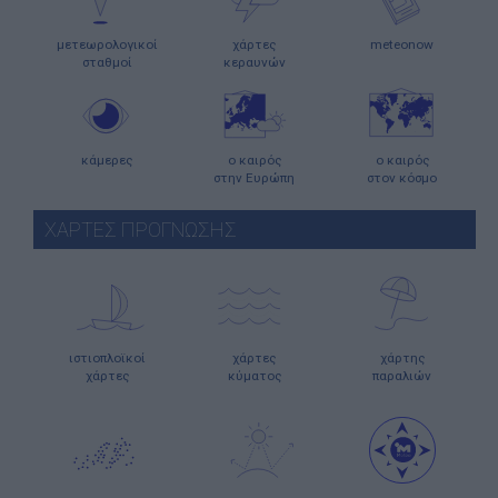
μετεωρολογικοί
χάρτες
meteonow
σταθμοί
κεραυνών
κάμερες
ο καιρός
ο καιρός
στην Ευρώπη
στον κόσμο
ΧΑΡΤΕΣ ΠΡΟΓΝΩΣΗΣ
ιστιοπλοϊκοί
χάρτες
χάρτης
χάρτες
κύματος
παραλιών