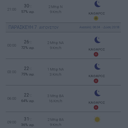
30
°C
2 Μπφ N
21:00
57%
9 Km/h
υγρ.
ΚΑΘΑΡΟΣ
ΠΑΡΑΣΚΕΥΗ
7
Ανατολή: 06:34 - Δύση 20:18
ΑΥΓΟΥΣΤΟΥ
26
°C
2 Μπφ NA
00:00
72%
9 Km/h
υγρ.
ΚΑΘΑΡΟΣ
22
°C
1 Μπφ NA
03:00
75%
3 Km/h
υγρ.
ΚΑΘΑΡΟΣ
22
°C
3 Μπφ BA
06:00
64%
16 Km/h
υγρ.
ΚΑΘΑΡΟΣ
31
2 Μπφ BA
°C
09:00
36%
9 Km/h
υγρ.