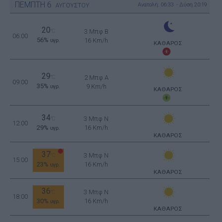
ΠΕΜΠΤΗ
6
Ανατολή: 06:33 - Δύση 20:19
ΑΥΓΟΥΣΤΟΥ
20
°C
3 Μπφ B
06:00
56%
16 Km/h
υγρ.
ΚΑΘΑΡΟΣ
29
°C
2 Μπφ Α
09:00
35%
9 Km/h
υγρ.
ΚΑΘΑΡΟΣ
34
3 Μπφ N
°C
12:00
29%
16 Km/h
υγρ.
ΚΑΘΑΡΟΣ
37
3 Μπφ N
°C
15:00
23%
16 Km/h
υγρ.
ΚΑΘΑΡΟΣ
36
3 Μπφ N
°C
18:00
30%
16 Km/h
υγρ.
ΚΑΘΑΡΟΣ