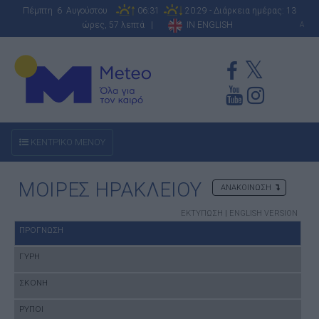
Πέμπτη 6 Αυγούστου
06:31
20:29 - Διάρκεια ημέρας: 13
ώρες, 57 λεπτά |
IN ENGLISH
A
ΚΕΝΤΡΙΚΟ ΜΕΝΟΥ
ΜΟΙΡΕΣ ΗΡΑΚΛΕΙΟΥ
ΑΝΑΚΟΙΝΩΣΗ
ΕΚΤΥΠΩΣΗ
|
ENGLISH VERSION
ΠΡΟΓΝΩΣΗ
ΓΥΡΗ
ΣΚΟΝΗ
ΡΥΠΟΙ