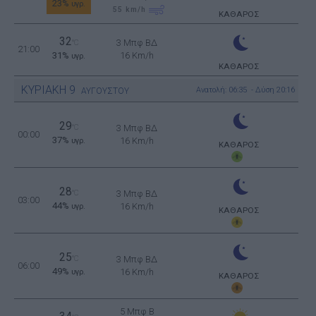
23%
υγρ.
55
km/h
ΚΑΘΑΡΟΣ
32
3 Μπφ ΒΔ
°C
21:00
31%
16 Km/h
υγρ.
ΚΑΘΑΡΟΣ
ΚΥΡΙΑΚΗ
9
Ανατολή: 06:35 - Δύση 20:16
ΑΥΓΟΥΣΤΟΥ
29
°C
3 Μπφ ΒΔ
00:00
37%
16 Km/h
υγρ.
ΚΑΘΑΡΟΣ
28
°C
3 Μπφ ΒΔ
03:00
44%
16 Km/h
υγρ.
ΚΑΘΑΡΟΣ
25
°C
3 Μπφ ΒΔ
06:00
49%
16 Km/h
υγρ.
ΚΑΘΑΡΟΣ
5 Μπφ B