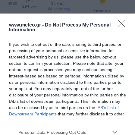
34
°C
09:00
35 Km/h
29%
υγρ.
55
km/h
ΚΑΘΑΡΟΣ
5 Μπφ B
38
°C
www.meteo.gr -
Do Not Process My Personal
12:00
35 Km/h
19%
υγρ.
Information
55
km/h
ΚΑΘΑΡΟΣ
5 Μπφ B
If you wish to opt-out of the sale, sharing to third parties, or
39
°C
15:00
35 Km/h
processing of your personal or sensitive information for
22%
υγρ.
55
km/h
ΚΑΘΑΡΟΣ
targeted advertising by us, please use the below opt-out
section to confirm your selection. Please note that after your
5 Μπφ B
35
°C
opt-out request is processed you may continue seeing
18:00
35 Km/h
29%
υγρ.
interest-based ads based on personal information utilized by
55
km/h
ΚΑΘΑΡΟΣ
us or personal information disclosed to third parties prior to
5 Μπφ B
your opt-out. You may separately opt-out of the further
32
°C
21:00
35 Km/h
disclosure of your personal information by third parties on the
38%
υγρ.
55
km/h
ΚΑΘΑΡΟΣ
IAB’s list of downstream participants. This information may
also be disclosed by us to third parties on the
IAB’s List of
ΔΕΥΤΕΡΑ
10
Ανατολή: 06:36 - Δύση 20:15
ΑΥΓΟΥΣΤΟΥ
Downstream Participants
that may further disclose it to other
third parties.
31
°C
4 Μπφ B
00:00
43%
24 Km/h
Personal Data Processing Opt Outs
υγρ.
ΚΑΘΑΡΟΣ