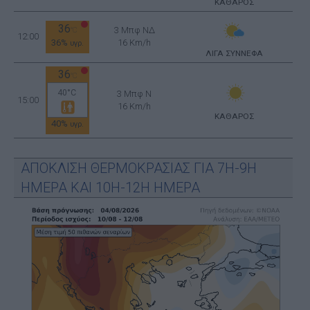
ΚΑΘΑΡΟΣ
36
3 Μπφ ΝΔ
°C
12:00
36%
16 Km/h
υγρ.
ΛΙΓΑ ΣΥΝΝΕΦΑ
36
°C
40°C
3 Μπφ N
15:00
16 Km/h
ΚΑΘΑΡΟΣ
40%
υγρ.
ΑΠΟΚΛΙΣΗ ΘΕΡΜΟΚΡΑΣΙΑΣ ΓΙΑ 7Η-9Η
ΗΜΕΡΑ ΚΑΙ 10Η-12Η ΗΜΕΡΑ