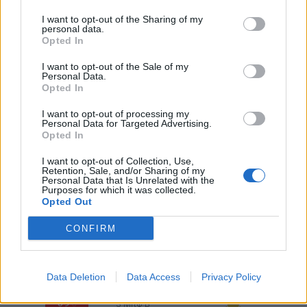
I want to opt-out of the Sharing of my
personal data.
31
4 Μπφ B
°C
Opted In
03:00
39%
24 Km/h
υγρ.
ΚΑΘΑΡΟΣ
I want to opt-out of the Sale of my
Personal Data.
Opted In
29
°C
4 Μπφ B
06:00
49%
24 Km/h
υγρ.
ΚΑΘΑΡΟΣ
I want to opt-out of processing my
Personal Data for Targeted Advertising.
Opted In
36
4 Μπφ B
°C
09:00
I want to opt-out of Collection, Use,
30%
24 Km/h
υγρ.
Retention, Sale, and/or Sharing of my
ΚΑΘΑΡΟΣ
Personal Data that Is Unrelated with the
Purposes for which it was collected.
42
Opted Out
4 Μπφ B
°C
12:00
18%
24 Km/h
υγρ.
ΚΑΘΑΡΟΣ
CONFIRM
42
4 Μπφ B
°C
15:00
18%
24 Km/h
υγρ.
Data Deletion
Data Access
Privacy Policy
ΚΑΘΑΡΟΣ
39
3 Μπφ B
°C