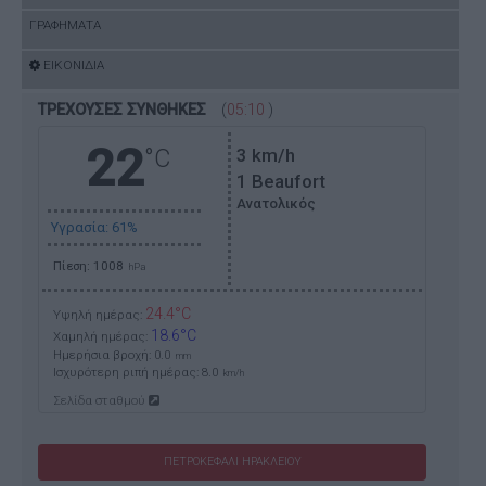
ΓΡΑΦΗΜΑΤΑ
ΕΙΚΟΝΙΔΙΑ
ΤΡΕΧΟΥΣΕΣ ΣΥΝΘΗΚΕΣ
(
05:10
)
22
°C
3
km/h
1 Beaufort
Ανατολικός
Υγρασία: 61%
Πίεση: 1008
hPa
24.4°C
Υψηλή ημέρας:
18.6°C
Χαμηλή ημέρας:
Ημερήσια βροχή: 0.0
mm
Ισχυρότερη ριπή ημέρας:
8.0
km/h
Σελίδα σταθμού
ΠΕΤΡΟΚΕΦΑΛΙ ΗΡΑΚΛΕΙΟΥ