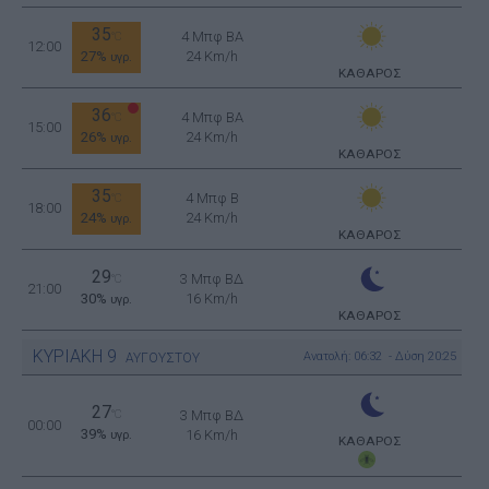
35
4 Μπφ BA
°C
12:00
27%
24 Km/h
υγρ.
ΚΑΘΑΡΟΣ
36
4 Μπφ BA
°C
15:00
26%
24 Km/h
υγρ.
ΚΑΘΑΡΟΣ
35
4 Μπφ B
°C
18:00
24%
24 Km/h
υγρ.
ΚΑΘΑΡΟΣ
29
3 Μπφ ΒΔ
°C
21:00
30%
16 Km/h
υγρ.
ΚΑΘΑΡΟΣ
ΚΥΡΙΑΚΗ
9
Ανατολή: 06:32 - Δύση 20:25
ΑΥΓΟΥΣΤΟΥ
27
°C
3 Μπφ ΒΔ
00:00
39%
16 Km/h
υγρ.
ΚΑΘΑΡΟΣ