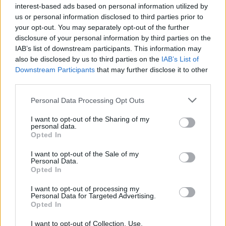
interest-based ads based on personal information utilized by
29
4 Μπφ B
°C
21:00
us or personal information disclosed to third parties prior to
18%
24 Km/h
υγρ.
your opt-out. You may separately opt-out of the further
ΚΑΘΑΡΟΣ
disclosure of your personal information by third parties on the
ΤΕΤΑΡΤΗ
12
Ανατολή: 06:35 - Δύση 20:22
ΑΥΓΟΥΣΤΟΥ
IAB’s list of downstream participants. This information may
also be disclosed by us to third parties on the
IAB’s List of
27
3 Μπφ B
°C
00:00
Downstream Participants
that may further disclose it to other
19%
16 Km/h
υγρ.
third parties.
ΚΑΘΑΡΟΣ
Personal Data Processing Opt Outs
26
°C
3 Μπφ B
03:00
38%
16 Km/h
υγρ.
I want to opt-out of the Sharing of my
ΚΑΘΑΡΟΣ
personal data.
Opted In
26
I want to opt-out of the Sale of my
°C
4 Μπφ B
06:00
Personal Data.
42%
24 Km/h
υγρ.
ΚΑΘΑΡΟΣ
Opted In
I want to opt-out of processing my
5 Μπφ B
29
Personal Data for Targeted Advertising.
°C
09:00
35 Km/h
Opted In
36%
υγρ.
55
km/h
ΚΑΘΑΡΟΣ
I want to opt-out of Collection, Use,