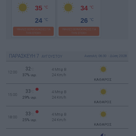
35
34
°C
°C
24
26
°C
°C
ΥΨΗΛΕΣ ΘΕΡΜΟΚΡΑΣΙΕΣ ΓΙΑ
ΥΨΗΛΕΣ ΘΕΡΜΟΚΡΑΣΙΕΣ ΓΙΑ
ΤΗΝ ΕΠΟΧΗ
ΤΗΝ ΕΠΟΧΗ
ΠΑΡΑΣΚΕΥΗ
7
Ανατολή: 06:30 - Δύση 20:28
ΑΥΓΟΥΣΤΟΥ
32
4 Μπφ B
°C
12:00
37%
24 Km/h
υγρ.
ΚΑΘΑΡΟΣ
33
4 Μπφ B
°C
15:00
29%
24 Km/h
υγρ.
ΚΑΘΑΡΟΣ
33
4 Μπφ B
°C
18:00
25%
24 Km/h
υγρ.
ΚΑΘΑΡΟΣ