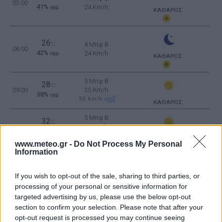
03:00
41%
24 Km/h
υγρ.
ΚΑΘΑΡΟΣ
26
°C
4 Μπφ B
06:00
42%
24 Km/h
υγρ.
ΚΑΘΑΡΟΣ
5 Μπφ B
28
°C
09:00
35 Km/h
38%
υγρ.
55
km/h
ΚΑΘΑΡΟΣ
5 Μπφ B
32
°C
12:00
35 Km/h
25%
υγρ.
55
km/h
ΚΑΘΑΡΟΣ
www.meteo.gr -
Do Not Process My Personal
Information
5 Μπφ B
34
°C
15:00
35 Km/h
12%
υγρ.
55
km/h
If you wish to opt-out of the sale, sharing to third parties, or
ΚΑΘΑΡΟΣ
processing of your personal or sensitive information for
5 Μπφ B
33
°C
targeted advertising by us, please use the below opt-out
18:00
35 Km/h
15%
υγρ.
section to confirm your selection. Please note that after your
55
km/h
ΚΑΘΑΡΟΣ
opt-out request is processed you may continue seeing