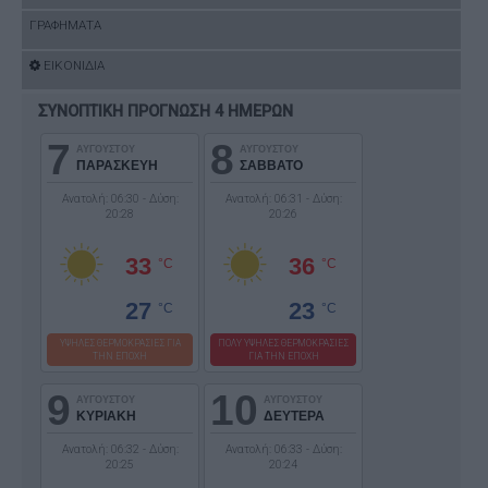
ΓΡΑΦΗΜΑΤΑ
ΕΙΚΟΝΙΔΙΑ
ΣΥΝΟΠΤΙΚΗ ΠΡΟΓΝΩΣΗ 4 ΗΜΕΡΩΝ
7
8
ΑΥΓΟΥΣΤΟΥ
ΑΥΓΟΥΣΤΟΥ
ΠΑΡΑΣΚΕΥΗ
ΣΑΒΒΑΤΟ
Ανατολή: 06:30 - Δύση:
Ανατολή: 06:31 - Δύση:
20:28
20:26
33
36
°C
°C
27
23
°C
°C
ΥΨΗΛΕΣ ΘΕΡΜΟΚΡΑΣΙΕΣ ΓΙΑ
ΠΟΛΥ ΥΨΗΛΕΣ ΘΕΡΜΟΚΡΑΣΙΕΣ
ΤΗΝ ΕΠΟΧΗ
ΓΙΑ ΤΗΝ ΕΠΟΧΗ
9
10
ΑΥΓΟΥΣΤΟΥ
ΑΥΓΟΥΣΤΟΥ
ΚΥΡΙΑΚΗ
ΔΕΥΤΕΡΑ
Ανατολή: 06:32 - Δύση:
Ανατολή: 06:33 - Δύση:
20:25
20:24