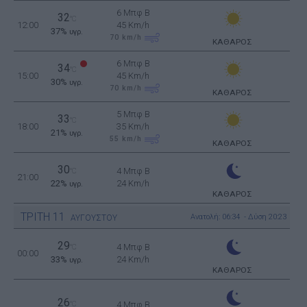
6 Μπφ B
32
°C
12:00
45 Km/h
37%
υγρ.
70
km/h
ΚΑΘΑΡΟΣ
6 Μπφ B
34
°C
15:00
45 Km/h
30%
υγρ.
70
km/h
ΚΑΘΑΡΟΣ
5 Μπφ B
33
°C
18:00
35 Km/h
21%
υγρ.
55
km/h
ΚΑΘΑΡΟΣ
30
4 Μπφ B
°C
21:00
22%
24 Km/h
υγρ.
ΚΑΘΑΡΟΣ
ΤΡΙΤΗ
11
Ανατολή: 06:34 - Δύση 20:23
ΑΥΓΟΥΣΤΟΥ
29
4 Μπφ B
°C
00:00
33%
24 Km/h
υγρ.
ΚΑΘΑΡΟΣ
26
°C
4 Μπφ B