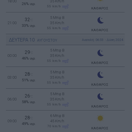
18:00
35 Km/h
26%
υγρ.
55
km/h
ΚΑΘΑΡΟΣ
5 Μπφ B
32
°C
21:00
35 Km/h
33%
υγρ.
55
km/h
ΚΑΘΑΡΟΣ
ΔΕΥΤΕΡΑ
10
Ανατολή: 06:33 - Δύση 20:24
ΑΥΓΟΥΣΤΟΥ
5 Μπφ B
29
°C
00:00
35 Km/h
46%
υγρ.
55
km/h
ΚΑΘΑΡΟΣ
5 Μπφ B
28
°C
03:00
35 Km/h
51%
υγρ.
55
km/h
ΚΑΘΑΡΟΣ
5 Μπφ B
26
°C
06:00
35 Km/h
58%
υγρ.
55
km/h
ΚΑΘΑΡΟΣ
6 Μπφ B
28
°C
09:00
45 Km/h
49%
υγρ.
70
km/h
ΚΑΘΑΡΟΣ