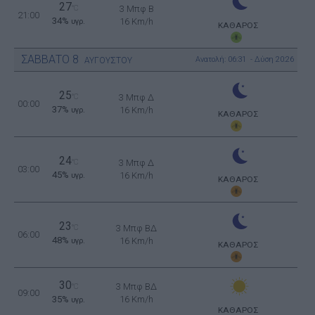
27
°C
3 Μπφ B
21:00
34%
16 Km/h
υγρ.
ΚΑΘΑΡΟΣ
ΣΑΒΒΑΤΟ
8
Ανατολή: 06:31 - Δύση 20:26
ΑΥΓΟΥΣΤΟΥ
25
°C
3 Μπφ Δ
00:00
37%
16 Km/h
υγρ.
ΚΑΘΑΡΟΣ
24
°C
3 Μπφ Δ
03:00
45%
16 Km/h
υγρ.
ΚΑΘΑΡΟΣ
23
°C
3 Μπφ ΒΔ
06:00
48%
16 Km/h
υγρ.
ΚΑΘΑΡΟΣ
30
3 Μπφ ΒΔ
°C
09:00
35%
16 Km/h
υγρ.
ΚΑΘΑΡΟΣ