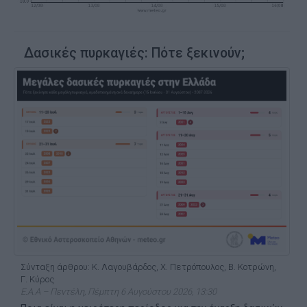
Δασικές πυρκαγιές: Πότε ξεκινούν;
Σύνταξη άρθρου: Κ. Λαγουβάρδος, Χ. Πετρόπουλος, Β. Κοτρώνη,
Γ. Κύρος
Ε.Α.Α – Πεντέλη, Πέμπτη 6 Αυγούστου 2026, 13:30