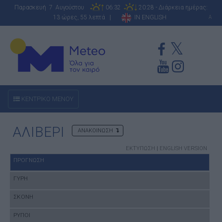
Παρασκευή 7 Αυγούστου
06:32
20:28 - Διάρκεια ημέρας:
13 ώρες, 55 λεπτά |
IN ENGLISH
A
ΚΕΝΤΡΙΚΟ ΜΕΝΟΥ
ΑΛΙΒΕΡΙ
ΑΝΑΚΟΙΝΩΣΗ
ΕΚΤΥΠΩΣΗ
|
ENGLISH VERSION
ΠΡΟΓΝΩΣΗ
ΓΥΡΗ
ΣΚΟΝΗ
ΡΥΠΟΙ