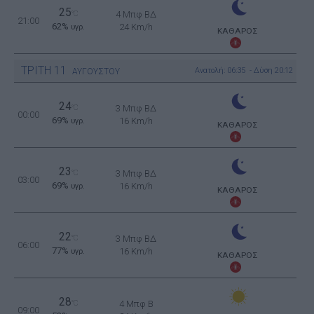
25
°C
4 Μπφ ΒΔ
21:00
62%
24 Km/h
υγρ.
ΚΑΘΑΡΟΣ
ΤΡΙΤΗ
11
Ανατολή: 06:35 - Δύση 20:12
ΑΥΓΟΥΣΤΟΥ
24
°C
3 Μπφ ΒΔ
00:00
69%
16 Km/h
υγρ.
ΚΑΘΑΡΟΣ
23
°C
3 Μπφ ΒΔ
03:00
69%
16 Km/h
υγρ.
ΚΑΘΑΡΟΣ
22
°C
3 Μπφ ΒΔ
06:00
77%
16 Km/h
υγρ.
ΚΑΘΑΡΟΣ
28
°C
4 Μπφ B
09:00