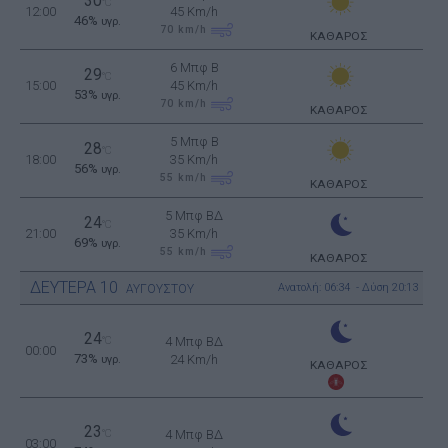
30
°C
12:00
45 Km/h
46%
υγρ.
70
km/h
ΚΑΘΑΡΟΣ
6 Μπφ B
29
°C
15:00
45 Km/h
53%
υγρ.
70
km/h
ΚΑΘΑΡΟΣ
5 Μπφ B
28
°C
18:00
35 Km/h
56%
υγρ.
55
km/h
ΚΑΘΑΡΟΣ
5 Μπφ ΒΔ
24
°C
21:00
35 Km/h
69%
υγρ.
55
km/h
ΚΑΘΑΡΟΣ
ΔΕΥΤΕΡΑ
10
Ανατολή: 06:34 - Δύση 20:13
ΑΥΓΟΥΣΤΟΥ
24
°C
4 Μπφ ΒΔ
00:00
73%
24 Km/h
υγρ.
ΚΑΘΑΡΟΣ
23
°C
4 Μπφ ΒΔ
03:00