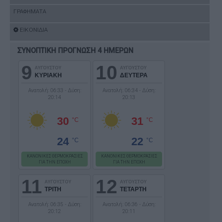
ΓΡΑΦΗΜΑΤΑ
ΕΙΚΟΝΙΔΙΑ
ΣΥΝΟΠΤΙΚΗ ΠΡΟΓΝΩΣΗ 4 ΗΜΕΡΩΝ
9
10
ΑΥΓΟΥΣΤΟΥ
ΑΥΓΟΥΣΤΟΥ
ΚΥΡΙΑΚΗ
ΔΕΥΤΕΡΑ
Ανατολή: 06:33 - Δύση:
Ανατολή: 06:34 - Δύση:
20:14
20:13
30
31
°C
°C
24
22
°C
°C
ΚΑΝΟΝΙΚΕΣ ΘΕΡΜΟΚΡΑΣΙΕΣ
ΚΑΝΟΝΙΚΕΣ ΘΕΡΜΟΚΡΑΣΙΕΣ
ΓΙΑ ΤΗΝ ΕΠΟΧΗ
ΓΙΑ ΤΗΝ ΕΠΟΧΗ
11
12
ΑΥΓΟΥΣΤΟΥ
ΑΥΓΟΥΣΤΟΥ
ΤΡΙΤΗ
ΤΕΤΑΡΤΗ
Ανατολή: 06:35 - Δύση:
Ανατολή: 06:36 - Δύση:
20:12
20:11