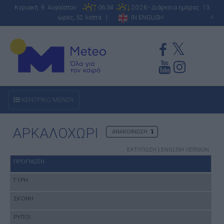
Κυριακή 9 Αυγούστου
06:34
20:26 - Διάρκεια ημέρας: 13
ώρες, 52 λεπτά |
IN ENGLISH
A
ΚΕΝΤΡΙΚΟ ΜΕΝΟΥ
ΑΡΚΑΛΟΧΩΡΙ
ΑΝΑΚΟΙΝΩΣΗ
ΕΚΤΥΠΩΣΗ
|
ENGLISH VERSION
ΠΡΟΓΝΩΣΗ
ΓΥΡΗ
ΣΚΟΝΗ
ΡΥΠΟΙ