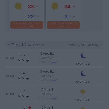
33
34
°C
°C
22
21
°C
°C
ΥΨΗΛΕΣ ΘΕΡΜΟΚΡΑΣΙΕΣ ΓΙΑ
ΥΨΗΛΕΣ ΘΕΡΜΟΚΡΑΣΙΕΣ ΓΙΑ
ΤΗΝ ΕΠΟΧΗ
ΤΗΝ ΕΠΟΧΗ
ΚΥΡΙΑΚΗ
9
Ανατολή: 06:33 - Δύση 20:14
ΑΥΓΟΥΣΤΟΥ
5 Μπφ ΒΔ
25
°C
03:00
35 Km/h
59%
υγρ.
55
km/h
ΚΑΘΑΡΟΣ
5 Μπφ ΒΔ
24
°C
06:00
35 Km/h
66%
υγρ.
55
km/h
ΚΑΘΑΡΟΣ
6 Μπφ B
27
°C
09:00
45 Km/h
53%
υγρ.
70
km/h
ΚΑΘΑΡΟΣ
6 Μπφ B