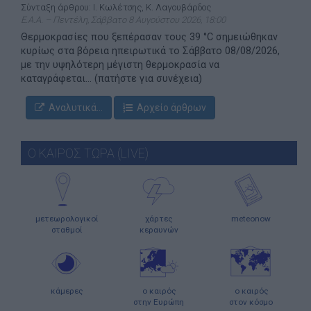
Σύνταξη άρθρου: Ι. Κωλέτσης, Κ. Λαγουβάρδος
Ε.Α.Α. – Πεντέλη, Σάββατο 8 Αυγούστου 2026, 18:00
Θερμοκρασίες που ξεπέρασαν τους 39 °C σημειώθηκαν
κυρίως στα βόρεια ηπειρωτικά το Σάββατο 08/08/2026,
με την υψηλότερη μέγιστη θερμοκρασία να
καταγράφεται... (πατήστε για συνέχεια)
Αναλυτικά...
Αρχείο άρθρων
Ο ΚΑΙΡΟΣ ΤΩΡΑ (LIVE)
μετεωρολογικοί
χάρτες
meteonow
σταθμοί
κεραυνών
κάμερες
ο καιρός
ο καιρός
στην Ευρώπη
στον κόσμο