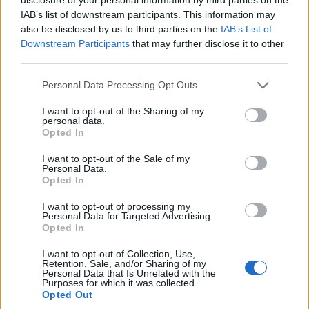
21
°C
3 Μπφ B
IAB’s list of downstream participants. This information may
06:00
65%
16 Km/h
υγρ.
ΚΑΘΑΡΟΣ
also be disclosed by us to third parties on the
IAB’s List of
Downstream Participants
that may further disclose it to other
third parties.
29
°C
4 Μπφ B
09:00
Personal Data Processing Opt Outs
45%
24 Km/h
υγρ.
ΚΑΘΑΡΟΣ
I want to opt-out of the Sharing of my
personal data.
5 Μπφ B
33
Opted In
°C
12:00
35 Km/h
36%
υγρ.
55
km/h
ΚΑΘΑΡΟΣ
I want to opt-out of the Sale of my
Personal Data.
5 Μπφ B
Opted In
34
°C
15:00
35 Km/h
37%
υγρ.
55
km/h
I want to opt-out of processing my
ΚΑΘΑΡΟΣ
Personal Data for Targeted Advertising.
Opted In
5 Μπφ B
31
°C
18:00
35 Km/h
43%
υγρ.
I want to opt-out of Collection, Use,
55
km/h
ΚΑΘΑΡΟΣ
Retention, Sale, and/or Sharing of my
Personal Data that Is Unrelated with the
Purposes for which it was collected.
27
°C
3 Μπφ B
Opted Out
21:00
50%
16 Km/h
υγρ.
ΚΑΘΑΡΟΣ