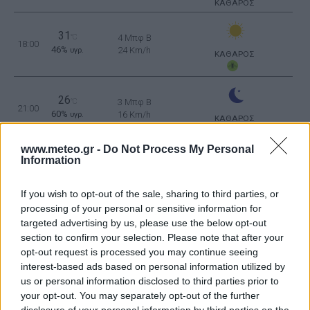
ΚΑΘΑΡΟΣ
31
°C
4 Μπφ B
18:00
46%
24 Km/h
υγρ.
ΚΑΘΑΡΟΣ
26
°C
3 Μπφ B
21:00
60%
16 Km/h
υγρ.
ΚΑΘΑΡΟΣ
www.meteo.gr -
Do Not Process My Personal
ΠΕΜΠΤΗ
13
Ανατολή: 06:36 - Δύση 20:10
ΑΥΓΟΥΣΤΟΥ
Information
25
°C
3 Μπφ B
If you wish to opt-out of the sale, sharing to third parties, or
00:00
55%
16 Km/h
υγρ.
processing of your personal or sensitive information for
ΚΑΘΑΡΟΣ
targeted advertising by us, please use the below opt-out
section to confirm your selection. Please note that after your
opt-out request is processed you may continue seeing
23
°C
3 Μπφ B
03:00
interest-based ads based on personal information utilized by
58%
16 Km/h
υγρ.
ΚΑΘΑΡΟΣ
us or personal information disclosed to third parties prior to
your opt-out. You may separately opt-out of the further
disclosure of your personal information by third parties on the