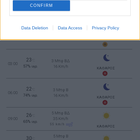
CONFIRM
ΠΑΡΑΣΚΕΥΗ
14
Ανατολή: 06:37 - Δύση 20:09
ΑΥΓΟΥΣΤΟΥ
Data Deletion
Data Access
Privacy Policy
25
°C
3 Μπφ ΒΔ
00:00
52%
16 Km/h
υγρ.
ΚΑΘΑΡΟΣ
23
°C
3 Μπφ ΒΔ
03:00
57%
16 Km/h
υγρ.
ΚΑΘΑΡΟΣ
22
°C
3 Μπφ B
06:00
74%
16 Km/h
υγρ.
ΚΑΘΑΡΟΣ
5 Μπφ ΒΔ
26
°C
09:00
35 Km/h
65%
υγρ.
55
km/h
ΚΑΘΑΡΟΣ
5 Μπφ B
30
°C