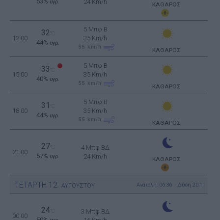
53%
24 Km/h
υγρ.
ΚΑΘΑΡΟΣ
5 Μπφ B
32
°C
12:00
35 Km/h
44%
υγρ.
55
km/h
ΚΑΘΑΡΟΣ
5 Μπφ B
33
°C
15:00
35 Km/h
40%
υγρ.
55
km/h
ΚΑΘΑΡΟΣ
5 Μπφ B
31
°C
18:00
35 Km/h
44%
υγρ.
55
km/h
ΚΑΘΑΡΟΣ
27
°C
4 Μπφ ΒΔ
21:00
57%
24 Km/h
υγρ.
ΚΑΘΑΡΟΣ
ΤΕΤΑΡΤΗ
12
Ανατολή: 06:36 - Δύση 20:11
ΑΥΓΟΥΣΤΟΥ
24
°C
3 Μπφ ΒΔ
00:00
50%