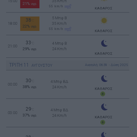
15:00
35 Km/h
21%
υγρ.
55
km/h
ΚΑΘΑΡΟΣ
5 Μπφ B
38
°C
18:00
35 Km/h
22%
υγρ.
55
km/h
ΚΑΘΑΡΟΣ
33
4 Μπφ B
°C
21:00
29%
24 Km/h
υγρ.
ΚΑΘΑΡΟΣ
ΤΡΙΤΗ
11
Ανατολή: 06:39 - Δύση 20:25
ΑΥΓΟΥΣΤΟΥ
30
°C
4 Μπφ ΒΔ
00:00
38%
24 Km/h
υγρ.
ΚΑΘΑΡΟΣ
29
°C
4 Μπφ ΒΔ
03:00
37%
24 Km/h
υγρ.
ΚΑΘΑΡΟΣ