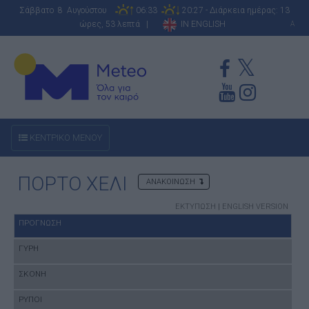
Σάββατο 8 Αυγούστου
06:33
20:27 - Διάρκεια ημέρας: 13
ώρες, 53 λεπτά |
IN ENGLISH
A
ΚΕΝΤΡΙΚΟ ΜΕΝΟΥ
ΠΟΡΤΟ ΧΕΛΙ
ΑΝΑΚΟΙΝΩΣΗ
ΕΚΤΥΠΩΣΗ
|
ENGLISH VERSION
ΠΡΟΓΝΩΣΗ
ΓΥΡΗ
ΣΚΟΝΗ
ΡΥΠΟΙ