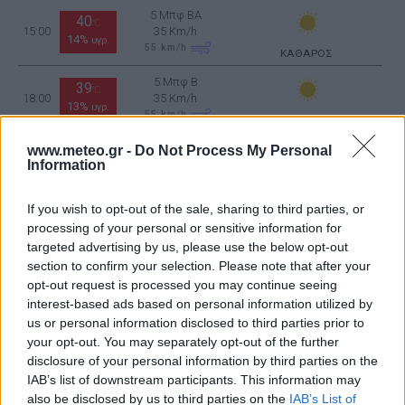
5 Μπφ BA
40
°C
15:00
35 Km/h
14%
υγρ.
55
km/h
ΚΑΘΑΡΟΣ
5 Μπφ B
39
°C
18:00
35 Km/h
13%
υγρ.
55
km/h
ΚΑΘΑΡΟΣ
www.meteo.gr -
Do Not Process My Personal
32
3 Μπφ B
°C
Information
21:00
19%
16 Km/h
υγρ.
ΚΑΘΑΡΟΣ
If you wish to opt-out of the sale, sharing to third parties, or
ΠΕΜΠΤΗ
13
Ανατολή: 06:41 - Δύση 20:22
ΑΥΓΟΥΣΤΟΥ
processing of your personal or sensitive information for
targeted advertising by us, please use the below opt-out
29
4 Μπφ ΒΔ
°C
section to confirm your selection. Please note that after your
00:00
30%
24 Km/h
υγρ.
opt-out request is processed you may continue seeing
ΚΑΘΑΡΟΣ
interest-based ads based on personal information utilized by
29
us or personal information disclosed to third parties prior to
4 Μπφ ΒΔ
°C
03:00
29%
24 Km/h
your opt-out. You may separately opt-out of the further
υγρ.
ΚΑΘΑΡΟΣ
disclosure of your personal information by third parties on the
IAB’s list of downstream participants. This information may
27
also be disclosed by us to third parties on the
IAB’s List of
°C
4 Μπφ ΒΔ