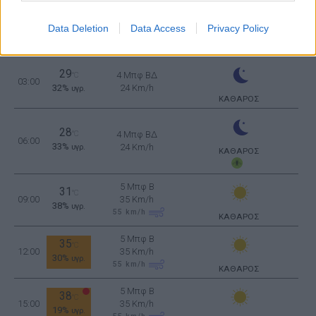
30
4 Μπφ ΒΔ
°C
Data Deletion
Data Access
Privacy Policy
00:00
30%
24 Km/h
υγρ.
ΚΑΘΑΡΟΣ
29
4 Μπφ ΒΔ
°C
03:00
32%
24 Km/h
υγρ.
ΚΑΘΑΡΟΣ
28
°C
4 Μπφ ΒΔ
06:00
33%
24 Km/h
υγρ.
ΚΑΘΑΡΟΣ
5 Μπφ B
31
°C
09:00
35 Km/h
38%
υγρ.
55
km/h
ΚΑΘΑΡΟΣ
5 Μπφ B
35
°C
12:00
35 Km/h
30%
υγρ.
55
km/h
ΚΑΘΑΡΟΣ
5 Μπφ B
38
°C
15:00
35 Km/h
19%
υγρ.