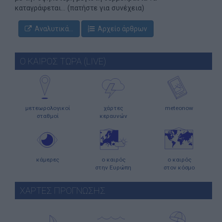
καταγράφεται... (πατήστε για συνέχεια)
Αναλυτικά...
Αρχείο άρθρων
Ο ΚΑΙΡΟΣ ΤΩΡΑ (LIVE)
μετεωρολογικοί
χάρτες
meteonow
σταθμοί
κεραυνών
κάμερες
ο καιρός
ο καιρός
στην Ευρώπη
στον κόσμο
ΧΑΡΤΕΣ ΠΡΟΓΝΩΣΗΣ