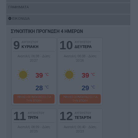
ΓΡΑΦΗΜΑΤΑ
ΕΙΚΟΝΙΔΙΑ
ΣΥΝΟΠΤΙΚΗ ΠΡΟΓΝΩΣΗ 4 ΗΜΕΡΩΝ
9
10
ΑΥΓΟΥΣΤΟΥ
ΑΥΓΟΥΣΤΟΥ
ΚΥΡΙΑΚΗ
ΔΕΥΤΕΡΑ
Ανατολή: 06:38 - Δύση:
Ανατολή: 06:38 - Δύση:
20:27
20:26
39
39
°C
°C
28
29
°C
°C
ΥΨΗΛΕΣ ΘΕΡΜΟΚΡΑΣΙΕΣ ΓΙΑ
ΥΨΗΛΕΣ ΘΕΡΜΟΚΡΑΣΙΕΣ ΓΙΑ
ΤΗΝ ΕΠΟΧΗ
ΤΗΝ ΕΠΟΧΗ
11
12
ΑΥΓΟΥΣΤΟΥ
ΑΥΓΟΥΣΤΟΥ
ΤΡΙΤΗ
ΤΕΤΑΡΤΗ
Ανατολή: 06:39 - Δύση:
Ανατολή: 06:40 - Δύση:
20:25
20:23