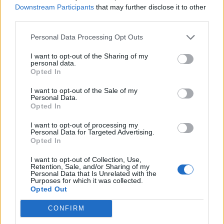
06:00
41%
24 Km/h
Downstream Participants
that may further disclose it to other
υγρ.
ΚΑΘΑΡΟΣ
third parties.
5 Μπφ B
Personal Data Processing Opt Outs
31
°C
09:00
35 Km/h
35%
υγρ.
55
km/h
I want to opt-out of the Sharing of my
ΚΑΘΑΡΟΣ
personal data.
Opted In
5 Μπφ B
36
°C
12:00
35 Km/h
29%
υγρ.
55
km/h
I want to opt-out of the Sale of my
ΚΑΘΑΡΟΣ
Personal Data.
Opted In
5 Μπφ B
39
°C
15:00
35 Km/h
18%
υγρ.
I want to opt-out of processing my
55
km/h
ΚΑΘΑΡΟΣ
Personal Data for Targeted Advertising.
Opted In
5 Μπφ B
38
°C
18:00
35 Km/h
18%
I want to opt-out of Collection, Use,
υγρ.
55
km/h
Retention, Sale, and/or Sharing of my
ΚΑΘΑΡΟΣ
Personal Data that Is Unrelated with the
Purposes for which it was collected.
33
4 Μπφ B
°C
Opted Out
21:00
28%
24 Km/h
υγρ.
ΚΑΘΑΡΟΣ
CONFIRM
ΠΑΡΑΣΚΕΥΗ
14
Ανατολή: 06:42 - Δύση 20:21
ΑΥΓΟΥΣΤΟΥ