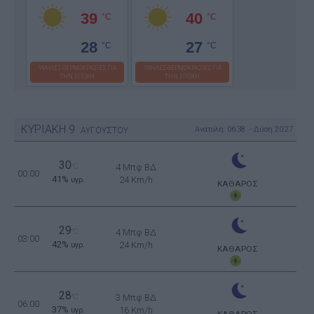
39
40
°C
°C
28
27
°C
°C
ΥΨΗΛΕΣ ΘΕΡΜΟΚΡΑΣΙΕΣ ΓΙΑ
ΥΨΗΛΕΣ ΘΕΡΜΟΚΡΑΣΙΕΣ ΓΙΑ
ΤΗΝ ΕΠΟΧΗ
ΤΗΝ ΕΠΟΧΗ
ΚΥΡΙΑΚΗ
9
Ανατολή: 06:38 - Δύση 20:27
ΑΥΓΟΥΣΤΟΥ
30
°C
4 Μπφ ΒΔ
00:00
41%
24 Km/h
υγρ.
ΚΑΘΑΡΟΣ
29
°C
4 Μπφ ΒΔ
03:00
42%
24 Km/h
υγρ.
ΚΑΘΑΡΟΣ
28
°C
3 Μπφ ΒΔ
06:00
37%
16 Km/h
υγρ.