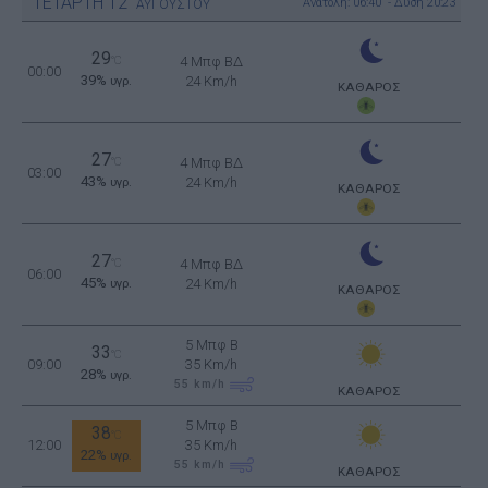
ΤΕΤΑΡΤΗ
12
Ανατολή: 06:40 - Δύση 20:23
ΑΥΓΟΥΣΤΟΥ
29
°C
4 Μπφ ΒΔ
00:00
39%
24 Km/h
υγρ.
ΚΑΘΑΡΟΣ
27
°C
4 Μπφ ΒΔ
03:00
43%
24 Km/h
υγρ.
ΚΑΘΑΡΟΣ
27
°C
4 Μπφ ΒΔ
06:00
45%
24 Km/h
υγρ.
ΚΑΘΑΡΟΣ
5 Μπφ B
33
°C
09:00
35 Km/h
28%
υγρ.
55
km/h
ΚΑΘΑΡΟΣ
5 Μπφ B
38
°C
12:00
35 Km/h
22%
υγρ.
55
km/h
ΚΑΘΑΡΟΣ