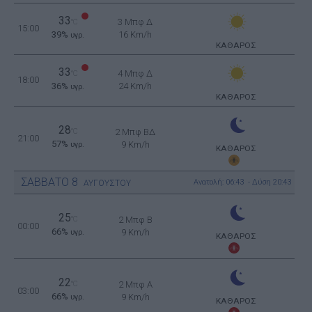
33
3 Μπφ Δ
°C
15:00
39%
16 Km/h
υγρ.
ΚΑΘΑΡΟΣ
33
4 Μπφ Δ
°C
18:00
36%
24 Km/h
υγρ.
ΚΑΘΑΡΟΣ
28
°C
2 Μπφ ΒΔ
21:00
57%
9 Km/h
υγρ.
ΚΑΘΑΡΟΣ
ΣΑΒΒΑΤΟ
8
Ανατολή: 06:43 - Δύση 20:43
ΑΥΓΟΥΣΤΟΥ
25
°C
2 Μπφ B
00:00
66%
9 Km/h
υγρ.
ΚΑΘΑΡΟΣ
22
°C
2 Μπφ Α
03:00
66%
9 Km/h
υγρ.
ΚΑΘΑΡΟΣ