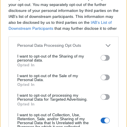
15:00
27%
24 Km/h
υγρ.
your opt-out. You may separately opt-out of the further
ΛΙΓΑ ΣΥΝΝΕΦΑ
disclosure of your personal information by third parties on the
IAB’s list of downstream participants. This information may
35
4 Μπφ Δ
°C
18:00
also be disclosed by us to third parties on the
IAB’s List of
29%
24 Km/h
υγρ.
Downstream Participants
that may further disclose it to other
ΛΙΓΑ ΣΥΝΝΕΦΑ
third parties.
30
°C
2 Μπφ ΒΔ
21:00
Personal Data Processing Opt Outs
39%
9 Km/h
υγρ.
ΛΙΓΑ ΣΥΝΝΕΦΑ
I want to opt-out of the Sharing of my
personal data.
ΤΡΙΤΗ
11
Ανατολή: 06:46 - Δύση 20:40
Opted In
ΑΥΓΟΥΣΤΟΥ
I want to opt-out of the Sale of my
27
Personal Data.
°C
2 Μπφ Α
00:00
Opted In
46%
9 Km/h
υγρ.
ΛΙΓΑ ΣΥΝΝΕΦΑ
I want to opt-out of processing my
Personal Data for Targeted Advertising.
Opted In
26
°C
3 Μπφ Α
03:00
38%
16 Km/h
υγρ.
ΚΑΘΑΡΟΣ
I want to opt-out of Collection, Use,
Retention, Sale, and/or Sharing of my
Personal Data that Is Unrelated with the
Purposes for which it was collected.