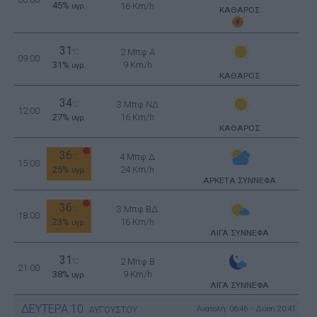
45%
16 Km/h
υγρ.
ΚΑΘΑΡΟΣ
31
2 Μπφ Α
°C
09:00
31%
9 Km/h
υγρ.
ΚΑΘΑΡΟΣ
34
3 Μπφ ΝΔ
°C
12:00
27%
16 Km/h
υγρ.
ΚΑΘΑΡΟΣ
36
4 Μπφ Δ
°C
15:00
25%
24 Km/h
υγρ.
ΑΡΚΕΤΑ ΣΥΝΝΕΦΑ
36
3 Μπφ ΒΔ
°C
18:00
23%
16 Km/h
υγρ.
ΛΙΓΑ ΣΥΝΝΕΦΑ
31
2 Μπφ B
°C
21:00
38%
9 Km/h
υγρ.
ΛΙΓΑ ΣΥΝΝΕΦΑ
ΔΕΥΤΕΡΑ
10
Ανατολή: 06:46 - Δύση 20:41
ΑΥΓΟΥΣΤΟΥ