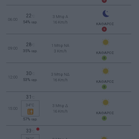
22
°C
3 Μπφ Α
06:00
54%
16 Km/h
υγρ.
ΚΑΘΑΡΟΣ
28
°C
1 Μπφ NA
09:00
35%
3 Km/h
υγρ.
ΚΑΘΑΡΟΣ
30
°C
3 Μπφ ΝΔ
12:00
53%
16 Km/h
υγρ.
ΚΑΘΑΡΟΣ
31
°C
34°C
3 Μπφ Δ
15:00
16 Km/h
ΚΑΘΑΡΟΣ
57%
υγρ.
33
°C
36°C