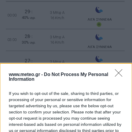
29
°C
3 Μπφ Α
00:00
40%
16 Km/h
υγρ.
ΛΙΓΑ ΣΥΝΝΕΦΑ
28
3 Μπφ Α
°C
03:00
30%
16 Km/h
υγρ.
ΛΙΓΑ ΣΥΝΝΕΦΑ
27
°C
3 Μπφ Α
06:00
35%
16 Km/h
υγρ.
ΛΙΓΑ ΣΥΝΝΕΦΑ
www.meteo.gr -
Do Not Process My Personal
Information
31
3 Μπφ Α
°C
09:00
31%
16 Km/h
υγρ.
If you wish to opt-out of the sale, sharing to third parties, or
ΚΑΘΑΡΟΣ
processing of your personal or sensitive information for
targeted advertising by us, please use the below opt-out
33
3 Μπφ Δ
°C
12:00
section to confirm your selection. Please note that after your
30%
16 Km/h
υγρ.
opt-out request is processed you may continue seeing
ΚΑΘΑΡΟΣ
interest-based ads based on personal information utilized by
35
4 Μπφ Δ
°C
us or personal information disclosed to third parties prior to