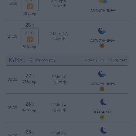
3 Μπφ Δ
18:00
16 Km/h
ΛΙΓΑ ΣΥΝΝΕΦΑ
50%
υγρ.
28
°C
32°C
2 Μπφ NA
21:00
9 Km/h
ΛΙΓΑ ΣΥΝΝΕΦΑ
81%
υγρ.
ΚΥΡΙΑΚΗ
9
Ανατολή: 06:45 - Δύση 20:42
ΑΥΓΟΥΣΤΟΥ
27
°C
3 Μπφ Α
00:00
72%
16 Km/h
υγρ.
ΛΙΓΑ ΣΥΝΝΕΦΑ
26
°C
3 Μπφ Α
03:00
47%
16 Km/h
υγρ.
ΚΑΘΑΡΟΣ
25
°C
3 Μπφ Α
06:00