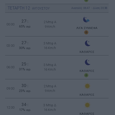
ΤΕΤΑΡΤΗ
12
Ανατολή: 06:47 - Δύση 20:38
ΑΥΓΟΥΣΤΟΥ
27
°C
2 Μπφ Α
00:00
65%
9 Km/h
υγρ.
ΛΙΓΑ ΣΥΝΝΕΦΑ
27
3 Μπφ Α
°C
03:00
30%
16 Km/h
υγρ.
ΚΑΘΑΡΟΣ
25
°C
3 Μπφ Α
06:00
31%
16 Km/h
υγρ.
ΚΑΘΑΡΟΣ
30
2 Μπφ Α
°C
09:00
23%
9 Km/h
υγρ.
ΚΑΘΑΡΟΣ
34
3 Μπφ Δ
°C
12:00
17%
16 Km/h
υγρ.
ΚΑΘΑΡΟΣ