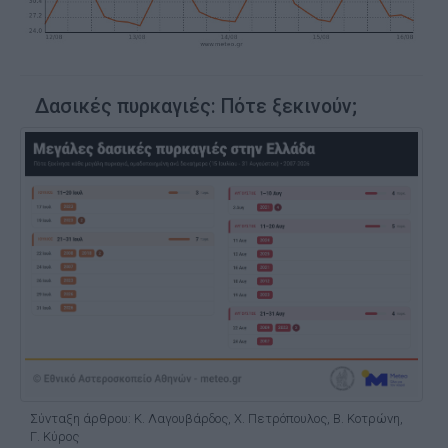
Δασικές πυρκαγιές: Πότε ξεκινούν;
Σύνταξη άρθρου: Κ. Λαγουβάρδος, Χ. Πετρόπουλος, Β. Κοτρώνη,
Γ. Κύρος