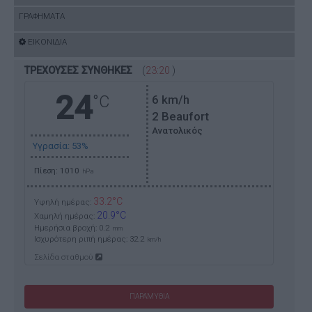
ΓΡΑΦΗΜΑΤΑ
ΕΙΚΟΝΙΔΙΑ
ΤΡΕΧΟΥΣΕΣ ΣΥΝΘΗΚΕΣ
(
23:20
)
24
°C
6
km/h
2 Beaufort
Ανατολικός
Υγρασία: 53%
Πίεση: 1010
hPa
33.2°C
Υψηλή ημέρας:
20.9°C
Χαμηλή ημέρας:
Ημερήσια βροχή: 0.2
mm
Ισχυρότερη ριπή ημέρας:
32.2
km/h
Σελίδα σταθμού
ΠΑΡΑΜΥΘΙΑ