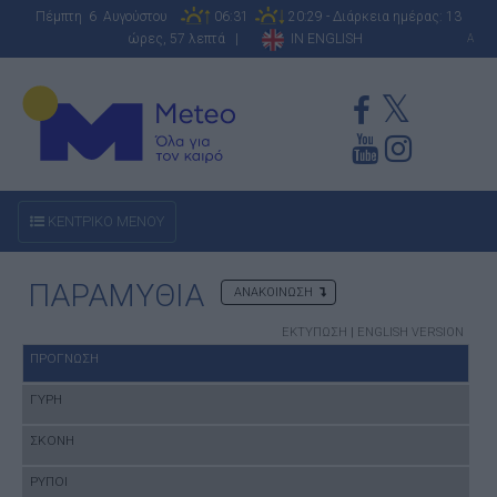
Πέμπτη 6 Αυγούστου
06:31
20:29 - Διάρκεια ημέρας: 13
ώρες, 57 λεπτά |
IN ENGLISH
A
ΚΕΝΤΡΙΚΟ ΜΕΝΟΥ
ΠΑΡΑΜΥΘΙΑ
ΑΝΑΚΟΙΝΩΣΗ
ΕΚΤΥΠΩΣΗ
|
ENGLISH VERSION
ΠΡΟΓΝΩΣΗ
ΓΥΡΗ
ΣΚΟΝΗ
ΡΥΠΟΙ