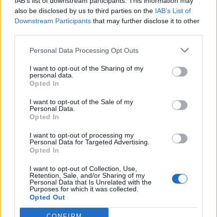
IAB’s list of downstream participants. This information may
67%
16 Km/h
υγρ.
ΚΑΘΑΡΟΣ
also be disclosed by us to third parties on the
IAB’s List of
Downstream Participants
that may further disclose it to other
third parties.
29
°C
4 Μπφ ΒΔ
09:00
50%
24 Km/h
υγρ.
ΚΑΘΑΡΟΣ
Personal Data Processing Opt Outs
I want to opt-out of the Sharing of my
5 Μπφ ΒΔ
personal data.
31
°C
12:00
35 Km/h
Opted In
51%
υγρ.
55
km/h
ΛΙΓΑ ΣΥΝΝΕΦΑ
I want to opt-out of the Sale of my
31
Personal Data.
°C
Opted In
5 Μπφ ΒΔ
34°C
15:00
35 Km/h
I want to opt-out of processing my
55
km/h
ΚΑΘΑΡΟΣ
Personal Data for Targeted Advertising.
53%
υγρ.
Opted In
I want to opt-out of Collection, Use,
30
°C
4 Μπφ ΒΔ
Retention, Sale, and/or Sharing of my
18:00
56%
24 Km/h
υγρ.
Personal Data that Is Unrelated with the
ΚΑΘΑΡΟΣ
Purposes for which it was collected.
Opted Out
27
CONFIRM
°C
3 Μπφ ΒΔ