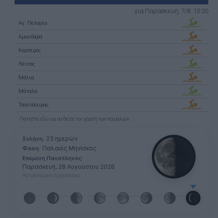
για Παρασκευή, 7/8: 15:00
Αγ. Πελαγία
Αμουδάρα
Καρτερός
Λέντας
Μάλια
Μάταλα
Τσούτσουρας
Πατήστε
εδώ
για να δείτε τον χάρτη των παραλιών
23 ημερών
Σελήνη:
Παλαιός Μηνίσκος
Φάση:
Επόμενη Πανσέληνος:
Παρασκευή, 28 Αυγούστου 2026
Αστρονομικό ημερολόγιο