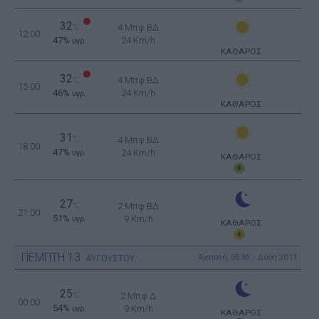
32
4 Μπφ ΒΔ
°C
12:00
47%
24 Km/h
υγρ.
ΚΑΘΑΡΟΣ
32
4 Μπφ ΒΔ
°C
15:00
46%
24 Km/h
υγρ.
ΚΑΘΑΡΟΣ
31
°C
4 Μπφ ΒΔ
18:00
47%
24 Km/h
υγρ.
ΚΑΘΑΡΟΣ
27
°C
2 Μπφ ΒΔ
21:00
51%
9 Km/h
υγρ.
ΚΑΘΑΡΟΣ
ΠΕΜΠΤΗ
13
Ανατολή: 06:36 - Δύση 20:11
ΑΥΓΟΥΣΤΟΥ
25
°C
2 Μπφ Δ
00:00
54%
9 Km/h
υγρ.
ΚΑΘΑΡΟΣ