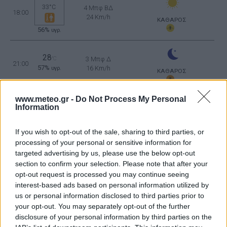
33°C
4 Μπφ ΒΔ
18:00
24 Km/h
ΚΑΘΑΡΟΣ
56%
υγρ.
28
°C
3 Μπφ Δ
21:00
57%
16 Km/h
υγρ.
ΚΑΘΑΡΟΣ
ΤΡΙΤΗ
11
Ανατολή: 06:35 - Δύση 20:13
ΑΥΓΟΥΣΤΟΥ
www.meteo.gr -
Do Not Process My Personal
Information
26
°C
3 Μπφ Δ
00:00
If you wish to opt-out of the sale, sharing to third parties, or
57%
16 Km/h
υγρ.
ΚΑΘΑΡΟΣ
processing of your personal or sensitive information for
targeted advertising by us, please use the below opt-out
section to confirm your selection. Please note that after your
25
°C
3 Μπφ Δ
opt-out request is processed you may continue seeing
03:00
57%
16 Km/h
υγρ.
ΚΑΘΑΡΟΣ
interest-based ads based on personal information utilized by
us or personal information disclosed to third parties prior to
your opt-out. You may separately opt-out of the further
disclosure of your personal information by third parties on the
23
°C
3 Μπφ Δ
06:00