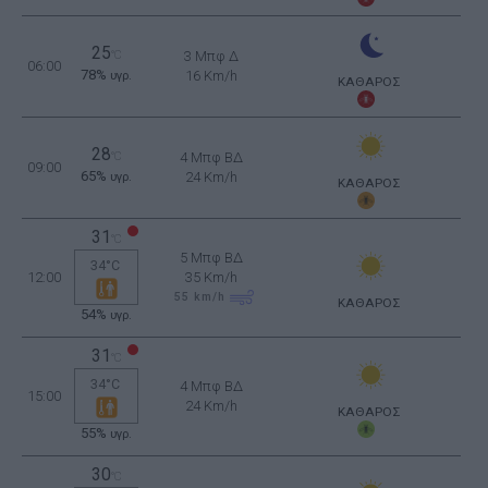
25
°C
3 Μπφ Δ
06:00
78%
16 Km/h
υγρ.
ΚΑΘΑΡΟΣ
28
°C
4 Μπφ ΒΔ
09:00
65%
24 Km/h
υγρ.
ΚΑΘΑΡΟΣ
31
°C
5 Μπφ ΒΔ
34°C
12:00
35 Km/h
55
km/h
ΚΑΘΑΡΟΣ
54%
υγρ.
31
°C
34°C
4 Μπφ ΒΔ
15:00
24 Km/h
ΚΑΘΑΡΟΣ
55%
υγρ.
30
°C