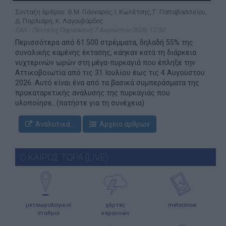
Σύνταξη άρθρου: Θ.Μ. Γιάνναρος, Ι. Κωλέτσης, Γ. Παπαβασιλείου,
Δ. Παρλιάρη, Κ. Λαγουβάρδος
ΕΑΑ - Πεντέλη, Παρασκευή 7 Αυγούστου 2026, 12:30
Περισσότερα από 61.500 στρέμματα, δηλαδή 55% της
συνολικής καμένης έκτασης, κάηκαν κατά τη διάρκεια
νυχτερινών ωρών στη μέγα-πυρκαγιά που έπληξε την
Αττικοβοιωτία από τις 31 Ιουλίου έως τις 4 Αυγούστου
2026. Αυτό είναι ένα από τα βασικά συμπεράσματα της
προκαταρκτικής ανάλυσης της πυρκαγιάς που
υλοποίησε...(πατήστε για τη συνέχεια)
Αναλυτικά...
Αρχείο άρθρων
Ο ΚΑΙΡΟΣ ΤΩΡΑ (LIVE)
μετεωρολογικοί
χάρτες
meteonow
σταθμοί
κεραυνών