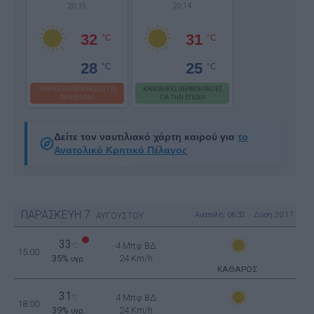
20:15
20:14
32
31
°C
°C
28
25
°C
°C
ΥΨΗΛΕΣ ΘΕΡΜΟΚΡΑΣΙΕΣ ΓΙΑ
ΚΑΝΟΝΙΚΕΣ ΘΕΡΜΟΚΡΑΣΙΕΣ
ΤΗΝ ΕΠΟΧΗ
ΓΙΑ ΤΗΝ ΕΠΟΧΗ
Δείτε τον ναυτιλιακό χάρτη καιρού για
το
Ανατολικό Κρητικό Πέλαγος
ΠΑΡΑΣΚΕΥΗ
7
Ανατολή: 06:32 - Δύση 20:17
ΑΥΓΟΥΣΤΟΥ
33
4 Μπφ ΒΔ
°C
15:00
35%
24 Km/h
υγρ.
ΚΑΘΑΡΟΣ
31
4 Μπφ ΒΔ
°C
18:00
39%
24 Km/h
υγρ.