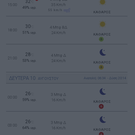
32
°C
15:00
35 Km/h
49%
υγρ.
55
km/h
ΚΑΘΑΡΟΣ
30
°C
4 Μπφ ΒΔ
18:00
51%
24 Km/h
υγρ.
ΚΑΘΑΡΟΣ
28
°C
4 Μπφ Δ
21:00
53%
24 Km/h
υγρ.
ΚΑΘΑΡΟΣ
ΔΕΥΤΕΡΑ
10
Ανατολή: 06:34 - Δύση 20:14
ΑΥΓΟΥΣΤΟΥ
26
°C
3 Μπφ Δ
00:00
59%
16 Km/h
υγρ.
ΚΑΘΑΡΟΣ
26
°C
3 Μπφ Δ
03:00
64%
16 Km/h
υγρ.
ΚΑΘΑΡΟΣ