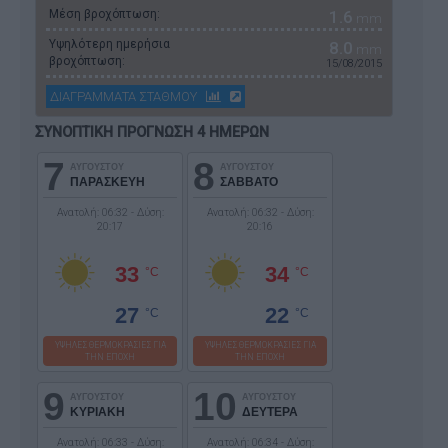
Μέση βροχόπτωση:
1.6
mm
Υψηλότερη ημερήσια
8.0
mm
βροχόπτωση:
15/08/2015
ΔΙΑΓΡΑΜΜΑΤΑ ΣΤΑΘΜΟΥ
ΣΥΝΟΠΤΙΚΗ ΠΡΟΓΝΩΣΗ 4 ΗΜΕΡΩΝ
7
8
ΑΥΓΟΥΣΤΟΥ
ΑΥΓΟΥΣΤΟΥ
ΠΑΡΑΣΚΕΥΗ
ΣΑΒΒΑΤΟ
Ανατολή: 06:32 - Δύση:
Ανατολή: 06:32 - Δύση:
20:17
20:16
33
34
°C
°C
27
22
°C
°C
ΥΨΗΛΕΣ ΘΕΡΜΟΚΡΑΣΙΕΣ ΓΙΑ
ΥΨΗΛΕΣ ΘΕΡΜΟΚΡΑΣΙΕΣ ΓΙΑ
ΤΗΝ ΕΠΟΧΗ
ΤΗΝ ΕΠΟΧΗ
9
10
ΑΥΓΟΥΣΤΟΥ
ΑΥΓΟΥΣΤΟΥ
ΚΥΡΙΑΚΗ
ΔΕΥΤΕΡΑ
Ανατολή: 06:33 - Δύση:
Ανατολή: 06:34 - Δύση: