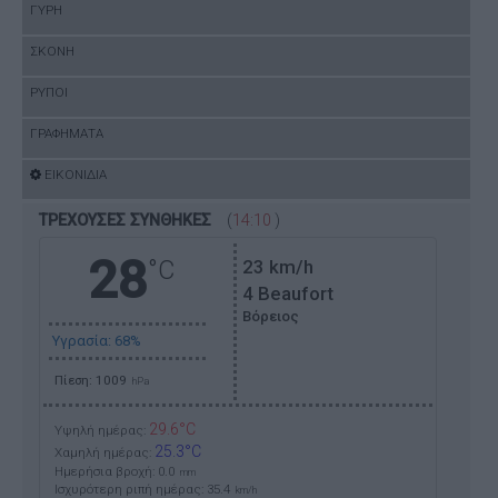
ΓΥΡΗ
ΣΚΟΝΗ
ΡΥΠΟΙ
ΓΡΑΦΗΜΑΤΑ
ΕΙΚΟΝΙΔΙΑ
ΤΡΕΧΟΥΣΕΣ ΣΥΝΘΗΚΕΣ
(
14:10
)
28
°C
23
km/h
4 Beaufort
Βόρειος
Υγρασία: 68%
Πίεση: 1009
hPa
29.6°C
Υψηλή ημέρας:
25.3°C
Χαμηλή ημέρας:
Ημερήσια βροχή: 0.0
mm
Ισχυρότερη ριπή ημέρας:
35.4
km/h