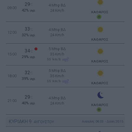
29
°C
4 Μπφ ΒΔ
09:00
42%
24 Km/h
υγρ.
ΚΑΘΑΡΟΣ
33
4 Μπφ ΒΔ
°C
12:00
32%
24 Km/h
υγρ.
ΚΑΘΑΡΟΣ
5 Μπφ ΒΔ
34
°C
15:00
35 Km/h
29%
υγρ.
55
km/h
ΚΑΘΑΡΟΣ
5 Μπφ ΒΔ
32
°C
18:00
35 Km/h
39%
υγρ.
55
km/h
ΚΑΘΑΡΟΣ
29
°C
4 Μπφ ΒΔ
21:00
40%
24 Km/h
υγρ.
ΚΑΘΑΡΟΣ
ΚΥΡΙΑΚΗ
9
Ανατολή: 06:33 - Δύση 20:15
ΑΥΓΟΥΣΤΟΥ