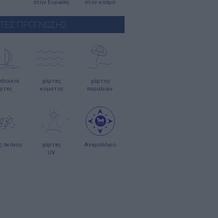
στην Ευρώπη
στον κόσμο
ΤΕΣ ΠΡΟΓΝΩΣΗΣ
οπλοϊκοί
χάρτες
χάρτης
ρτες
κύματος
παραλιών
ς σκόνης
χάρτες
Ανεμολόγιο
UV