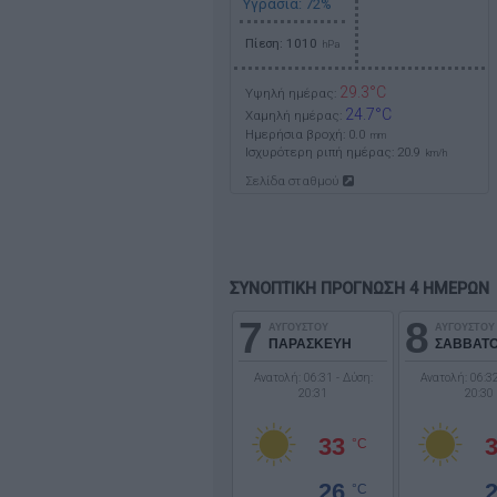
Υγρασία: 72%
Πίεση: 1010
hPa
29.3°C
Υψηλή ημέρας:
24.7°C
Χαμηλή ημέρας:
Ημερήσια βροχή: 0.0
mm
Ισχυρότερη ριπή ημέρας:
20.9
km/h
Σελίδα σταθμού
ΣΥΝΟΠΤΙΚΗ ΠΡΟΓΝΩΣΗ 4 ΗΜΕΡΩΝ
7
8
ΑΥΓΟΥΣΤΟΥ
ΑΥΓΟΥΣΤΟΥ
ΠΑΡΑΣΚΕΥΗ
ΣΑΒΒΑΤ
Ανατολή: 06:31 - Δύση:
Ανατολή: 06:32
20:31
20:30
33
°C
26
°C