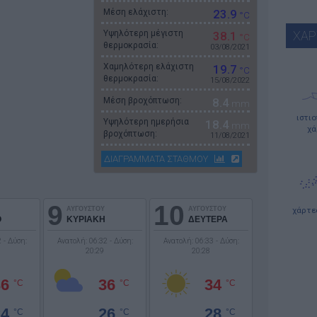
Μέση ελάχιστη:
23.9
°C
Υψηλότερη μέγιστη
ΧΑΡ
38.1
°C
θερμοκρασία:
03/08/2021
Χαμηλότερη ελάχιστη
19.7
°C
θερμοκρασία:
15/08/2022
Μέση βροχόπτωση:
8.4
mm
ιστι
Υψηλότερη ημερήσια
18.4
mm
χά
βροχόπτωση:
11/08/2021
ΔΙΑΓΡΑΜΜΑΤΑ ΣΤΑΘΜΟΥ
9
10
ΑΥΓΟΥΣΤΟΥ
ΑΥΓΟΥΣΤΟΥ
χάρτε
Ο
ΚΥΡΙΑΚΗ
ΔΕΥΤΕΡΑ
 - Δύση:
Ανατολή: 06:32 - Δύση:
Ανατολή: 06:33 - Δύση:
20:29
20:28
36
36
34
°C
°C
°C
24
26
28
°C
°C
°C