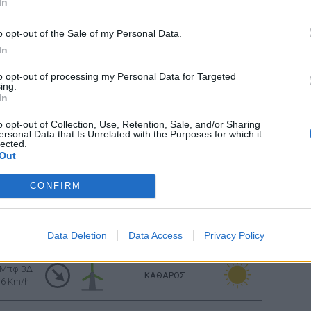
In
ΛΙΓΑ ΣΥΝΝΕΦΑ
Σελήν
 Μπφ ΒΔ
16 Km/h
Φάση:
o opt-out of the Sale of my Personal Data.
Επόμε
Παρασ
In
ΛΙΓΑ ΣΥΝΝΕΦΑ
3 Μπφ B
2026
16 Km/h
Αστρονο
to opt-out of processing my Personal Data for Targeted
ing.
In
ΚΑΘΑΡΟΣ
3 Μπφ B
o opt-out of Collection, Use, Retention, Sale, and/or Sharing
16 Km/h
ersonal Data that Is Unrelated with the Purposes for which it
lected.
Out
4 Μπφ B
ΚΑΘΑΡΟΣ
24 Km/h
CONFIRM
4 Μπφ B
ΚΑΘΑΡΟΣ
24 Km/h
Data Deletion
Data Access
Privacy Policy
 Μπφ ΒΔ
ΚΑΘΑΡΟΣ
16 Km/h