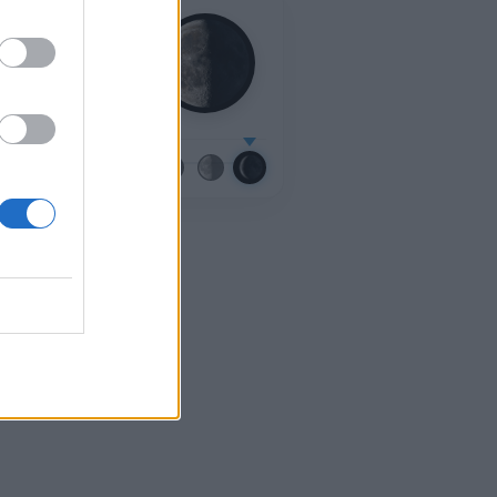
23 ημερών
η:
Παλαιός Μηνίσκος
νη Πανσέληνος:
κευή, 28 Αυγούστου
μικό ημερολόγιο