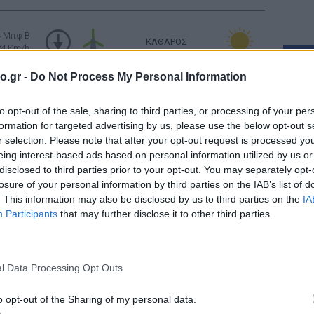
4 Μπφ B
ΚΑΘΑΡΟΣ
24 Km/h
ΣΥΝ
o.gr -
Do Not Process My Personal Information
3 Μπφ B
Άγκιστ
ΚΑΘΑΡΟΣ
16 Km/h
to opt-out of the sale, sharing to third parties, or processing of your per
Ασέλην
formation for targeted advertising by us, please use the below opt-out s
Βρωμόλ
r selection. Please note that after your opt-out request is processed y
1 Μπφ Α
ΚΑΘΑΡΟΣ
eing interest-based ads based on personal information utilized by us or
3 Km/h
Κάστρο
disclosed to third parties prior to your opt-out. You may separately opt-
Κουκου
losure of your personal information by third parties on the IAB’s list of
ΚΑΘΑΡΟΣ
 Μπφ ΝΔ
Λαλάρι
. This information may also be disclosed by us to third parties on the
IA
9 Km/h
Participants
that may further disclose it to other third parties.
Λυγαρι
Μπανά
Ανατολή: 06:32 - Δύση 20:29
Ξάνεμο
l Data Processing Opt Outs
ΚΑΘΑΡΟΣ
3 Μπφ Δ
Τρούλο
16 Km/h
Πατήστε
o opt-out of the Sharing of my personal data.