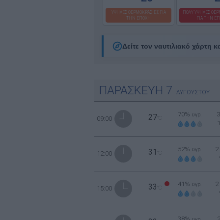
ΥΨΗΛΕΣ ΘΕΡΜΟΚΡΑΣΙΕΣ ΓΙΑ
ΠΟΛΥ ΥΨΗΛΕΣ ΘΕΡ
ΤΗΝ ΕΠΟΧΗ
ΓΙΑ ΤΗΝ Ε
Δείτε τον ναυτιλιακό χάρτη κ
ΠΑΡΑΣΚΕΥΗ
7
ΑΥΓΟΥΣΤΟΥ
70%
υγρ.
27
09:00
°C
52%
2
υγρ.
31
12:00
°C
41%
2
υγρ.
33
15:00
°C
38%
υγρ.