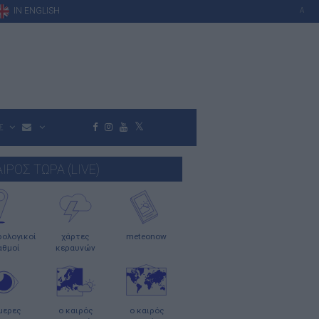
IN ENGLISH
A
Σ
ΑΙΡΟΣ ΤΩΡΑ (LIVE)
ολογικοί
χάρτες
meteonow
αθμοί
κεραυνών
μερες
ο καιρός
ο καιρός