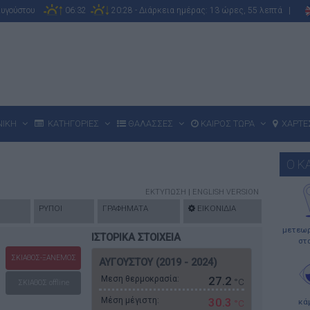
Αυγούστου
06:32
20:28 - Διάρκεια ημέρας: 13 ώρες, 55 λεπτά |
ΝΙΚΗ
ΚΑΤΗΓΟΡΙΕΣ
ΘΑΛΑΣΣΕΣ
ΚΑΙΡΟΣ ΤΩΡΑ
ΧΑΡΤΕ
Ο Κ
ΕΚΤΥΠΩΣΗ
|
ENGLISH VERSION
ΡΥΠΟΙ
ΓΡΑΦΗΜΑΤΑ
ΕΙΚΟΝΙΔΙΑ
μετεωρ
ΙΣΤΟΡΙΚΑ ΣΤΟΙΧΕΙΑ
στ
ΣΚΙΑΘΟΣ-ΞΑΝΕΜΟΣ
ΑΥΓΟΥΣΤΟΥ (2019 - 2024)
Μεση θερμοκρασία:
27.2
°C
ΣΚΙΑΘΟΣ offline
Μέση μέγιστη:
30.3
κά
°C