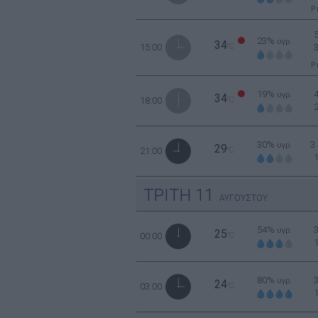
Ρ
23%
υγρ.
34
15:00
°C
Ρ
19%
υγρ.
34
18:00
°C
30%
3
υγρ.
29
21:00
°C
ΤΡΙΤΗ
11
ΑΥΓΟΥΣΤΟΥ
54%
υγρ.
25
00:00
°C
80%
υγρ.
24
03:00
°C