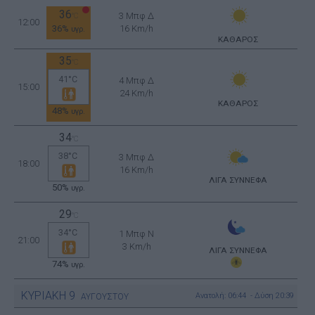
36
3 Μπφ Δ
°C
12:00
36%
16 Km/h
υγρ.
ΚΑΘΑΡΟΣ
35
°C
41°C
4 Μπφ Δ
15:00
24 Km/h
ΚΑΘΑΡΟΣ
48%
υγρ.
34
°C
38°C
3 Μπφ Δ
18:00
16 Km/h
ΛΙΓΑ ΣΥΝΝΕΦΑ
50%
υγρ.
29
°C
34°C
1 Μπφ N
21:00
3 Km/h
ΛΙΓΑ ΣΥΝΝΕΦΑ
74%
υγρ.
ΚΥΡΙΑΚΗ
9
Ανατολή: 06:44 - Δύση 20:39
ΑΥΓΟΥΣΤΟΥ