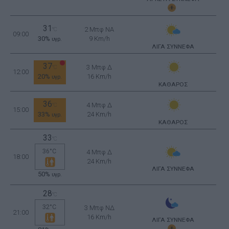
31
2 Μπφ NA
°C
09:00
30%
9 Km/h
υγρ.
ΛΙΓΑ ΣΥΝΝΕΦΑ
37
3 Μπφ Δ
°C
12:00
20%
16 Km/h
υγρ.
ΚΑΘΑΡΟΣ
36
4 Μπφ Δ
°C
15:00
33%
24 Km/h
υγρ.
ΚΑΘΑΡΟΣ
33
°C
36°C
4 Μπφ Δ
18:00
24 Km/h
ΛΙΓΑ ΣΥΝΝΕΦΑ
50%
υγρ.
28
°C
32°C
3 Μπφ ΝΔ
21:00
16 Km/h
ΛΙΓΑ ΣΥΝΝΕΦΑ