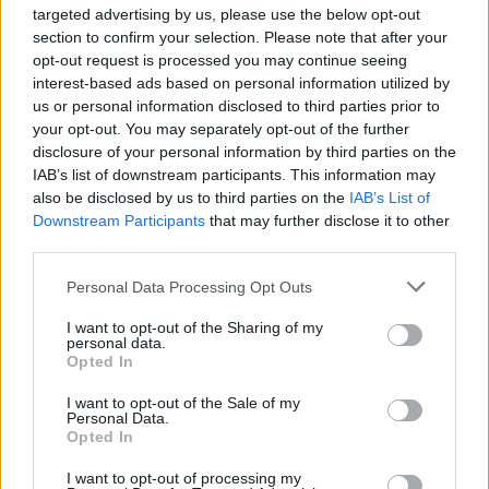
targeted advertising by us, please use the below opt-out
ΤΡΙΤΗ
11
Ανατολή: 06:45 - Δύση 20:36
ΑΥΓΟΥΣΤΟΥ
section to confirm your selection. Please note that after your
opt-out request is processed you may continue seeing
30
3 Μπφ Α
°C
00:00
interest-based ads based on personal information utilized by
33%
16 Km/h
υγρ.
ΚΑΘΑΡΟΣ
us or personal information disclosed to third parties prior to
your opt-out. You may separately opt-out of the further
disclosure of your personal information by third parties on the
28
°C
3 Μπφ Α
03:00
IAB’s list of downstream participants. This information may
37%
16 Km/h
υγρ.
ΚΑΘΑΡΟΣ
also be disclosed by us to third parties on the
IAB’s List of
Downstream Participants
that may further disclose it to other
third parties.
26
°C
3 Μπφ Α
06:00
35%
16 Km/h
υγρ.
ΚΑΘΑΡΟΣ
Personal Data Processing Opt Outs
I want to opt-out of the Sharing of my
personal data.
32
4 Μπφ Α
°C
09:00
Opted In
25%
24 Km/h
υγρ.
ΚΑΘΑΡΟΣ
I want to opt-out of the Sale of my
Personal Data.
38
3 Μπφ BA
°C
Opted In
12:00
12%
16 Km/h
υγρ.
ΚΑΘΑΡΟΣ
I want to opt-out of processing my