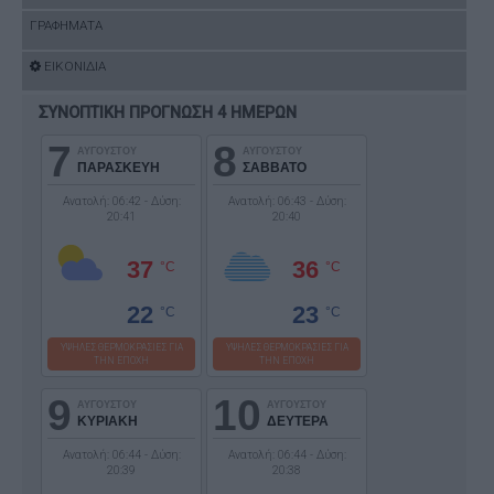
ΓΡΑΦΗΜΑΤΑ
ΕΙΚΟΝΙΔΙΑ
ΣΥΝΟΠΤΙΚΗ ΠΡΟΓΝΩΣΗ 4 ΗΜΕΡΩΝ
7
8
ΑΥΓΟΥΣΤΟΥ
ΑΥΓΟΥΣΤΟΥ
ΠΑΡΑΣΚΕΥΗ
ΣΑΒΒΑΤΟ
Ανατολή: 06:42 - Δύση:
Ανατολή: 06:43 - Δύση:
20:41
20:40
37
36
°C
°C
22
23
°C
°C
ΥΨΗΛΕΣ ΘΕΡΜΟΚΡΑΣΙΕΣ ΓΙΑ
ΥΨΗΛΕΣ ΘΕΡΜΟΚΡΑΣΙΕΣ ΓΙΑ
ΤΗΝ ΕΠΟΧΗ
ΤΗΝ ΕΠΟΧΗ
9
10
ΑΥΓΟΥΣΤΟΥ
ΑΥΓΟΥΣΤΟΥ
ΚΥΡΙΑΚΗ
ΔΕΥΤΕΡΑ
Ανατολή: 06:44 - Δύση:
Ανατολή: 06:44 - Δύση:
20:39
20:38