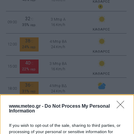
ΚΑΘΑΡΟΣ
32
3 Μπφ Α
°C
09:00
35%
16 Km/h
υγρ.
ΚΑΘΑΡΟΣ
38
4 Μπφ BA
°C
12:00
24%
24 Km/h
υγρ.
ΚΑΘΑΡΟΣ
40
3 Μπφ BA
°C
15:00
22%
16 Km/h
υγρ.
ΚΑΘΑΡΟΣ
36
4 Μπφ ΒΔ
°C
18:00
31%
24 Km/h
υγρ.
ΑΡΚΕΤΑ ΣΥΝΝΕΦΑ
32
www.meteo.gr -
°C
Do Not Process My Personal
Information
35°C
2 Μπφ ΝΔ
21:00
9 Km/h
ΑΡΚΕΤΑ ΣΥΝΝΕΦΑ
If you wish to opt-out of the sale, sharing to third parties, or
51%
υγρ.
processing of your personal or sensitive information for