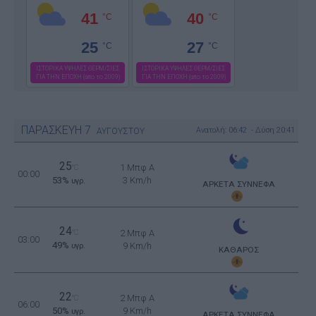
41
40
°C
°C
25
27
°C
°C
ΙΣΤΟΡΙΚΑ ΥΨΗΛΕΣ ΘΕΡΜ/ΣΙΕΣ
ΙΣΤΟΡΙΚΑ ΥΨΗΛΕΣ ΘΕΡΜ/ΣΙΕΣ
ΓΙΑ ΤΗΝ ΕΠΟΧΗ (απο το 2009)
ΓΙΑ ΤΗΝ ΕΠΟΧΗ (απο το 2009)
ΠΑΡΑΣΚΕΥΗ
7
Ανατολή: 06:42 - Δύση 20:41
ΑΥΓΟΥΣΤΟΥ
25
1 Μπφ Α
°C
00:00
53%
3 Km/h
υγρ.
ΑΡΚΕΤΑ ΣΥΝΝΕΦΑ
24
°C
2 Μπφ Α
03:00
49%
9 Km/h
υγρ.
ΚΑΘΑΡΟΣ
22
2 Μπφ Α
°C
06:00
50%
9 Km/h
υγρ.
ΑΡΚΕΤΑ ΣΥΝΝΕΦΑ