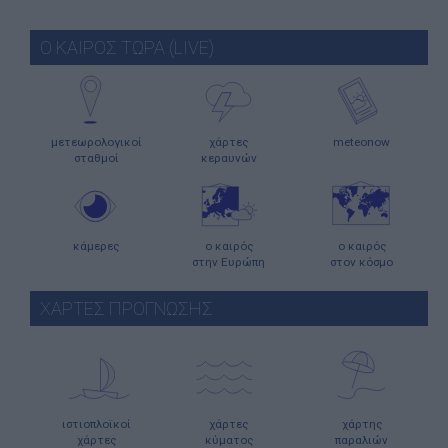
Ο ΚΑΙΡΟΣ ΤΩΡΑ (LIVE)
μετεωρολογικοί
χάρτες
meteonow
σταθμοί
κεραυνών
κάμερες
ο καιρός
ο καιρός
στην Ευρώπη
στον κόσμο
ΧΑΡΤΕΣ ΠΡΟΓΝΩΣΗΣ
ιστιοπλοϊκοί
χάρτες
χάρτης
χάρτες
κύματος
παραλιών