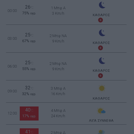
26
°C
1 Μπφ Α
00:00
75%
3 Km/h
υγρ.
ΚΑΘΑΡΟΣ
25
°C
2 Μπφ NA
03:00
67%
9 Km/h
υγρ.
ΚΑΘΑΡΟΣ
25
°C
2 Μπφ NA
06:00
55%
9 Km/h
υγρ.
ΚΑΘΑΡΟΣ
32
3 Μπφ Α
°C
09:00
32%
16 Km/h
υγρ.
ΚΑΘΑΡΟΣ
40
4 Μπφ Α
°C
12:00
17%
24 Km/h
υγρ.
ΛΙΓΑ ΣΥΝΝΕΦΑ
41
°C
2 Μπφ Δ