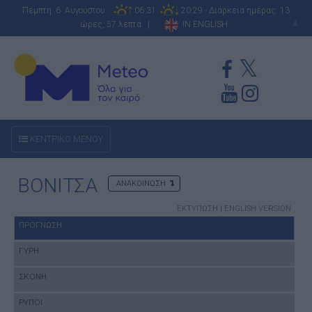
Πέμπτη 6 Αυγούστου
06:31
20:29 - Διάρκεια ημέρας: 13
ώρες, 57 λεπτά |
IN ENGLISH
A
ΚΕΝΤΡΙΚΟ ΜΕΝΟΥ
ΒΟΝΙΤΣΑ
ΑΝΑΚΟΙΝΩΣΗ
ΕΚΤΥΠΩΣΗ
|
ENGLISH VERSION
ΠΡΟΓΝΩΣΗ
ΓΥΡΗ
ΣΚΟΝΗ
ΡΥΠΟΙ