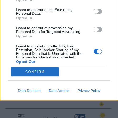
21:00
24 Km/h
26
°C
I want to opt-out of the Sale of my
ΚΑΘΑΡΟΣ
Personal Data.
ΤΡΙΤΗ
11
Ανατολή: 06:23 - Δύση 20:20
Opted In
ΑΥΓΟΥΣΤΟΥ
I want to opt-out of processing my
29
°C
Personal Data for Targeted Advertising.
4 Μπφ BA
00:00
Opted In
24 Km/h
26
°C
ΚΑΘΑΡΟΣ
I want to opt-out of Collection, Use,
Retention, Sale, and/or Sharing of my
Personal Data that Is Unrelated with the
26
°C
Purposes for which it was collected.
4 Μπφ BA
Opted Out
03:00
24 Km/h
26
°C
ΚΑΘΑΡΟΣ
CONFIRM
26
°C
Data Deletion
Data Access
Privacy Policy
4 Μπφ B
06:00
24 Km/h
26
°C
ΚΑΘΑΡΟΣ
28
°C