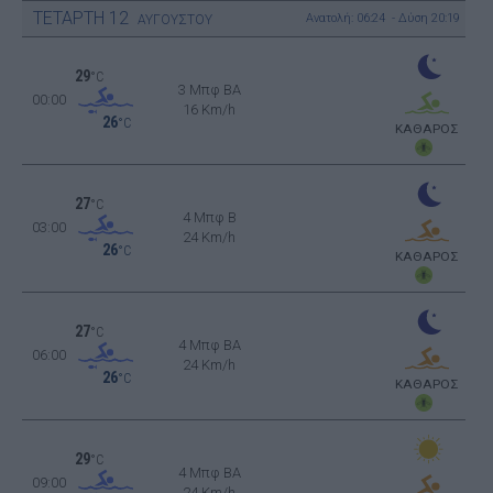
ΤΕΤΑΡΤΗ
12
Ανατολή: 06:24 - Δύση 20:19
ΑΥΓΟΥΣΤΟΥ
29
°C
3 Μπφ BA
00:00
16 Km/h
26
°C
ΚΑΘΑΡΟΣ
27
°C
4 Μπφ B
03:00
24 Km/h
26
°C
ΚΑΘΑΡΟΣ
27
°C
4 Μπφ BA
06:00
24 Km/h
26
°C
ΚΑΘΑΡΟΣ
29
°C
4 Μπφ BA
09:00
24 Km/h