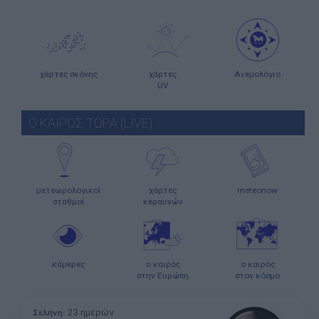
χάρτες σκόνης
χάρτες
Ανεμολόγιο
UV
Ο ΚΑΙΡΟΣ ΤΩΡΑ (LIVE)
μετεωρολογικοί
χάρτες
meteonow
σταθμοί
κεραυνών
κάμερες
ο καιρός
ο καιρός
στην Ευρώπη
στον κόσμο
23 ημερών
Σελήνη: