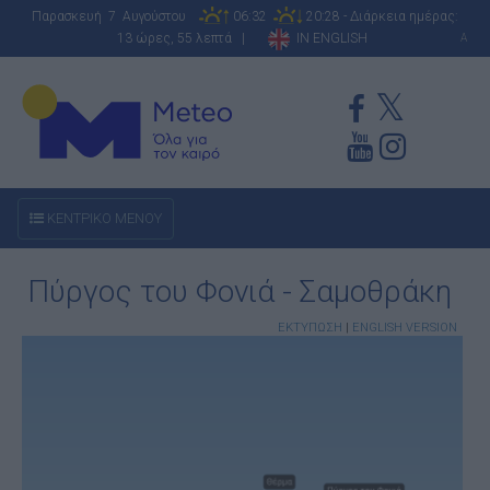
Παρασκευή 7 Αυγούστου
06:32
20:28 - Διάρκεια ημέρας:
13 ώρες, 55 λεπτά |
IN ENGLISH
A
ΚΕΝΤΡΙΚΟ ΜΕΝΟΥ
Πύργος του Φονιά - Σαμοθράκη
ΕΚΤΥΠΩΣΗ
|
ENGLISH VERSION