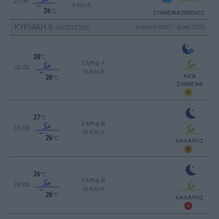
21:00
9 Km/h
26
°C
ΣΥΝΝΕΦΙΑΣΜΕΝΟΣ
ΚΥΡΙΑΚΗ
9
Ανατολή: 06:21 - Δύση 20:23
ΑΥΓΟΥΣΤΟΥ
28
°C
3 Μπφ Α
00:00
16 Km/h
ΛΙΓΑ
26
°C
ΣΥΝΝΕΦΑ
27
°C
3 Μπφ B
03:00
16 Km/h
26
°C
ΚΑΘΑΡΟΣ
26
°C
3 Μπφ B
06:00
16 Km/h
26
°C
ΚΑΘΑΡΟΣ