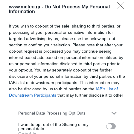
www.meteo.gr -
Do Not Process My Personal
28
°C
Information
4 Μπφ BA
09:00
24 Km/h
26
°C
ΚΑΘΑΡΟΣ
If you wish to opt-out of the sale, sharing to third parties, or
processing of your personal or sensitive information for
targeted advertising by us, please use the below opt-out
34
°C
5 Μπφ BA
section to confirm your selection. Please note that after your
12:00
35 Km/h
opt-out request is processed you may continue seeing
55
km/h
26
°C
interest-based ads based on personal information utilized by
ΚΑΘΑΡΟΣ
us or personal information disclosed to third parties prior to
37
your opt-out. You may separately opt-out of the further
°C
5 Μπφ BA
disclosure of your personal information by third parties on the
15:00
35 Km/h
55
km/h
26
IAB’s list of downstream participants. This information may
°C
ΚΑΘΑΡΟΣ
also be disclosed by us to third parties on the
IAB’s List of
Downstream Participants
that may further disclose it to other
36
°C
5 Μπφ BA
third parties.
18:00
35 Km/h
55
km/h
26
°C
Personal Data Processing Opt Outs
ΚΑΘΑΡΟΣ
I want to opt-out of the Sharing of my
32
°C
personal data.
4 Μπφ BA
Opted In