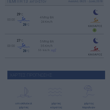
ΠΕΜΠΤΗ
13
Ανατολή: 06:25 - Δύση 20:18
ΑΥΓΟΥΣΤΟΥ
29
°C
4 Μπφ BA
00:00
24 Km/h
26
°C
ΚΑΘΑΡΟΣ
27
°C
5 Μπφ BA
03:00
35 Km/h
55
km/h
26
°C
ΚΑΘΑΡΟΣ
ΧΑΡΤΕΣ ΠΡΟΓΝΩΣΗΣ
ιστιοπλοϊκοί
χάρτες
χάρτης
χάρτες
κύματος
παραλιών