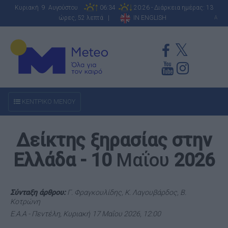
Κυριακή 9 Αυγούστου
06:34
20:26 - Διάρκεια ημέρας: 13
ώρες, 52 λεπτά |
IN ENGLISH
A
ΚΕΝΤΡΙΚΟ ΜΕΝΟΥ
Δείκτης ξηρασίας στην
Ελλάδα - 10
Μαΐου
2026
Σύνταξη άρθρου:
Γ. Φραγκουλίδης, Κ. Λαγουβάρδος, Β.
Κοτρώνη
Ε.Α.Α - Πεντέλη, Κυριακή
17 Μαΐου 2026, 12:00