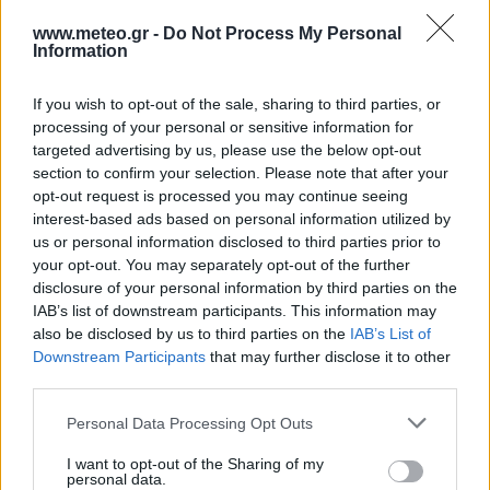
34°C
ΑΓ. ΣΑΡΆΝΤΑ
ΚΑΘΑΡΟΣ
www.meteo.gr -
Do Not Process My Personal
24°C
X/K BANSKO
ΑΣΘΕΝΗΣ ΒΡΟΧΗ
Information
37°C
ΓΕΥΓΕΛΉ
ΚΑΘΑΡΟΣ
34°C
ΠΈΤΡΙΤΣ
ΛΙΓΑ ΣΥΝΝΕΦΑ
If you wish to opt-out of the sale, sharing to third parties, or
Πατήστε
εδώ
για περισσότερες πόλεις
processing of your personal or sensitive information for
targeted advertising by us, please use the below opt-out
25 ημερών
Σελήνη:
section to confirm your selection. Please note that after your
Παλαιός Μηνίσκος
Φάση:
opt-out request is processed you may continue seeing
Επόμενη Πανσέληνος:
interest-based ads based on personal information utilized by
Παρασκευή, 28 Αυγούστου 2026
us or personal information disclosed to third parties prior to
Αστρονομικό ημερολόγιο
your opt-out. You may separately opt-out of the further
disclosure of your personal information by third parties on the
IAB’s list of downstream participants. This information may
also be disclosed by us to third parties on the
IAB’s List of
Downstream Participants
that may further disclose it to other
third parties.
Personal Data Processing Opt Outs
I want to opt-out of the Sharing of my
personal data.