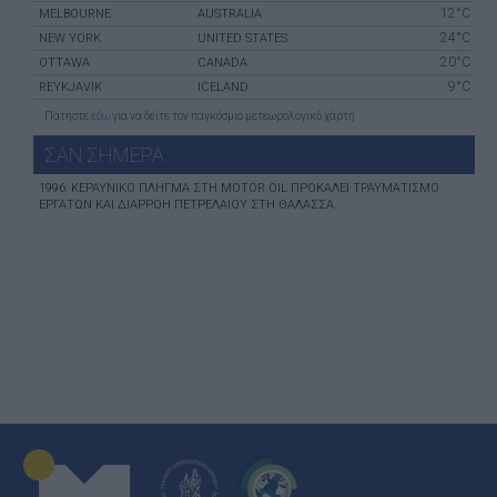
12°C
MELBOURNE
AUSTRALIA
24°C
NEW YORK
UNITED STATES
20°C
OTTAWA
CANADA
9°C
REYKJAVIK
ICELAND
Πατήστε
εδώ
για να δείτε τον παγκόσμιο μετεωρολογικό χάρτη
ΣΑΝ ΣHΜΕΡΑ
1996: ΚΕΡΑΥΝΙΚΌ ΠΛΉΓΜΑ ΣΤΗ MOTOR OIL ΠΡΟΚΑΛΕΊ ΤΡΑΥΜΑΤΙΣΜΌ
ΕΡΓΑΤΏΝ ΚΑΙ ΔΙΑΡΡΟΉ ΠΕΤΡΕΛΑΊΟΥ ΣΤΗ ΘΆΛΑΣΣΑ.