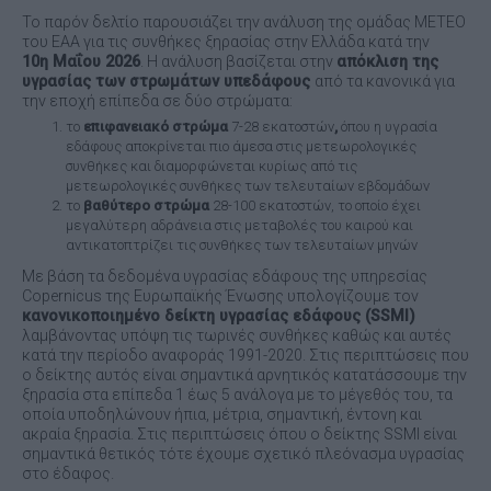
Το παρόν δελτίο παρουσιάζει την ανάλυση της ομάδας ΜΕΤΕΟ
του ΕΑΑ για τις συνθήκες ξηρασίας στην Ελλάδα κατά την
10η Μαΐου
2026
. Η ανάλυση βασίζεται στην
απόκλιση της
υγρασίας των στρωμάτων υπεδάφους
από τα κανονικά για
την εποχή επίπεδα σε δύο στρώματα:
το
επιφανειακό στρώμα
7-28 εκατοστών
,
όπου η υγρασία
εδάφους αποκρίνεται πιο άμεσα στις μετεωρολογικές
συνθήκες και διαμορφώνεται κυρίως από τις
μετεωρολογικές συνθήκες των τελευταίων εβδομάδων
το
βαθύτερο στρώμα
28-100 εκατοστών, το οποίο έχει
μεγαλύτερη αδράνεια στις μεταβολές του καιρού και
αντικατοπτρίζει τις συνθήκες των τελευταίων μηνών
Με βάση τα δεδομένα υγρασίας εδάφους της υπηρεσίας
Copernicus της Ευρωπαϊκής Ένωσης υπολογίζουμε τον
κανονικοποιημένο δείκτη υγρασίας εδάφους (
SSMI
)
λαμβάνοντας υπόψη τις τωρινές συνθήκες καθώς και αυτές
κατά την περίοδο αναφοράς 1991-2020. Στις περιπτώσεις που
ο δείκτης αυτός είναι σημαντικά αρνητικός κατατάσσουμε την
ξηρασία στα επίπεδα 1 έως 5 ανάλογα με το μέγεθός του, τα
οποία υποδηλώνουν ήπια, μέτρια, σημαντική, έντονη και
ακραία ξηρασία. Στις περιπτώσεις όπου ο δείκτης SSMI είναι
σημαντικά θετικός τότε έχουμε σχετικό πλεόνασμα υγρασίας
στο έδαφος.