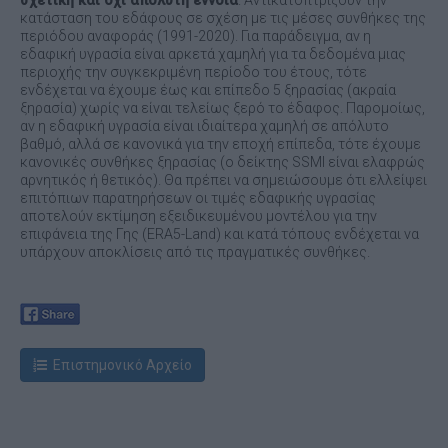
σχετική και όχι απόλυτη έννοια
. Αντικατοπτρίζουν την
κατάσταση του εδάφους σε σχέση με τις μέσες συνθήκες της
περιόδου αναφοράς (1991-2020). Για παράδειγμα, αν η
εδαφική υγρασία είναι αρκετά χαμηλή για τα δεδομένα μιας
περιοχής την συγκεκριμένη περίοδο του έτους, τότε
ενδέχεται να έχουμε έως και επίπεδο 5 ξηρασίας (ακραία
ξηρασία) χωρίς να είναι τελείως ξερό το έδαφος. Παρομοίως,
αν η εδαφική υγρασία είναι ιδιαίτερα χαμηλή σε απόλυτο
βαθμό, αλλά σε κανονικά για την εποχή επίπεδα, τότε έχουμε
κανονικές συνθήκες ξηρασίας (ο δείκτης SSMI είναι ελαφρώς
αρνητικός ή θετικός). Θα πρέπει να σημειώσουμε ότι ελλείψει
επιτόπιων παρατηρήσεων οι τιμές εδαφικής υγρασίας
αποτελούν εκτίμηση εξειδικευμένου μοντέλου για την
επιφάνεια της Γης (ERA5-Land) και κατά τόπους ενδέχεται να
υπάρχουν αποκλίσεις από τις πραγματικές συνθήκες.
Επιστημονικό Αρχείο