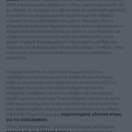
2026 στα στρώματα υπεδάφους 7-28 εκ. (αριστερά) και 28-100
εκ. (δεξιά). Οι περιοχές που βρίσκονται σε κατάσταση σχετικής
ξηρασίας είναι χρωματισμένες σύμφωνα με την 5-βάθμια
κλίμακα στο άνω δεξιά άκρο του χάρτη. Περιοχές όπου η
εδαφική υγρασία είναι σημαντικά πάνω από τα κανονικά για την
εποχή επίπεδα απεικονίζονται με πράσινο, ενώ περιοχές με
εδαφική υγρασία κοντά στην μέση τιμή απεικονίζονται με
άσπρο. Η μαύρη διαγράμμιση στον δεξιά χάρτη υποδηλώνει
περιοχές με ιδιαίτερα ρηχό/πετρώδες έδαφος (< 40 εκ.) όπου
η εκτίμηση του μοντέλου αναμένεται να έχει μικρότερη
αξιοπιστία.
Η περιεκτικότητα σε νερό στα στρώματα αυτά του
υπεδάφους είναι κρίσιμα για την ανάπτυξη και απόδοση
πολλών γεωργικών καλλιεργειών και αντικατοπτρίζει την
επίδραση του υετού, την εξατμισοδιαπνοής και της
απορροής/διήθησης νερού στο έδαφος σε ένα σχετικά
μεγάλο χρονικό διάστημα. Όταν η εδαφική υγρασία σε αυτά
είναι αρκετά κάτω από τα κανονικά για την εποχή επίπεδα
μιας συγκεκριμένης περιοχής, αυτό συνεπάγεται συνθήκες
(σχετικής) ξηρασίας και άρα
παρατεταμένο υδατικό στρες
για τις καλλιέργειες
.
Όπως προαναφέρθηκε, τα επίπεδα ξηρασίας αυτά έχουν