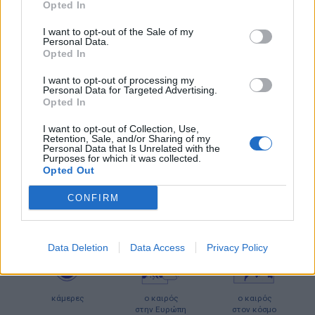
ΠΡΟΓΝΩΣΗ ΘΕΡΜΟΚΡΑΣΙΩΝ
Opted In
ΧΑΜΗΛΟΤΕΡΕΣ
ΥΨΗΛΟΤΕΡΕΣ
I want to opt-out of the Sale of my
Personal Data.
22°C
38°C
ΑΝΩΓΕΙΑ
ΠΑΡΓΑ
Opted In
22°C
38°C
ΟΡΕΙΝΗ ΦΩΚΙΔΑ
ΑΜΑΛΙΑΔΑ
24°C
38°C
ΜΕΤΣΟΒΟ
ΠΥΛΟΣ
I want to opt-out of processing my
25°C
38°C
Personal Data for Targeted Advertising.
ΣΤΕΝΗ ΕΥΒΟΙΑΣ
ΑΝΕΖΑ ΑΡΤΑΣ
Opted In
26°C
38°C
ΚΑΡΠΕΝΗΣΙ
ΜΕΘΩΝΗ
Τα παραπάνω δεδομένα (ΧΑΜΗΛΟΤΕΡΕΣ/ΥΨΗΛΟΤΕΡΕΣ) αποτελούν προγνώσεις. Για
I want to opt-out of Collection, Use,
παρατηρήσεις (realtime) πατήστε
εδώ
Retention, Sale, and/or Sharing of my
Personal Data that Is Unrelated with the
Ο ΚΑΙΡΟΣ ΤΩΡΑ (LIVE)
Purposes for which it was collected.
Opted Out
CONFIRM
μετεωρολογικοί
χάρτες
meteonow
σταθμοί
κεραυνών
Data Deletion
Data Access
Privacy Policy
κάμερες
ο καιρός
ο καιρός
στην Ευρώπη
στον κόσμο