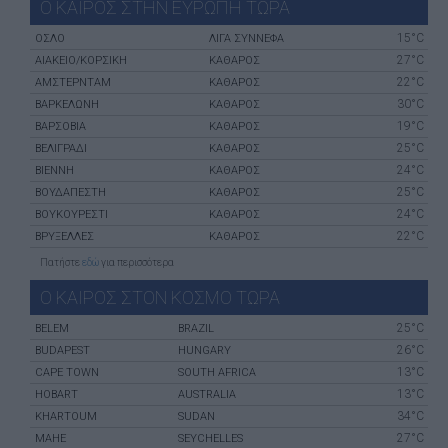
Ο ΚΑΙΡΟΣ ΣΤΗΝ ΕΥΡΩΠΗ ΤΩΡΑ
15°C
ΌΣΛΟ
ΛΙΓΑ ΣΥΝΝΕΦΑ
27°C
ΑΙΆΚΕΙΟ/ΚΟΡΣΙΚΉ
ΚΑΘΑΡΟΣ
22°C
ΑΜΣΤΕΡΝΤΑΜ
ΚΑΘΑΡΟΣ
30°C
ΒΑΡΚΕΛΏΝΗ
ΚΑΘΑΡΟΣ
19°C
ΒΑΡΣΟΒΊΑ
ΚΑΘΑΡΟΣ
25°C
ΒΕΛΙΓΡΆΔΙ
ΚΑΘΑΡΟΣ
24°C
ΒΙΈΝΝΗ
ΚΑΘΑΡΟΣ
25°C
ΒΟΥΔΑΠΈΣΤΗ
ΚΑΘΑΡΟΣ
24°C
ΒΟΥΚΟΥΡΈΣΤΙ
ΚΑΘΑΡΟΣ
22°C
ΒΡΥΞΈΛΛΕΣ
ΚΑΘΑΡΟΣ
Πατήστε
εδώ
για περισσότερα
Ο ΚΑΙΡΟΣ ΣΤΟΝ ΚΟΣΜΟ ΤΩΡΑ
25°C
BELEM
BRAZIL
26°C
BUDAPEST
HUNGARY
13°C
CAPE TOWN
SOUTH AFRICA
13°C
HOBART
AUSTRALIA
34°C
KHARTOUM
SUDAN
27°C
MAHE
SEYCHELLES