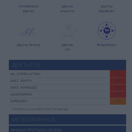
ιστιοπλοϊκοί
χάρτες
χάρτης
χάρτες
κύματος
παραλιών
χάρτες σκόνης
χάρτες
Ανεμολόγιο
UV
ΔΕΙΚΤΗΣ UV
8.1
ΑN. ΣΤΕΡΕΑ-ATTIKH
8.7
ΑΝΑΤ. ΚΡΗΤΗ
8.5
ΑΝΑΤ. ΚΥΚΛΑΔΕΣ
8.4
ΔΩΔΕΚΑΝΗΣΑ
7.7
ΧΑΛΚΙΔΙΚΗ
Πατήστε
εδώ
για να δέιτε όλες τις περιοχές
METEOGRAPHICS
ΜΗΝΙΑΙΑ ΠΡΟΓΝΩΣΗ 09/2024