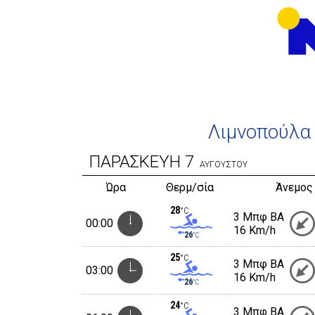
Λιμνοπούλα
ΠΑΡΑΣΚΕΥΗ
7
ΑΥΓΟΥΣΤΟΥ
Ώρα
Θερμ/σία
Άνεμος
28
°C
3 Μπφ BA
00:00
16 Km/h
26
°C
25
°C
3 Μπφ BA
03:00
16 Km/h
26
°C
24
°C
3 Μπφ BA