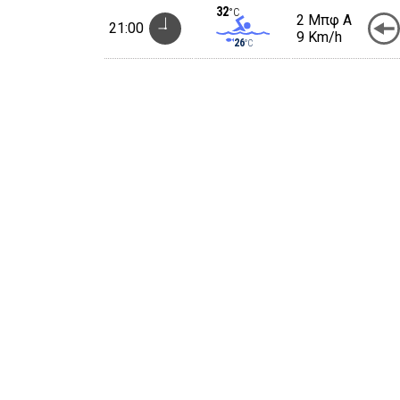
32
°C
2 Μπφ Α
21:00
9 Km/h
26
°C