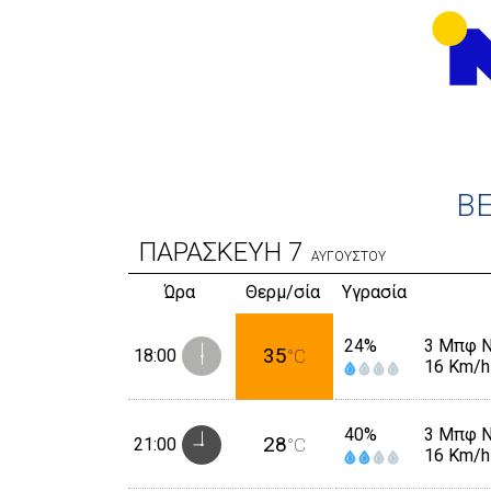
Β
ΠΑΡΑΣΚΕΥΗ
7
ΑΥΓΟΥΣΤΟΥ
Ώρα
Θερμ/σία
Υγρασία
24%
3 Μπφ 
35
18:00
°C
16 Km/h
40%
3 Μπφ 
28
21:00
°C
16 Km/h