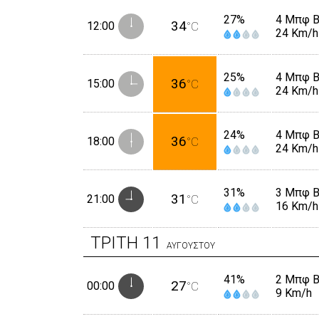
27%
4 Μπφ 
34
12:00
°C
24 Km/h
25%
4 Μπφ 
36
15:00
°C
24 Km/h
24%
4 Μπφ 
36
18:00
°C
24 Km/h
31%
3 Μπφ 
31
21:00
°C
16 Km/h
ΤΡΙΤΗ
11
ΑΥΓΟΥΣΤΟΥ
41%
2 Μπφ 
27
00:00
°C
9 Km/h