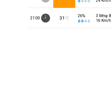
24 Km/h
26%
3 Μπφ 
31
21:00
°C
16 Km/h