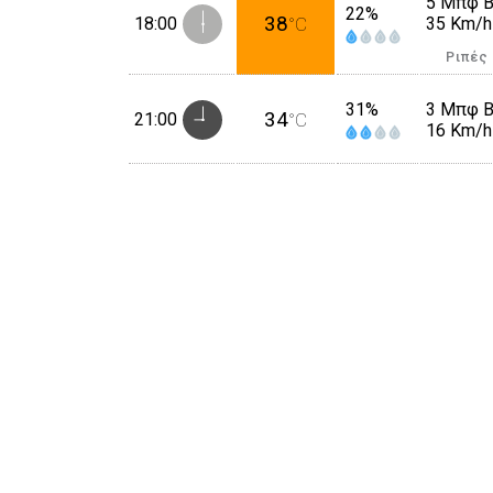
5 Μπφ 
22%
38
18:00
°C
35 Km/h
Ριπές
31%
3 Μπφ 
34
21:00
°C
16 Km/h