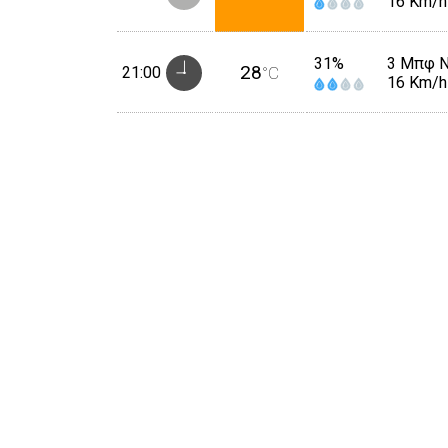
16 Km/h
31%
3 Μπφ 
28
21:00
°C
16 Km/h