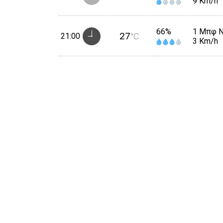
9 Km/h
66%
1 Μπφ 
27
21:00
°C
3 Km/h