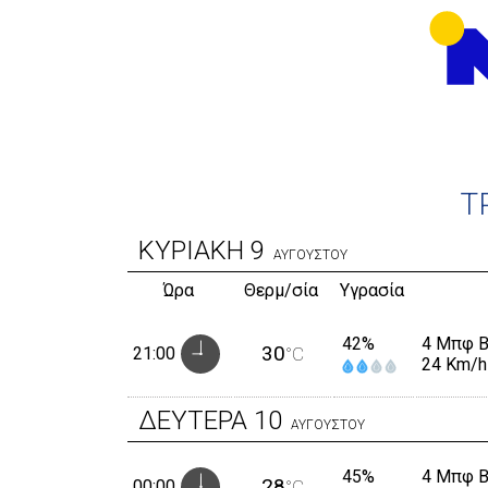
Τ
ΚΥΡΙΑΚΗ
9
ΑΥΓΟΥΣΤΟΥ
Ώρα
Θερμ/σία
Υγρασία
42%
4 Μπφ 
30
21:00
°C
24 Km/h
ΔΕΥΤΕΡΑ
10
ΑΥΓΟΥΣΤΟΥ
45%
4 Μπφ 
28
00:00
°C