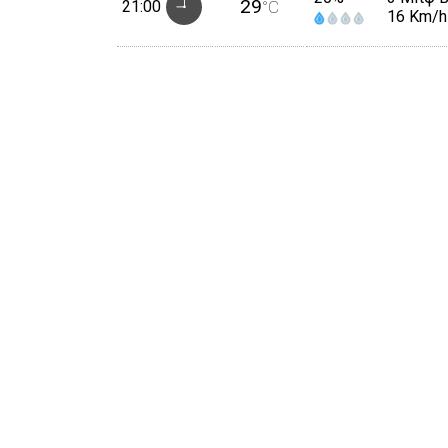
29
21:00
°C
16 Km/h