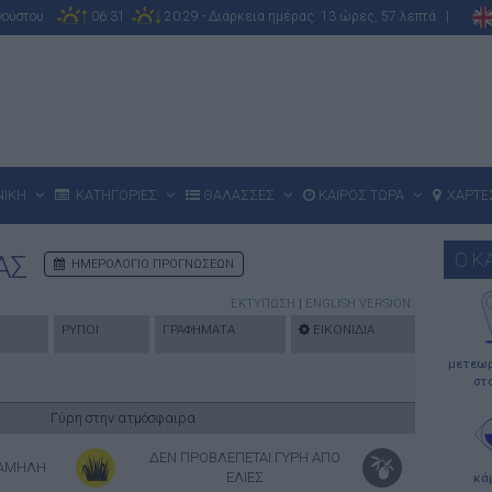
υγούστου
06:31
20:29 - Διάρκεια ημέρας: 13 ώρες, 57 λεπτά |
ΝΙΚΗ
ΚΑΤΗΓΟΡΙΕΣ
ΘΑΛΑΣΣΕΣ
ΚΑΙΡΟΣ ΤΩΡΑ
ΧΑΡΤΕ
Ο Κ
ΑΣ
ΗΜΕΡΟΛΟΓΙΟ ΠΡΟΓΝΩΣΕΩΝ
ΕΚΤΥΠΩΣΗ
|
ENGLISH VERSION
ΡΥΠΟΙ
ΓΡΑΦΗΜΑΤΑ
ΕΙΚΟΝΙΔΙΑ
μετεωρ
στ
Γύρη στην ατμόσφαιρα
ΔΕΝ ΠΡΟΒΛΕΠΕΤΑΙ ΓΥΡΗ ΑΠΟ
ΧΑΜΗΛΗ
ΕΛΙΕΣ
κά