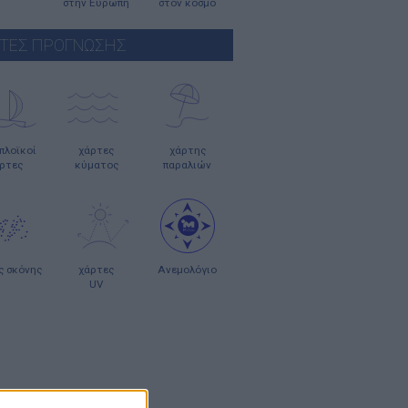
στην Ευρώπη
στον κόσμο
ΤΕΣ ΠΡΟΓΝΩΣΗΣ
οπλοϊκοί
χάρτες
χάρτης
ρτες
κύματος
παραλιών
ς σκόνης
χάρτες
Ανεμολόγιο
UV