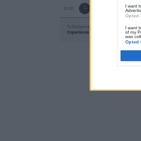
I want 
03:00
ΓΥΡΗ ΑΠΟ ΧΟΡΤΑ 
Advertis
Opted 
Τα δεδομένα προέρχονται από την ευρ
I want t
of my P
Copernicus
was col
Opted 