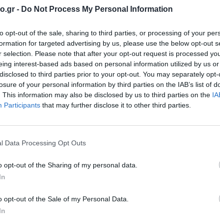
o.gr -
Do Not Process My Personal Information
ΔΕΝ ΠΡΟΒΛΕΠΕΤΑΙ ΓΥΡΗ ΑΠΟ
ΧΑΜΗΛΗ
ΕΛΙΕΣ
to opt-out of the sale, sharing to third parties, or processing of your per
ΔΕΝ ΠΡΟΒΛΕΠΕΤΑΙ ΓΥΡΗ ΑΠΟ
formation for targeted advertising by us, please use the below opt-out s
ΧΑΜΗΛΗ
ΕΛΙΕΣ
r selection. Please note that after your opt-out request is processed y
eing interest-based ads based on personal information utilized by us or
ΔΕΝ ΠΡΟΒΛΕΠΕΤΑΙ ΓΥΡΗ ΑΠΟ
ΧΑΜΗΛΗ
disclosed to third parties prior to your opt-out. You may separately opt-
ΕΛΙΕΣ
losure of your personal information by third parties on the IAB’s list of
. This information may also be disclosed by us to third parties on the
IA
ΥΡΗ ΑΠΟ
ΔΕΝ ΠΡΟΒΛΕΠΕΤΑΙ ΓΥΡΗ ΑΠΟ
ΕΛΙΕΣ
Participants
that may further disclose it to other third parties.
ΔΕΝ ΠΡΟΒΛΕΠΕΤΑΙ ΓΥΡΗ ΑΠΟ
ΧΑΜΗΛΗ
ΕΛΙΕΣ
l Data Processing Opt Outs
ΔΕΝ ΠΡΟΒΛΕΠΕΤΑΙ ΓΥΡΗ ΑΠΟ
ΧΑΜΗΛΗ
ΕΛΙΕΣ
o opt-out of the Sharing of my personal data.
In
o opt-out of the Sale of my Personal Data.
ΔΕΝ ΠΡΟΒΛΕΠΕΤΑΙ ΓΥΡΗ ΑΠΟ
ΧΑΜΗΛΗ
ΕΛΙΕΣ
In