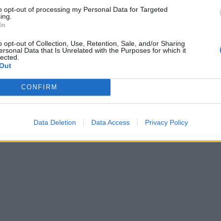
ΔΕΝ ΠΡΟΒΛΕΠΕΤΑΙ ΓΥΡΗ ΑΠΟ
to opt-out of processing my Personal Data for Targeted
ΧΑΜΗΛΗ
ing.
ΕΛΙΕΣ
In
ωπαϊκή
Yπηρεσία Παρακολούθησης της Ατμόσφαιρας -
o opt-out of Collection, Use, Retention, Sale, and/or Sharing
ersonal Data that Is Unrelated with the Purposes for which it
lected.
Out
CONFIRM
Data Deletion
Data Access
Privacy Policy