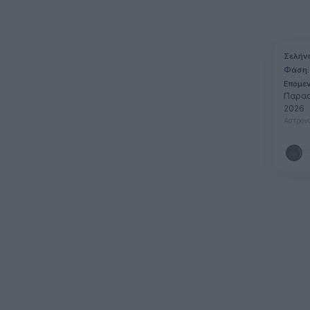
Σελήν
Φάση:
Επόμε
Παρασ
2026
Αστρονο