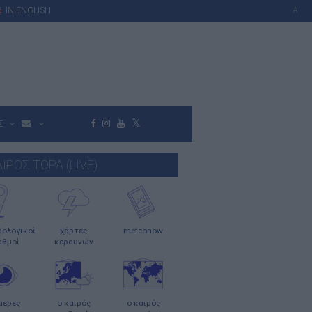
IN ENGLISH
A
Σ
ΑΙΡΟΣ ΤΩΡΑ (LIVE)
ολογικοί
χάρτες
meteonow
αθμοί
κεραυνών
μερες
ο καιρός
ο καιρός