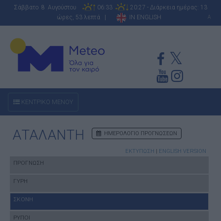
Σάββατο 8 Αυγούστου
06:33
20:27 - Διάρκεια ημέρας: 13
ώρες, 53 λεπτά |
IN ENGLISH
A
ΚΕΝΤΡΙΚΟ ΜΕΝΟΥ
ΑΤΑΛΑΝΤΗ
ΗΜΕΡΟΛΟΓΙΟ ΠΡΟΓΝΩΣΕΩΝ
ΕΚΤΥΠΩΣΗ
|
ENGLISH VERSION
ΠΡΟΓΝΩΣΗ
ΓΥΡΗ
ΣΚΟΝΗ
ΡΥΠΟΙ