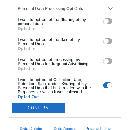
χάρτες σκόνης
χάρτες
Ανεμολόγιο
Personal Data Processing Opt Outs
UV
I want to opt-out of the Sharing of my
personal data.
24 ημερών
Opted In
Σελήνη:
Παλαιός Μηνίσκος
Φάση:
I want to opt-out of the Sale of my
Επόμενη Πανσέληνος:
Personal Data.
Παρασκευή, 28 Αυγούστου 2026
Opted In
Αστρονομικό ημερολόγιο
I want to opt-out of processing my
Personal Data for Targeted Advertising.
Opted In
I want to opt-out of Collection, Use,
Retention, Sale, and/or Sharing of my
Personal Data that Is Unrelated with the
Purposes for which it was collected.
Opted Out
CONFIRM
Data Deletion
Data Access
Privacy Policy