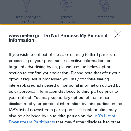
μετεωρολογικοί
χάρτες
meteonow
σταθμοί
κεραυνών
www.meteo.gr -
Do Not Process My Personal
Information
κάμερες
ο καιρός
ο καιρός
στην Ευρώπη
στον κόσμο
If you wish to opt-out of the sale, sharing to third parties, or
processing of your personal or sensitive information for
ΧΑΡΤΕΣ ΠΡΟΓΝΩΣΗΣ
targeted advertising by us, please use the below opt-out
section to confirm your selection. Please note that after your
opt-out request is processed you may continue seeing
interest-based ads based on personal information utilized by
us or personal information disclosed to third parties prior to
your opt-out. You may separately opt-out of the further
ιστιοπλοϊκοί
χάρτες
χάρτης
disclosure of your personal information by third parties on the
χάρτες
κύματος
παραλιών
IAB’s list of downstream participants. This information may
also be disclosed by us to third parties on the
IAB’s List of
Downstream Participants
that may further disclose it to other
third parties.